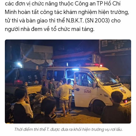
các đơn vị chức năng thuộc Công an TP Hồ Chí
QUỐC TẾ
Minh hoàn tất công tác khám nghiệm hiện trường,
tử thi và bàn giao thi thể N.B.K.T. (SN 2003) cho
VĂN HÓA - THỂ THAO
người nhà đem về tổ chức mai táng.
BẠN ĐỌC & CAND
ĐA PHƯƠNG TIỆN
eMagazine
Podcast
Video
Ảnh
Infographic
Chuyên trang
An ninh thế giới
Văn nghệ Công an
Chuyên đề
Thời điểm thi thể T. được đưa ra khỏi hiện trường vụ rơi lầu.