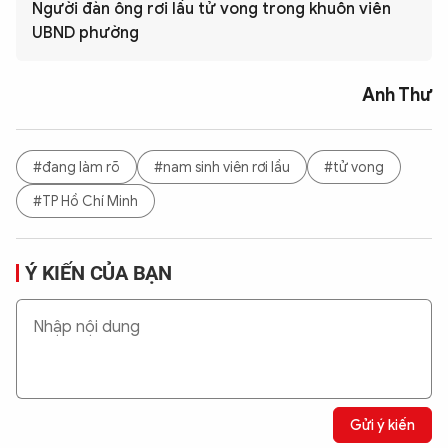
Người đàn ông rơi lầu tử vong trong khuôn viên
UBND phường
Anh Thư
#đang làm rõ
#nam sinh viên rơi lầu
#tử vong
#TP Hồ Chí Minh
Ý KIẾN CỦA BẠN
Gửi ý kiến