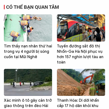
CÓ THỂ BẠN QUAN TÂM
Tìm thấy nạn nhân thứ hai
Tuyến đường sắt đô thị
trong vụ 4 người bị sóng
Nhổn-Ga Hà Nội phục vụ
cuốn tại Mũi Nghê
hơn 157 nghìn lượt tàu an
toàn
Xác minh ô tô gây cản trở
Thanh Hóa: Di dời khẩn
giao thông trên đèo Hải
cấp 17 hộ dân khỏi khu