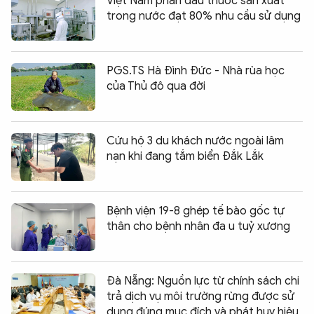
Việt Nam phấn đấu thuốc sản xuất
trong nước đạt 80% nhu cầu sử dụng
PGS.TS Hà Đình Đức - Nhà rùa học
của Thủ đô qua đời
Cứu hộ 3 du khách nước ngoài lâm
nạn khi đang tắm biển Đắk Lắk
Bệnh viện 19-8 ghép tế bào gốc tự
thân cho bệnh nhân đa u tuỷ xương
Đà Nẵng: Nguồn lực từ chính sách chi
trả dịch vụ môi trường rừng được sử
dụng đúng mục đích và phát huy hiệu