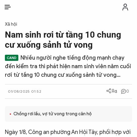
VI
VI
EN
Xã hội
THỜI SỰ
Nam sinh rơi từ tầng 10 chung
cư xuống sảnh tử vong
CHỐNG DIỄN BIẾN HÒA BÌNH
Nhiều người nghe tiếng động mạnh chạy
đến kiểm tra thì phát hiện nam sinh viên năm cuối
CÔNG AN TRONG LÒNG DÂN
rơi từ tầng 10 chung cư xuống sảnh tử vong…
XÃ HỘI
0
01/08/2025 01:52
PHÁP LUẬT
Chồng rơi lầu, vợ tử vong trong căn hộ
CÔNG NGHỆ
Ngày 1/8, Công an phường An Hội Tây, phối hợp với