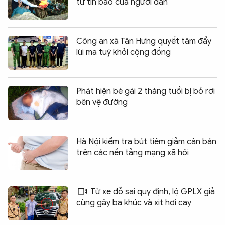
từ tin báo của người dân
Công an xã Tân Hưng quyết tâm đẩy
lùi ma tuý khỏi cộng đồng
Phát hiện bé gái 2 tháng tuổi bị bỏ rơi
bên vệ đường
Hà Nội kiểm tra bút tiêm giảm cân bán
trên các nền tảng mạng xã hội
Từ xe đỗ sai quy định, lộ GPLX giả
cùng gậy ba khúc và xịt hơi cay