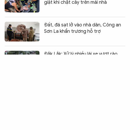
giật khi chặt cây trên mái nhà
Đất, đá sạt lở vào nhà dân, Công an
Sơn La khẩn trương hỗ trợ
Chia sẻ:
0
Đắk Lắk: Xử lý nhiều lái xe vượt rào
chắn ngang qua đường sắt
Cá nóc: Món ngon hay canh bạc với
tử thần?
Gần 50% cơ sở sản xuất, kinh doanh
răng giả bị xử phạt