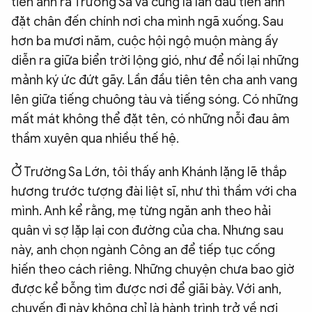
tiên anh ra Trường Sa và cũng là lần đầu tiên anh
đặt chân đến chính nơi cha mình ngã xuống. Sau
hơn ba mươi năm, cuộc hội ngộ muộn màng ấy
diễn ra giữa biển trời lộng gió, như để nối lại những
mảnh ký ức đứt gãy. Lần đầu tiên tên cha anh vang
lên giữa tiếng chuông tàu và tiếng sóng. Có những
mất mát không thể đặt tên, có những nỗi đau âm
thầm xuyên qua nhiều thế hệ.
Ở Trường Sa Lớn, tôi thấy anh Khánh lặng lẽ thắp
hương trước tượng đài liệt sĩ, như thì thầm với cha
mình. Anh kể rằng, mẹ từng ngăn anh theo hải
quân vì sợ lặp lại con đường của cha. Nhưng sau
này, anh chọn ngành Công an để tiếp tục cống
hiến theo cách riêng. Những chuyện chưa bao giờ
được kể bỗng tìm được nơi để giãi bày. Với anh,
chuyến đi này không chỉ là hành trình trở về nơi