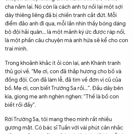
cha nằm lại. Nó còn là cách anh tự nối lại một sợi
dây thiêng liêng đã bị chiến tranh cắt đứt. Mỗi
điểm đảo anh đi qua, mỗi lần nhìn thấy bóng dáng
bộ đội hải quân… là một mảnh ký ức được ráp nối,
là một phần câu chuyện mà anh hứa sẽ kể cho con
trai mình.
Trong khoảnh khắc ít ỏi còn lại, anh Khánh tranh
thủ gọi về. “Mẹ ơi, con đã thắp hương cho bố và
đồng đội. Con đã làm lễ, đã tìm về đơn vị cũ của
bố. Mẹ ơi, con biết Trường Sa rồi...”. Đầu dây bên
kia, giọng mẹ anh nghèn nghẹn: “Thế là bố con
biết rồi đấy”.
Rời Trường Sa, tôi mang theo mình rất nhiều
gương mặt. Có bác sĩ Tuấn với vài phút cân nhắc