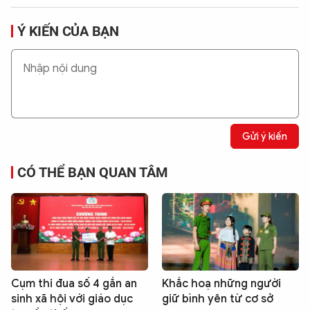
Ý KIẾN CỦA BẠN
Gửi ý kiến
CÓ THỂ BẠN QUAN TÂM
Cụm thi đua số 4 gắn an
Khắc hoạ những người
sinh xã hội với giáo dục
giữ bình yên từ cơ sở