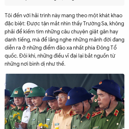
QUỐC TẾ
Tôi đến với hải trình này mang theo một khát khao
đặc biệt: Được tận mắt nhìn thấy Trường Sa, không
VĂN HÓA - THỂ THAO
phải để kiếm tìm những câu chuyện giật gân hay
danh tiếng, mà để lắng nghe những mảnh đời đang
BẠN ĐỌC & CAND
diễn ra ở những điểm đảo xa nhất phía Đông Tổ
quốc. Đôi khi, những điều vĩ đại lại bắt nguồn từ
ĐA PHƯƠNG TIỆN
những nơi bình dị như thế.
eMagazine
Podcast
Video
Ảnh
Infographic
Chuyên trang
An ninh thế giới
Văn nghệ Công an
Chuyên đề