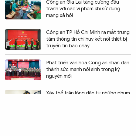
Công an Gia Lai tăng cường đấu
tranh với các vi phạm khi sử dụng
mạng xã hội
Công an TP Hồ Chí Minh ra mắt trung
tâm thông tin chỉ huy kết nối thiết bị
truyền tin báo cháy
Phát triển văn hóa Công an nhân dân
thành sức mạnh nội sinh trong kỷ
nguyên mới
Chia sẻ:
0
Xây thế trận lòng dân từ những phum,
sóc bình yên
Bệnh viện 30-4 trao giải Hội thi Điều
dưỡng - Hộ sinh năm 2026