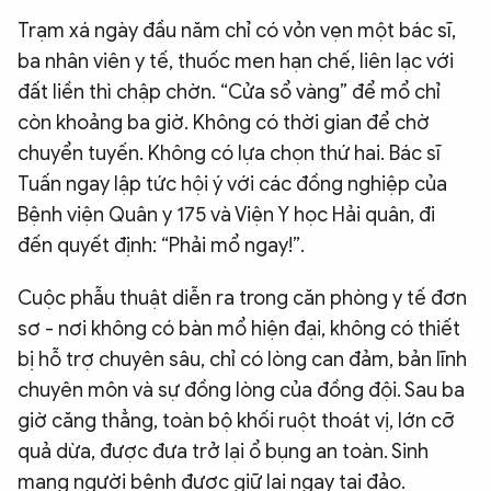
Trạm xá ngày đầu năm chỉ có vỏn vẹn một bác sĩ,
ba nhân viên y tế, thuốc men hạn chế, liên lạc với
đất liền thì chập chờn. “Cửa sổ vàng” để mổ chỉ
còn khoảng ba giờ. Không có thời gian để chờ
chuyển tuyến. Không có lựa chọn thứ hai. Bác sĩ
Tuấn ngay lập tức hội ý với các đồng nghiệp của
Bệnh viện Quân y 175 và Viện Y học Hải quân, đi
đến quyết định: “Phải mổ ngay!”.
Cuộc phẫu thuật diễn ra trong căn phòng y tế đơn
sơ - nơi không có bàn mổ hiện đại, không có thiết
bị hỗ trợ chuyên sâu, chỉ có lòng can đảm, bản lĩnh
chuyên môn và sự đồng lòng của đồng đội. Sau ba
giờ căng thẳng, toàn bộ khối ruột thoát vị, lớn cỡ
quả dừa, được đưa trở lại ổ bụng an toàn. Sinh
mạng người bệnh được giữ lại ngay tại đảo.