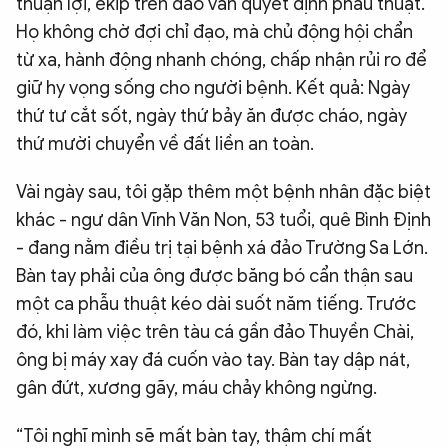
thuận lợi, ekip trên đảo vẫn quyết định phẫu thuật.
Họ không chờ đợi chỉ đạo, mà chủ động hội chẩn
từ xa, hành động nhanh chóng, chấp nhận rủi ro để
giữ hy vọng sống cho người bệnh. Kết quả: Ngày
thứ tư cắt sốt, ngày thứ bảy ăn được cháo, ngày
thứ mười chuyển về đất liền an toàn.
Vài ngày sau, tôi gặp thêm một bệnh nhân đặc biệt
khác - ngư dân Vĩnh Văn Non, 53 tuổi, quê Bình Định
- đang nằm điều trị tại bệnh xá đảo Trường Sa Lớn.
Bàn tay phải của ông được băng bó cẩn thận sau
một ca phẫu thuật kéo dài suốt năm tiếng. Trước
đó, khi làm việc trên tàu cá gần đảo Thuyền Chài,
ông bị máy xay đá cuốn vào tay. Bàn tay dập nát,
gân đứt, xương gãy, máu chảy không ngừng.
“Tôi nghĩ mình sẽ mất bàn tay, thậm chí mất