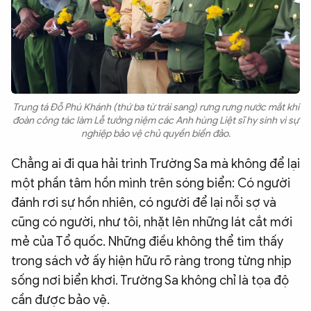
Trung tá Đỗ Phú Khánh (thứ ba từ trái sang) rưng rưng nước mắt khi
đoàn công tác làm Lễ tưởng niệm các Anh hùng Liệt sĩ hy sinh vì sự
nghiệp bảo vệ chủ quyền biển đảo.
Chẳng ai đi qua hải trình Trường Sa mà không để lại
một phần tâm hồn mình trên sóng biển: Có người
đánh rơi sự hồn nhiên, có người để lại nỗi sợ và
cũng có người, như tôi, nhặt lên những lát cắt mới
mẻ của Tổ quốc. Những điều không thể tìm thấy
trong sách vở ấy hiện hữu rõ ràng trong từng nhịp
sống nơi biển khơi. Trường Sa không chỉ là tọa độ
cần được bảo vệ.