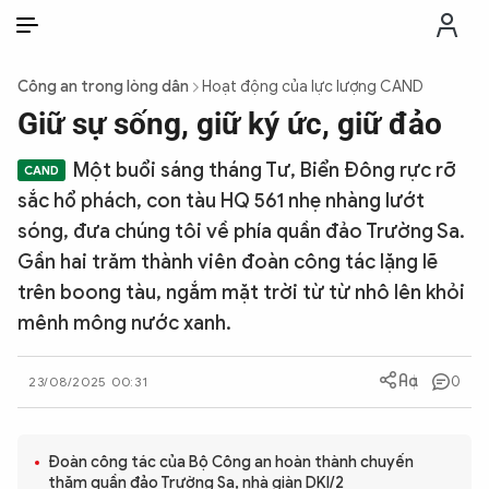
VI
VI
EN
Công an trong lòng dân
Hoạt động của lực lượng CAND
THỜI SỰ
Giữ sự sống, giữ ký ức, giữ đảo
Một buổi sáng tháng Tư, Biển Đông rực rỡ
CHỐNG DIỄN BIẾN HÒA BÌNH
sắc hổ phách, con tàu HQ 561 nhẹ nhàng lướt
sóng, đưa chúng tôi về phía quần đảo Trường Sa.
CÔNG AN TRONG LÒNG DÂN
Gần hai trăm thành viên đoàn công tác lặng lẽ
trên boong tàu, ngắm mặt trời từ từ nhô lên khỏi
XÃ HỘI
mênh mông nước xanh.
PHÁP LUẬT
0
23/08/2025 00:31
CÔNG NGHỆ
Đoàn công tác của Bộ Công an hoàn thành chuyến
thăm quần đảo Trường Sa, nhà giàn DKI/2