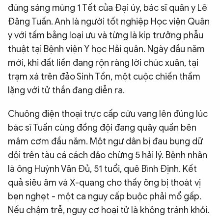
đúng sáng mùng 1 Tết của Đại úy, bác sĩ quân y Lê
Đăng Tuấn. Anh là người tốt nghiệp Học viện Quân
y với tấm bằng loại ưu và từng là kíp trưởng phẫu
thuật tại Bệnh viện Y học Hải quân. Ngày đầu năm
mới, khi đất liền đang rộn ràng lời chúc xuân, tại
trạm xá trên đảo Sinh Tồn, một cuộc chiến thầm
lặng với tử thần đang diễn ra.
Chuông điện thoại trực cấp cứu vang lên đúng lúc
bác sĩ Tuấn cùng đồng đội đang quây quần bên
mâm cơm đầu năm. Một ngư dân bị đau bụng dữ
dội trên tàu cá cách đảo chừng 5 hải lý. Bệnh nhân
là ông Huỳnh Văn Đủ, 51 tuổi, quê Bình Định. Kết
quả siêu âm và X-quang cho thấy ông bị thoát vị
bẹn nghẹt - một ca nguy cấp buộc phải mổ gấp.
Nếu chậm trễ, nguy cơ hoại tử là không tránh khỏi.