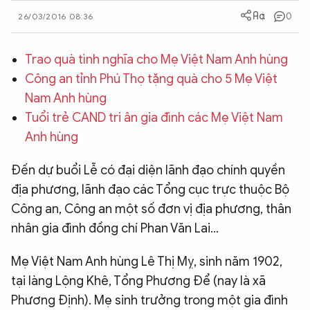
0
QUỐC TẾ
26/03/2016 08:36
Trao quà tình nghĩa cho Mẹ Việt Nam Anh hùng
VĂN HÓA - THỂ THAO
Công an tỉnh Phú Thọ tặng quà cho 5 Mẹ Việt
Nam Anh hùng
BẠN ĐỌC & CAND
Tuổi trẻ CAND tri ân gia đình các Mẹ Việt Nam
Anh hùng
ĐA PHƯƠNG TIỆN
Đến dự buổi Lễ có đại diện lãnh đạo chính quyền
eMagazine
Podcast
địa phương, lãnh đạo các Tổng cục trực thuộc Bộ
Video
Ảnh
Công an, Công an một số đơn vị địa phương, thân
Infographic
nhân gia đình đồng chí Phan Văn Lai...
Chuyên trang
An ninh thế giới
Văn nghệ Công an
Mẹ Việt Nam Anh hùng Lê Thị Mỵ, sinh năm 1902,
Chuyên đề
tại làng Lộng Khê, Tổng Phương Để (nay là xã
Phương Định). Mẹ sinh trưởng trong một gia đình