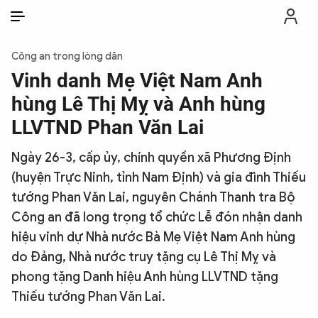
VI
VI
EN
Công an trong lòng dân
THỜI SỰ
Vinh danh Mẹ Việt Nam Anh
hùng Lê Thị Mỵ và Anh hùng
CHỐNG DIỄN BIẾN HÒA BÌNH
LLVTND Phan Văn Lai
Ngày 26-3, cấp ủy, chính quyền xã Phương Định
CÔNG AN TRONG LÒNG DÂN
(huyện Trực Ninh, tỉnh Nam Định) và gia đình Thiếu
tướng Phan Văn Lai, nguyên Chánh Thanh tra Bộ
XÃ HỘI
Công an đã long trọng tổ chức Lễ đón nhận danh
hiệu vinh dự Nhà nước Bà Mẹ Việt Nam Anh hùng
PHÁP LUẬT
do Đảng, Nhà nước truy tặng cụ Lê Thị Mỵ và
phong tặng Danh hiệu Anh hùng LLVTND tặng
CÔNG NGHỆ
Thiếu tướng Phan Văn Lai.