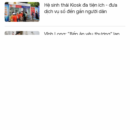
Hệ sinh thái Kiosk đa tiện ích - đưa
dịch vụ số đến gần người dân
Chia sẻ:
0
Vĩnh Long: “Bếp ăn yêu thương” lan
tỏa phong trào thi đua “Ba nhất”
Công an xã biên giới Bù Gia Mập tích
cực thực hiện phong trào thi đua “Ba
nhất"
Bệnh viện 30-4 tổ chức hoạt động
sinh hoạt chính trị tại tỉnh Tây Ninh
Công an Gia Lai tăng cường đấu
tranh với các vi phạm khi sử dụng