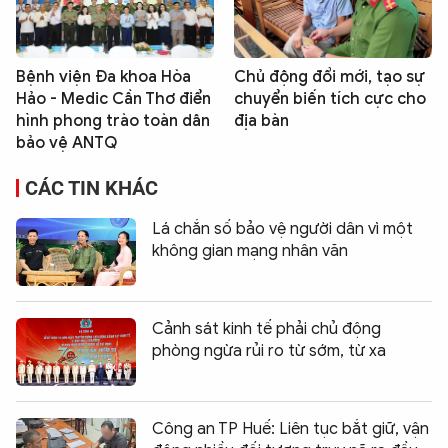
Bệnh viện Đa khoa Hòa
Chủ động đổi mới, tạo sự
Hảo - Medic Cần Thơ điển
chuyển biến tích cực cho
hình phong trào toàn dân
địa bàn
bảo vệ ANTQ
CÁC TIN KHÁC
Lá chắn số bảo vệ người dân vì một
không gian mạng nhân văn
Cảnh sát kinh tế phải chủ động
phòng ngừa rủi ro từ sớm, từ xa
Công an TP Huế: Liên tục bắt giữ, vận