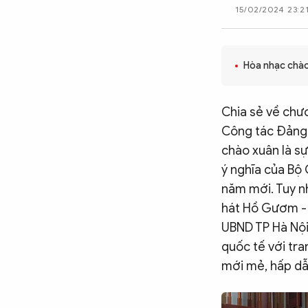
15/02/2024 23:2
CÔNG NGHỆ
Hòa nhạc chào
QUỐC TẾ
Chia sẻ về chư
VĂN HÓA - THỂ THAO
Công tác Đảng 
chào xuân là sự
BẠN ĐỌC & CAND
ý nghĩa của Bộ 
năm mới. Tuy n
hát Hồ Gươm - 
ĐA PHƯƠNG TIỆN
UBND TP Hà Nội
eMagazine
Podcast
quốc tế với tra
Video
Ảnh
mới mẻ, hấp dẫ
Infographic