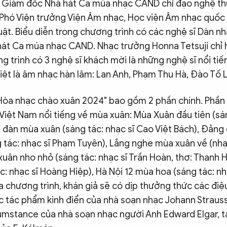
n, Giám đốc Nhà hát Ca múa nhạc CAND chỉ đạo nghệ thu
 Phó Viện trưởng Viện Âm nhạc, Học viện Âm nhạc quốc
uật. Biểu diễn trong chương trình có các nghệ sĩ Dàn 
hát Ca múa nhạc CAND. Nhạc trưởng Honna Tetsuji chỉ 
g trình có 3 nghệ sĩ khách mời là những nghệ sĩ nổi tiế
iệt là âm nhạc hàn lâm: Lan Anh, Phạm Thu Hà, Đào Tố 
Hòa nhạc chào xuân 2024" bao gồm 2 phần chính. Phần 1
iệt Nam nổi tiếng về mùa xuân: Mùa Xuân đầu tiên (sán
 đàn mùa xuân (sáng tác: nhạc sĩ Cao Việt Bách), Đảng
 tác: nhạc sĩ Phạm Tuyên), Lắng nghe mùa xuân về (nhạ
uân nho nhỏ (sáng tác: nhạc sĩ Trần Hoàn, thơ: Thanh H
c: nhạc sĩ Hoàng Hiệp), Hà Nội 12 mùa hoa (sáng tác: nh
a chương trình, khán giả sẽ có dịp thưởng thức các điệu
ác tác phẩm kinh điển của nhà soạn nhạc Johann Straus
mstance của nhà soạn nhạc người Anh Edward Elgar, t