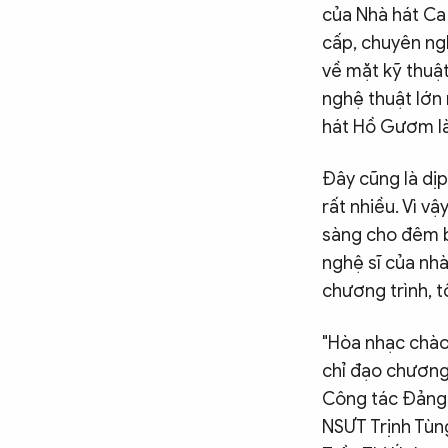
của Nhà hát Ca
cấp, chuyên ng
về mặt kỹ thuật
nghệ thuật lớn
hát Hồ Gươm là 
Đây cũng là dịp
rất nhiều. Vì vậ
sàng cho đêm bi
nghệ sĩ của nhà
chương trình, 
"Hòa nhạc chào
chỉ đạo chương
Công tác Đảng 
NSƯT Trịnh Tùn