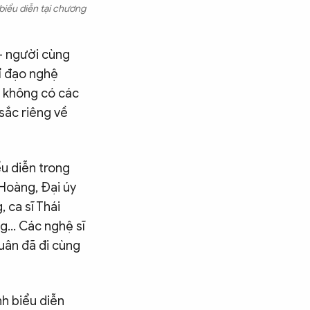
biểu diễn tại chương
- người cùng
ỉ đạo nghệ
4 không có các
ắc riêng về
u diễn trong
 Hoàng, Đại úy
 ca sĩ Thái
ng… Các nghệ sĩ
uân đã đi cùng
nh biểu diễn