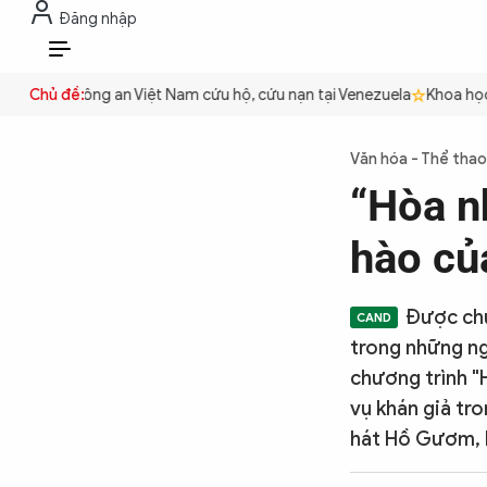
Đăng nhập
THỜI SỰ
CHỐNG DIỄN BIẾN HÒA B
VI
quyền
Chủ đề:
Công an Việt Nam cứu hộ, cứu nạn tại Venezuela
Khoa học c
THỜI SỰ
Văn hóa - Thể thao
“Hòa n
CHỐNG DIỄN BIẾN HÒA BÌNH
hào của
CÔNG AN TRONG LÒNG DÂN
Được chu
trong những ngà
XÃ HỘI
chương trình "
vụ khán giả tr
hát Hồ Gươm, 
PHÁP LUẬT