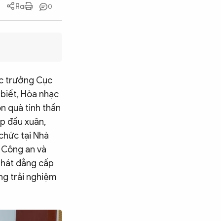
0
ục trưởng Cục
biết, Hòa nhạc
n quà tinh thần
ịp đầu xuân,
chức tại Nhà
ộ Công an và
 hát đẳng cấp
ng trải nghiệm