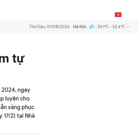
0
THỂ THAO
BẠN ĐỌC & CAND
VI
Thứ Sáu, 07/08/2026
Hà Nội
,
25.1°C - 32.4°C
 xăng dầu để đảm bảo an ninh năng lượng quốc gia
Thực hiện Nghị qu
ềm tự
n 2024, ngay
ập luyện cho
sẵn sàng phục
 17/2) tại Nhà