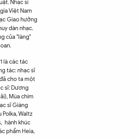
ật. Nhạc sĩ
 gia Việt Nam
nhạc Giao hưởng
huy dàn nhạc.
ng của "làng"
Loan.
 là các tác
g tác: nhạc sĩ
 đã cho ta một
c sĩ: Dương
ải), Mùa chim
ạc sĩ Giáng
 Polka, Waltz
s, hành khúc
ác phẩm Heia,