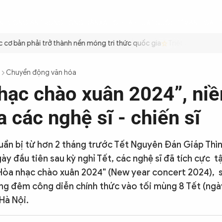
ÌNH
CÔNG AN TRONG LÒNG DÂN
XÃ HỘI
PHÁP LUẬT
QUỐC TẾ
VĂN HÓA - 
ơ bản phải trở thành nền móng tri thức quốc gia
Triệt để tiết kiệm
Chuyển động văn hóa
hạc chào xuân 2024”, ni
 các nghệ sĩ - chiến sĩ
ẩn bị từ hơn 2 tháng trước Tết Nguyên Đán Giáp Thì
y đầu tiên sau kỳ nghỉ Tết, các nghệ sĩ đã tích cực t
Hòa nhạc chào xuân 2024" (New year concert 2024), 
ong đêm công diễn chính thức vào tối mùng 8 Tết (ngày
Hà Nội.