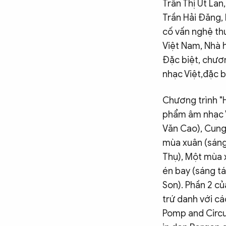
Trần Thị Út La
Trần Hải Đăng,
cố vấn nghệ th
Việt Nam, Nhà 
Đặc biệt, chươn
nhạc Việt,đặc b
Chương trình "
phẩm âm nhạc V
Văn Cao), Cung
mùa xuân (sáng
Thụ), Một mùa x
én bay (sáng tá
Son). Phần 2 củ
trứ danh với c
Pomp and Circu