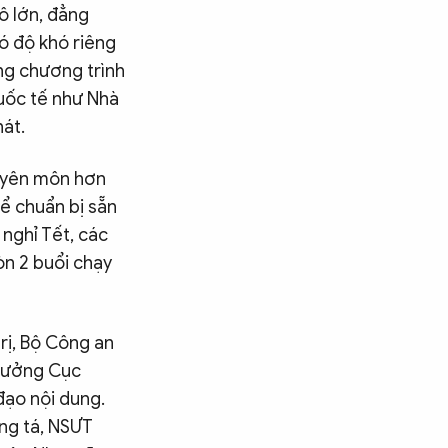
ô lớn, đẳng
ó độ khó riêng
ững chương trình
uốc tế như Nhà
hát.
huyên môn hơn
 để chuẩn bị sẵn
 nghỉ Tết, các
òn 2 buổi chạy
rị, Bộ Công an
trưởng Cục
đạo nội dung.
ng tá, NSƯT
Tìm kiếm