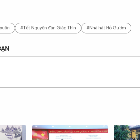
 xuân
#Tết Nguyên đán Giáp Thìn
#Nhà hát Hồ Gươm
BẠN