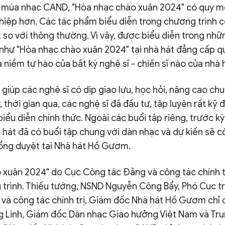
 múa nhạc CAND, "Hòa nhạc chào xuân 2024" có quy m
hiệp hơn. Các tác phẩm biểu diễn trong chương trình c
 so với thông thường. Vì vậy, được biểu diễn trong nh
 như "Hòa nhạc chào xuân 2024" tại nhà hát đẳng cấp q
niềm tự hào của bất kỳ nghệ sĩ - chiến sĩ nào của nhà 
 giúp các nghệ sĩ có dịp giao lưu, học hỏi, nâng cao c
y, thời gian qua, các nghệ sĩ đã đầu tư, tập luyện rất kỹ
ểu diễn chính thức. Ngoài các buổi tập riêng, trước kỳ
 hát đã có buổi tập chung với dàn nhạc và dự kiến sẽ c
tổng duyệt tại Nhà hát Hồ Gươm.
 xuân 2024" do Cục Công tác Đảng và công tác chính t
 trình. Thiếu tướng, NSND Nguyễn Công Bẩy, Phó Cục 
và công tác chính trị, Giám đốc Nhà hát Hồ Gươm chỉ 
g Linh, Giám đốc Dàn nhạc Giao hưởng Việt Nam và Tru