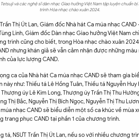
etsuji và các nghệ sĩ dàn nhạc Giao hưởng Việt Nam tập luyện chuẩn bị 
trình Hòa nhạc chào xuân 2024.
 Trần Thị Út Lan, Giám đốc Nhà hát Ca múa nhạc CAND 
 Tùng Linh, Giám đốc Dàn nhạc Giao hưởng Việt Nam ch
ng trình cũng cho biết, trong Hòa nhạc chào xuân 202
ND nhưng khán giả sẽ vẫn cảm nhận được những màu s
nh của lực lượng CAND.
iọng ca của Nhà hát Ca múa nhạc CAND sẽ tham gia biể
n này như: Thiếu tá Lê Hồng Tuân, Thiếu tá Nguyễn Huy
 Thượng úy Lê Kim Long, Thượng úy Trần Thị Thu Hường,
ùng Thị Bắc, Nguyễn Thị Bích Ngọc, Nguyễn Thị Thu Lươ
 múa nhạc CAND sẽ biểu diễn một số ca khúc về mùa x
g trang phục CAND tại phần 1 của chương trình.
 tá, NSƯT Trần Thị Út Lan, nếu so với nhiều chương trì