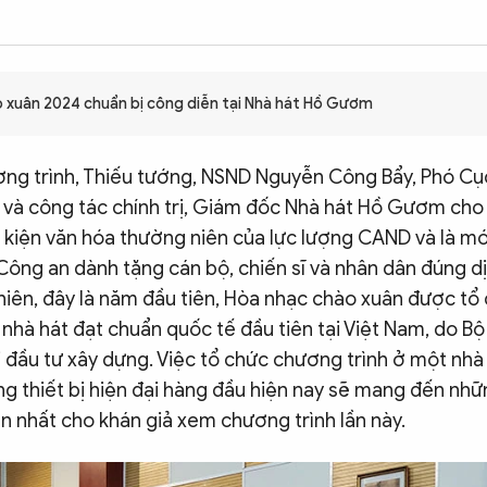
1
 xuân 2024 chuẩn bị công diễn tại Nhà hát Hồ Gươm
ơng trình, Thiếu tướng, NSND Nguyễn Công Bẩy, Phó C
và công tác chính trị, Giám đốc Nhà hát Hồ Gươm cho 
 kiện văn hóa thường niên của lực lượng CAND và là mó
Công an dành tặng cán bộ, chiến sĩ và nhân dân đúng d
hiên, đây là năm đầu tiên, Hòa nhạc chào xuân được tổ 
nhà hát đạt chuẩn quốc tế đầu tiên tại Việt Nam, do B
 đầu tư xây dựng. Việc tổ chức chương trình ở một nhà
ng thiết bị hiện đại hàng đầu hiện nay sẽ mang đến nhữ
n nhất cho khán giả xem chương trình lần này.