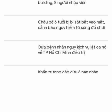
building, 8 người nhập viện
Cháu bé 6 tuổi bị bi sắt bắt vào mắt,
cảnh báo nguy hiểm từ súng đồ chơi
Đưa bệnh nhân nguy kịch vụ lật ca nô
về TP Hồ Chí Minh điều trị
Chia sẻ:
0
Khẩn trương cấp cứu 6 nạn nhân
bỏng nặng trong vụ cháy quán ăn
IgHM – Bước tiến khoa học của
vitadairy về dinh dưỡng miễn dịch