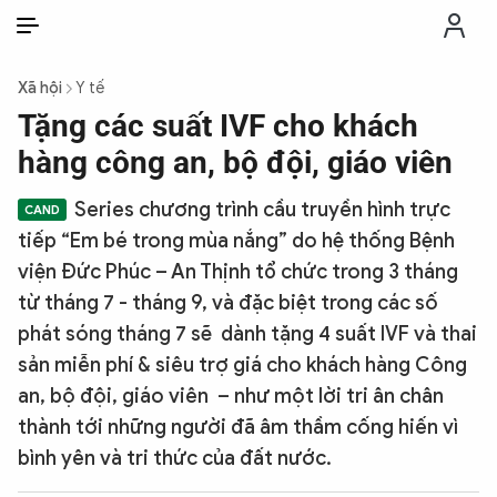
VI
VI
EN
Xã hội
Y tế
THỜI SỰ
Tặng các suất IVF cho khách
hàng công an, bộ đội, giáo viên
CHỐNG DIỄN BIẾN HÒA BÌNH
Series chương trình cầu truyền hình trực
tiếp “Em bé trong mùa nắng” do hệ thống Bệnh
CÔNG AN TRONG LÒNG DÂN
viện Đức Phúc – An Thịnh tổ chức trong 3 tháng
từ tháng 7 - tháng 9, và đặc biệt trong các số
XÃ HỘI
phát sóng tháng 7 sẽ dành tặng 4 suất IVF và thai
sản miễn phí & siêu trợ giá cho khách hàng Công
PHÁP LUẬT
an, bộ đội, giáo viên – như một lời tri ân chân
thành tới những người đã âm thầm cống hiến vì
CÔNG NGHỆ
bình yên và tri thức của đất nước.