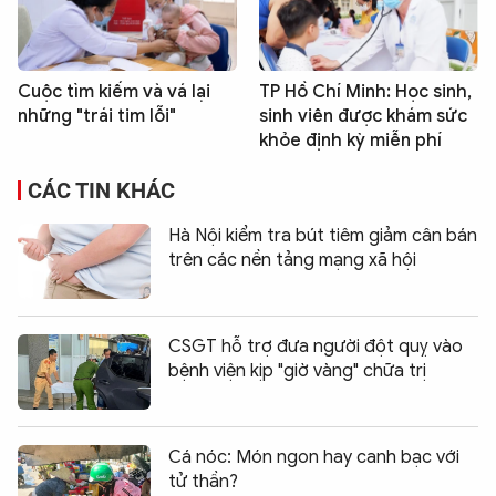
Cuộc tìm kiếm và vá lại
TP Hồ Chí Minh: Học sinh,
những "trái tim lỗi"
sinh viên được khám sức
khỏe định kỳ miễn phí
CÁC TIN KHÁC
Hà Nội kiểm tra bút tiêm giảm cân bán
trên các nền tảng mạng xã hội
CSGT hỗ trợ đưa người đột quỵ vào
bệnh viện kịp "giờ vàng" chữa trị
Cá nóc: Món ngon hay canh bạc với
tử thần?