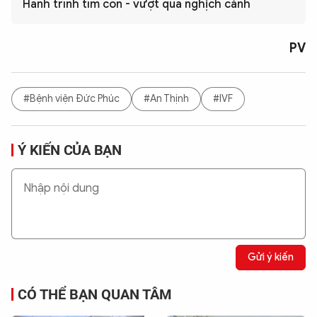
Hành trình tìm con - vượt qua nghịch cảnh
PV
#Bệnh viện Đức Phúc
#An Thịnh
#IVF
Ý KIẾN CỦA BẠN
Gửi ý kiến
CÓ THỂ BẠN QUAN TÂM