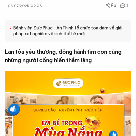
0
03/07/2025 09:08
QUỐC TẾ
VĂN HÓA - THỂ THAO
Bệnh viện Đức Phúc - An Thịnh tổ chức tọa đàm về giải
pháp xét nghiệm vô sinh thế hệ mới
BẠN ĐỌC & CAND
Lan tỏa yêu thương, đồng hành tìm con cùng
những người cống hiến thầm lặng
ĐA PHƯƠNG TIỆN
eMagazine
Podcast
Video
Ảnh
Infographic
Chuyên trang
An ninh thế giới
Văn nghệ Công an
Chuyên đề