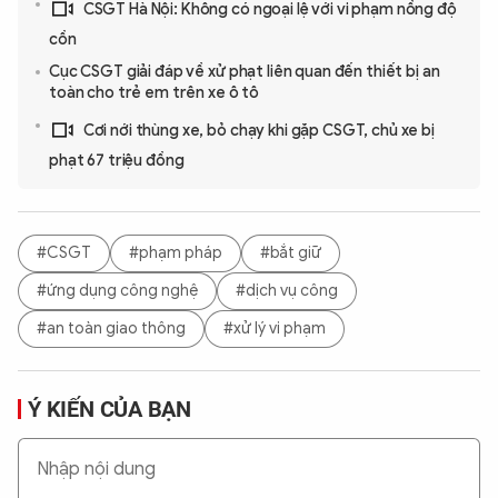
CSGT Hà Nội: Không có ngoại lệ với vi phạm nồng độ
cồn
Cục CSGT giải đáp về xử phạt liên quan đến thiết bị an
toàn cho trẻ em trên xe ô tô
Cơi nới thùng xe, bỏ chạy khi gặp CSGT, chủ xe bị
phạt 67 triệu đồng
#CSGT
#phạm pháp
#bắt giữ
#ứng dụng công nghệ
#dịch vụ công
#an toàn giao thông
#xử lý vi phạm
Ý KIẾN CỦA BẠN