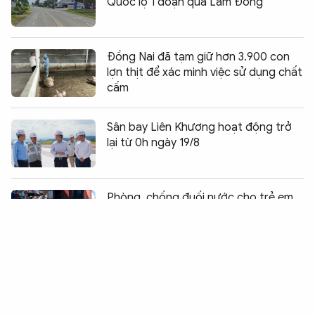
Quốc lộ 1 đoạn qua Lâm Đồng
Đồng Nai đã tạm giữ hơn 3.900 con
lợn thịt để xác minh việc sử dụng chất
cấm
Sân bay Liên Khương hoạt động trở
lại từ 0h ngày 19/8
Chia sẻ:
0
Phòng, chống đuối nước cho trẻ em
từ những lớp học bơi miễn phí
Hàng chục học sinh mầm non hoảng
hốt vì bị rắn bò vào trường đe dọa