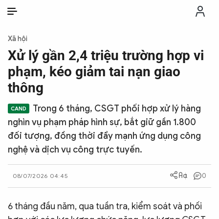
VI
VI
EN
Xã hội
THỜI SỰ
Xử lý gần 2,4 triệu trường hợp vi
phạm, kéo giảm tai nạn giao
CHỐNG DIỄN BIẾN HÒA BÌNH
thông
Trong 6 tháng, CSGT phối hợp xử lý hàng
CÔNG AN TRONG LÒNG DÂN
nghìn vụ phạm pháp hình sự, bắt giữ gần 1.800
đối tượng, đồng thời đẩy mạnh ứng dụng công
XÃ HỘI
nghệ và dịch vụ công trực tuyến.
PHÁP LUẬT
0
08/07/2026 04:45
CÔNG NGHỆ
6 tháng đầu năm, qua tuần tra, kiểm soát và phối