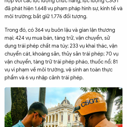
hợp với các lực lượng chức năng, lực lượng CSGT
QUỐC TẾ
đã phát hiện 1.648 vụ phạm pháp hình sự, kinh tế và
môi trường; bắt giữ 1.776 đối tượng.
VĂN HÓA - THỂ THAO
Trong đó, có 364 vụ buôn lậu và gian lận thương
mại; 424 vụ mua bán, tàng trữ, vận chuyển, sử
BẠN ĐỌC & CAND
dụng trái phép chất ma túy; 233 vụ khai thác, vận
chuyển cát, khoáng sản, thủy sản trái phép; 70 vụ
ĐA PHƯƠNG TIỆN
vận chuyển, tàng trữ trái phép pháo, thuốc nổ; 81
vụ vi phạm về môi trường, vệ sinh an toàn thực
eMagazine
Podcast
phẩm và 6 vụ nhập cảnh trái phép.
Video
Ảnh
Infographic
Chuyên trang
An ninh thế giới
Văn nghệ Công an
Chuyên đề