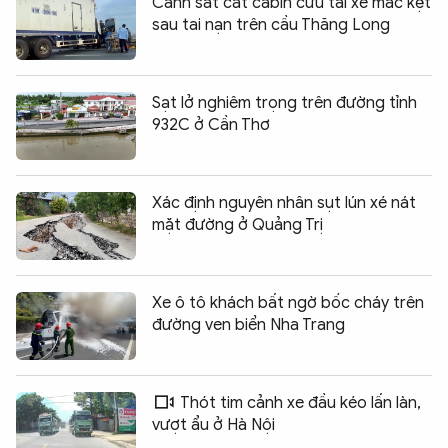
Cảnh sát cắt cabin cứu tài xế mắc kẹt
sau tai nạn trên cầu Thăng Long
Sạt lở nghiêm trọng trên đường tỉnh
932C ở Cần Thơ
Xác định nguyên nhân sụt lún xé nát
mặt đường ở Quảng Trị
Xe ô tô khách bất ngờ bốc cháy trên
đường ven biển Nha Trang
Thót tim cảnh xe đầu kéo lấn làn,
vượt ẩu ở Hà Nội