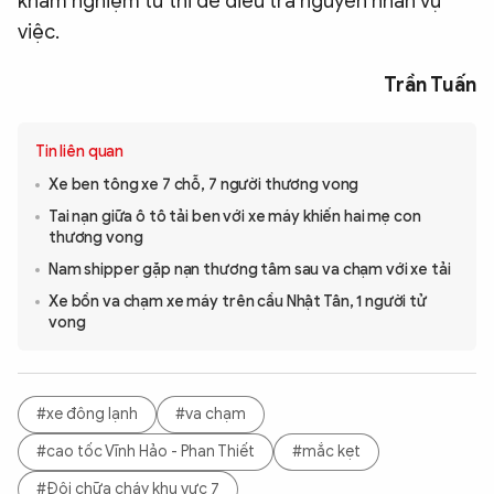
khám nghiệm tử thi để điều tra nguyên nhân vụ
việc.
Trần Tuấn
Tin liên quan
Xe ben tông xe 7 chỗ, 7 người thương vong
Tai nạn giữa ô tô tải ben với xe máy khiến hai mẹ con
thương vong
Nam shipper gặp nạn thương tâm sau va chạm với xe tải
Xe bồn va chạm xe máy trên cầu Nhật Tân, 1 người tử
vong
#xe đông lạnh
#va chạm
#cao tốc Vĩnh Hảo - Phan Thiết
#mắc kẹt
#Đội chữa cháy khu vực 7