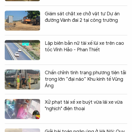
Giám sát chặt xe chở vật tư Dự án
đường Vành đai 2 tại công trường
Lập biên bản nữ tài xế lùi xe trên cao
tốc Vĩnh Hảo - Phan Thiết
Chấn chỉnh tình trạng phương tiện tải
trọng lớn “đại náo” Khu kinh tế Vũng
Áng
Xử phạt tài xế xe buýt vừa lái xe vừa
"nghịch" điện thoại
Giải bài toán ngập úng ở Hà Nội: Quy