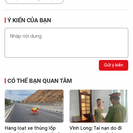
Ý KIẾN CỦA BẠN
Gửi ý kiến
CÓ THỂ BẠN QUAN TÂM
Hàng loạt xe thủng lốp
Vĩnh Long: Tai nạn do đi