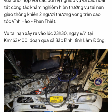
vừa phối hợp với các đơn vị nghiệp vụ và các hoàn
QUỐC TẾ
tất công tác khám nghiệm hiện trường vụ tai nạn
giao thông khiến 2 người thương vong trên cao
tốc Vĩnh Hảo - Phan Thiết.
VĂN HÓA - THỂ THAO
Vụ tai nạn xảy ra vào lúc 23h30, ngày 6/7, tại
BẠN ĐỌC & CAND
Km153+100, đoạn qua xã Bắc Bình, tỉnh Lâm Đồng.
ĐA PHƯƠNG TIỆN
eMagazine
Podcast
Video
Ảnh
Infographic
Chuyên trang
An ninh thế giới
Văn nghệ Công an
Chuyên đề