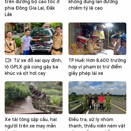
trên đường bộ cao tốc ở
không đúng làn đường
phía Đông Gia Lai, Đắk
chiếm tỷ lệ cao
Lắk
Từ xe đỗ sai quy định,
TP Huế: Hơn 8.600 trường
hợp vi phạm bị trừ điểm
lộ GPLX giả cùng gậy ba
giấy phép lái xe
khúc và xịt hơi cay
Xe tải tông sập cầu, hai
Điều tra, xử lý nhóm
người trên xe may mắn
thanh, thiếu niên ném vật