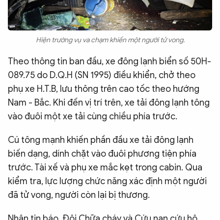
Hiện trường vụ va chạm khiến một người tử vong.
Theo thông tin ban đầu, xe đông lạnh biển số 50H-
089.75 do D.Q.H (SN 1995) điều khiển, chở theo
phụ xe H.T.B, lưu thông trên cao tốc theo hướng
Nam - Bắc. Khi đến vị trí trên, xe tải đông lạnh tông
vào đuôi một xe tải cùng chiều phía trước.
Cú tông mạnh khiến phần đầu xe tải đông lạnh
biến dạng, dính chặt vào đuôi phương tiện phía
trước. Tài xế và phụ xe mắc kẹt trong cabin. Qua
kiểm tra, lực lượng chức năng xác định một người
đã tử vong, người còn lại bị thương.
Nhận tin báo, Đội Chữa cháy và Cứu nạn cứu hộ