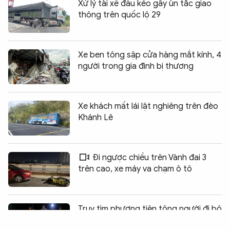
Xử lý tài xế đầu kéo gây ùn tắc giao
thông trên quốc lộ 29
Xe ben tông sập cửa hàng mắt kính, 4
người trong gia đình bị thương
Xe khách mất lái lật nghiêng trên đèo
Khánh Lê
Đi ngược chiều trên Vành đai 3
trên cao, xe máy va chạm ô tô
Chia sẻ:
0
Truy tìm phương tiện tông người đi bộ
tử vong rồi rời hiện trường