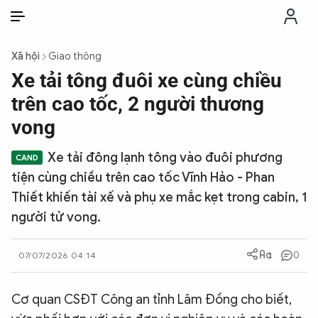
VI
VI
EN
Xã hội
Giao thông
THỜI SỰ
Xe tải tông đuôi xe cùng chiều
trên cao tốc, 2 người thương
CHỐNG DIỄN BIẾN HÒA BÌNH
vong
Xe tải đông lạnh tông vào đuôi phương
CÔNG AN TRONG LÒNG DÂN
tiện cùng chiều trên cao tốc Vĩnh Hảo - Phan
Thiết khiến tài xế và phụ xe mắc kẹt trong cabin, 1
XÃ HỘI
người tử vong.
PHÁP LUẬT
0
07/07/2026 04:14
CÔNG NGHỆ
Cơ quan CSĐT Công an tỉnh Lâm Đồng cho biết,