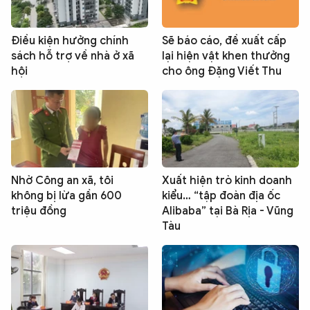
Điều kiện hưởng chính
Sẽ báo cáo, đề xuất cấp
sách hỗ trợ về nhà ở xã
lại hiện vật khen thưởng
hội
cho ông Đặng Viết Thu
Nhờ Công an xã, tôi
Xuất hiện trò kinh doanh
không bị lừa gần 600
kiểu… “tập đoàn địa ốc
triệu đồng
Alibaba” tại Bà Rịa - Vũng
Tàu