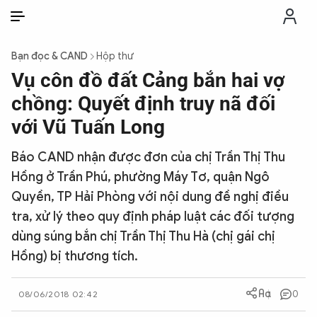
VI
VI
EN
Bạn đọc & CAND
Hộp thư
THỜI SỰ
Vụ côn đồ đất Cảng bắn hai vợ
chồng: Quyết định truy nã đối
CHỐNG DIỄN BIẾN HÒA BÌNH
với Vũ Tuấn Long
Báo CAND nhận được đơn của chị Trần Thị Thu
CÔNG AN TRONG LÒNG DÂN
Hồng ở Trần Phú, phường Máy Tơ, quận Ngô
Quyền, TP Hải Phòng với nội dung đề nghị điều
XÃ HỘI
tra, xử lý theo quy định pháp luật các đối tượng
dùng súng bắn chị Trần Thị Thu Hà (chị gái chị
PHÁP LUẬT
Hồng) bị thương tích.
CÔNG NGHỆ
0
08/06/2018 02:42