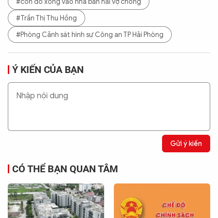
#cồn đồ xông vào nhà bắn hai vợ chồng
#Trần Thị Thu Hồng
#Phòng Cảnh sát hình sự Công an TP Hải Phòng
Ý KIẾN CỦA BẠN
Gửi ý kiến
CÓ THỂ BẠN QUAN TÂM