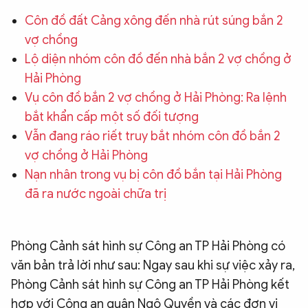
QUỐC TẾ
Côn đồ đất Cảng xông đến nhà rút súng bắn 2
vợ chồng
Lộ diện nhóm côn đồ đến nhà bắn 2 vợ chồng ở
VĂN HÓA - THỂ THAO
Hải Phòng
Vụ côn đồ bắn 2 vợ chồng ở Hải Phòng: Ra lệnh
BẠN ĐỌC & CAND
bắt khẩn cấp một số đối tượng
Vẫn đang ráo riết truy bắt nhóm côn đồ bắn 2
ĐA PHƯƠNG TIỆN
vợ chồng ở Hải Phòng
eMagazine
Podcast
Nạn nhân trong vụ bị côn đồ bắn tại Hải Phòng
đã ra nước ngoài chữa trị
Video
Ảnh
Infographic
Phòng Cảnh sát hình sự Công an TP Hải Phòng có
Chuyên trang
An ninh thế giới
Văn nghệ Công an
Chuyên đề
văn bản trả lời như sau: Ngay sau khi sự việc xảy ra,
Phòng Cảnh sát hình sự Công an TP Hải Phòng kết
hợp với Công an quận Ngô Quyền và các đơn vị