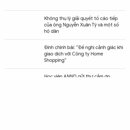
Không thụ lý giải quyết tố cáo tiếp
của ông Nguyễn Xuân Tý và một số
hộ dân
Đính chính bài: “Đề nghị cảnh giác khi
giao dịch với Công ty Home
Shopping”
Chia sẻ:
0
Học viện ANND gửi thư cảm ơn
Từ ngày 15-8, người ở tuổi vị thành
niên vi phạm hành chính sẽ chịu biện
pháp xử lý mới