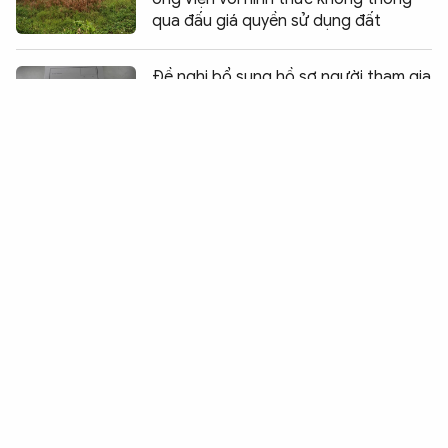
qua đấu giá quyền sử dụng đất
Chia sẻ:
0
Đề nghị bổ sung hồ sơ người tham gia
kháng chiến bị nhiễm chất độc hoá
học
Công an huyện Bù Đốp giải quyết
khiếu nại đúng qui định
TAND huyện Yên Lạc ra quyết định
tạm đình chỉ giải quyết vụ kiện
Hộp thư bạn đọc Báo CAND số 4078