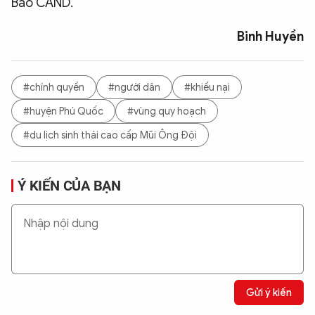
Báo CAND.
Binh Huyền
#chính quyền
#người dân
#khiếu nại
#huyện Phú Quốc
#vùng quy hoạch
#du lịch sinh thái cao cấp Mũi Ông Đội
Ý KIẾN CỦA BẠN
Gửi ý kiến