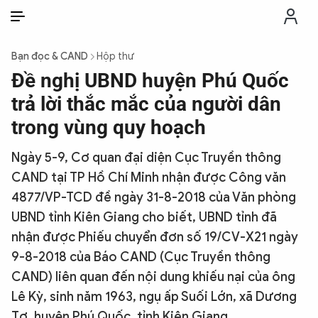
VI
VI
EN
Bạn đọc & CAND
Hộp thư
THỜI SỰ
Đề nghị UBND huyện Phú Quốc
trả lời thắc mắc của người dân
CHỐNG DIỄN BIẾN HÒA BÌNH
trong vùng quy hoạch
Ngày 5-9, Cơ quan đại diện Cục Truyền thông
CÔNG AN TRONG LÒNG DÂN
CAND tại TP Hồ Chí Minh nhận được Công văn
4877/VP-TCD đề ngày 31-8-2018 của Văn phòng
XÃ HỘI
UBND tỉnh Kiên Giang cho biết, UBND tỉnh đã
nhận được Phiếu chuyển đơn số 19/CV-X21 ngày
PHÁP LUẬT
9-8-2018 của Báo CAND (Cục Truyền thông
CAND) liên quan đến nội dung khiếu nại của ông
CÔNG NGHỆ
Lê Kỳ, sinh năm 1963, ngụ ấp Suối Lớn, xã Dương
Tơ, huyện Phú Quốc, tỉnh Kiên Giang.