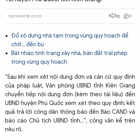
QUỐC TẾ
0
10/09/2018 01:01
VĂN HÓA - THỂ THAO
Đổ xô dựng nhà tạm trong vùng quy hoạch để
chờ... đền bù
BẠN ĐỌC & CAND
Bát nháo tình trạng xây nhà, bán đất trái phép
trong vùng quy hoạch
ĐA PHƯƠNG TIỆN
“Sau khi xem xét nội dung đơn và căn cứ quy định
eMagazine
Podcast
của pháp luật, Văn phòng UBND tỉnh Kiên Giang
Video
Ảnh
chuyển tiếp nội dung đơn (kèm theo tài liệu) đến
Infographic
UBND huyện Phú Quốc xem xét theo quy định; kết
quả trả lời công dân thông báo đến Báo CAND và
Chuyên trang
An ninh thế giới
Văn nghệ Công an
Chuyên đề
báo cáo Chủ tịch UBND tỉnh...”, công văn kể trên
nêu rõ.