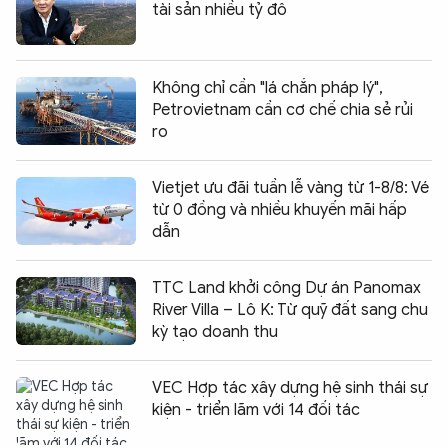
tài sản nhiều tỷ đô
Không chỉ cần "lá chắn pháp lý",
Petrovietnam cần cơ chế chia sẻ rủi
ro
Vietjet ưu đãi tuần lễ vàng từ 1-8/8: Vé
từ 0 đồng và nhiều khuyến mãi hấp
dẫn
TTC Land khởi công Dự án Panomax
River Villa – Lô K: Từ quỹ đất sang chu
kỳ tạo doanh thu
VEC Hợp tác xây dựng hệ sinh thái sự
kiện - triển lãm với 14 đối tác