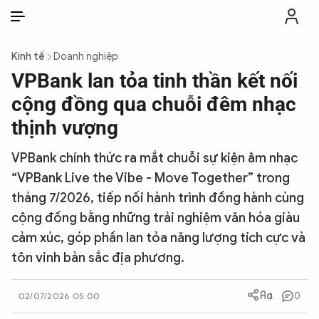
VI
VI
EN
Kinh tế
Doanh nghiệp
THỜI SỰ
VPBank lan tỏa tinh thần kết nối
cộng đồng qua chuỗi đêm nhạc
CHỐNG DIỄN BIẾN HÒA BÌNH
thịnh vượng
VPBank chính thức ra mắt chuỗi sự kiện âm nhạc
CÔNG AN TRONG LÒNG DÂN
“VPBank Live the Vibe - Move Together” trong
tháng 7/2026, tiếp nối hành trình đồng hành cùng
XÃ HỘI
cộng đồng bằng những trải nghiệm văn hóa giàu
cảm xúc, góp phần lan tỏa năng lượng tích cực và
PHÁP LUẬT
tôn vinh bản sắc địa phương.
CÔNG NGHỆ
0
02/07/2026 05:00