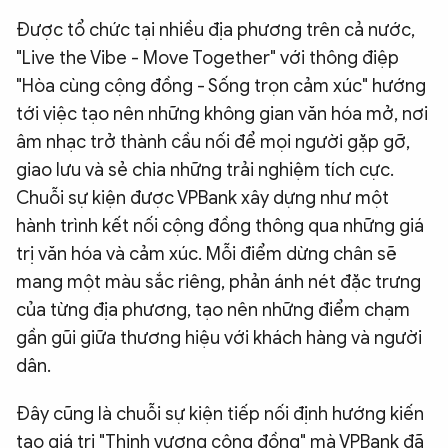
QUỐC TẾ
Được tổ chức tại nhiều địa phương trên cả nước,
"Live the Vibe - Move Together" với thông điệp
"Hòa cùng cộng đồng - Sống trọn cảm xúc" hướng
VĂN HÓA - THỂ THAO
tới việc tạo nên những không gian văn hóa mở, nơi
âm nhạc trở thành cầu nối để mọi người gặp gỡ,
BẠN ĐỌC & CAND
giao lưu và sẻ chia những trải nghiệm tích cực.
Chuỗi sự kiện được VPBank xây dựng như một
ĐA PHƯƠNG TIỆN
hành trình kết nối cộng đồng thông qua những giá
eMagazine
Podcast
trị văn hóa và cảm xúc. Mỗi điểm dừng chân sẽ
mang một màu sắc riêng, phản ánh nét đặc trưng
Video
Ảnh
của từng địa phương, tạo nên những điểm chạm
Infographic
gần gũi giữa thương hiệu với khách hàng và người
Chuyên trang
An ninh thế giới
Văn nghệ Công an
dân.
Chuyên đề
Đây cũng là chuỗi sự kiện tiếp nối định hướng kiến
tạo giá trị "Thịnh vượng cộng đồng" mà VPBank đã