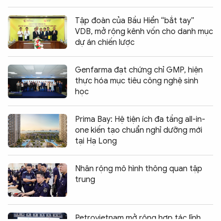
Tập đoàn của Bầu Hiển “bắt tay”
VDB, mở rộng kênh vốn cho danh mục
dự án chiến lược
Genfarma đạt chứng chỉ GMP, hiện
thực hóa mục tiêu công nghệ sinh
học
Prima Bay: Hệ tiện ích đa tầng all-in-
one kiến tạo chuẩn nghỉ dưỡng mới
tại Hạ Long
Nhân rộng mô hình thông quan tập
trung
Chia sẻ:
0
Petrovietnam mở rộng hợp tác lĩnh