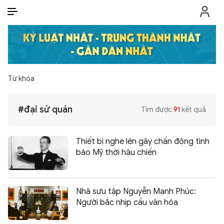
VI
VI
EN
THỜI SỰ
Từ khóa
CHỐNG DIỄN BIẾN HÒA BÌNH
#đại sứ quán
Tìm được
91
kết quả
CÔNG AN TRONG LÒNG DÂN
Thiết bị nghe lén gây chấn động tình
XÃ HỘI
báo Mỹ thời hậu chiến
PHÁP LUẬT
Nhà sưu tập Nguyễn Mạnh Phúc:
Người bắc nhịp cầu văn hóa
CÔNG NGHỆ