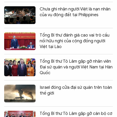
QUỐC TẾ
Chưa ghi nhận người Việt là nạn nhân
của vụ động đất tại Philippines
VĂN HÓA - THỂ THAO
Tổng Bí thư đánh giá cao vai trò cầu
BẠN ĐỌC & CAND
nối hữu nghị của cộng đồng người
Việt tại Lào
ĐA PHƯƠNG TIỆN
Tổng Bí thư Tô Lâm gặp gỡ nhân viên
eMagazine
Podcast
Đại sứ quán và người Việt Nam tại Hàn
Quốc
Video
Ảnh
Infographic
Israel đóng cửa đại sứ quán trên toàn
thế giới
Chuyên trang
An ninh thế giới
Văn nghệ Công an
Chuyên đề
Tổng Bí thư Tô Lâm gặp gỡ cán bộ cơ