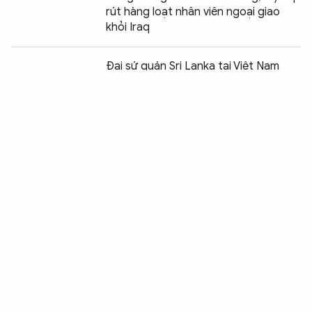
rút hàng loạt nhân viên ngoại giao
khỏi Iraq
Đại sứ quán Sri Lanka tại Việt Nam
ủng hộ nạn nhân lũ lụt miền Trung
700 VĐV tham dự Giải vô địch các
CLB Taekwondo toàn quốc
Trung Quốc cáo buộc Mỹ âm mưu
chia rẽ mối quan hệ với Mỹ Latinh
Giao hữu bóng đá kỷ niệm 25 năm
thiết lập quan hệ Việt Nam - Mỹ