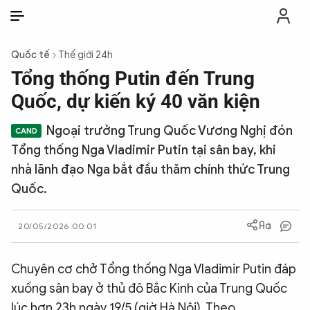
VI
VI
EN
Quốc tế
Thế giới 24h
THỜI SỰ
Tổng thống Putin đến Trung
Quốc, dự kiến ký 40 văn kiện
CHỐNG DIỄN BIẾN HÒA BÌNH
Ngoại trưởng Trung Quốc Vương Nghị đón
Tổng thống Nga Vladimir Putin tại sân bay, khi
CÔNG AN TRONG LÒNG DÂN
nhà lãnh đạo Nga bắt đầu thăm chính thức Trung
Quốc.
XÃ HỘI
20/05/2026 00:01
PHÁP LUẬT
Chuyên cơ chở Tổng thống Nga Vladimir Putin đáp
CÔNG NGHỆ
xuống sân bay ở thủ đô Bắc Kinh của Trung Quốc
lúc hơn 23h ngày 19/5 (giờ Hà Nội). Theo