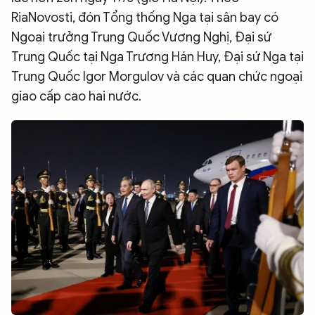
RiaNovosti, đón Tổng thống Nga tại sân bay có
QUỐC TẾ
Ngoại trưởng Trung Quốc Vương Nghị, Đại sứ
Trung Quốc tại Nga Trương Hán Huy, Đại sứ Nga tại
VĂN HÓA - THỂ THAO
Trung Quốc Igor Morgulov và các quan chức ngoại
giao cấp cao hai nước.
BẠN ĐỌC & CAND
ĐA PHƯƠNG TIỆN
eMagazine
Podcast
Video
Ảnh
Infographic
Chuyên trang
An ninh thế giới
Văn nghệ Công an
Chuyên đề