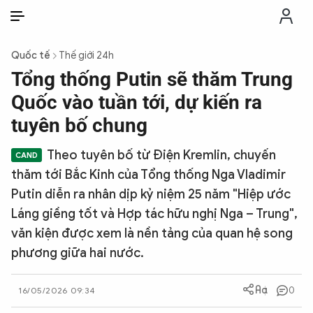
VI
VI
EN
Quốc tế
Thế giới 24h
THỜI SỰ
Tổng thống Putin sẽ thăm Trung
Quốc vào tuần tới, dự kiến ra
CHỐNG DIỄN BIẾN HÒA BÌNH
tuyên bố chung
Theo tuyên bố từ Điện Kremlin, chuyến
CÔNG AN TRONG LÒNG DÂN
thăm tới Bắc Kinh của Tổng thống Nga Vladimir
Putin diễn ra nhân dịp kỷ niệm 25 năm "Hiệp ước
XÃ HỘI
Láng giềng tốt và Hợp tác hữu nghị Nga – Trung",
văn kiện được xem là nền tảng của quan hệ song
PHÁP LUẬT
phương giữa hai nước.
CÔNG NGHỆ
0
16/05/2026 09:34