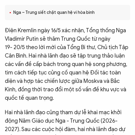
QUỐC TẾ
Nga – Trung siết chặt quan hệ vì hòa bình
VĂN HÓA - THỂ THAO
Điện Kremlin ngày 16/5 xác nhận, Tổng thống Nga
Vladimir Putin sẽ thăm Trung Quốc từ ngày
BẠN ĐỌC & CAND
19- 20/5 theo lời mời của Tổng Bí thư, Chủ tịch Tập
Cân Bình. Hai nhà lãnh đạo sẽ tập trung thảo luận
các vấn đề cấp bách trong quan hệ song phương,
ĐA PHƯƠNG TIỆN
tìm cách tiếp tục củng cố quan hệ Đối tác toàn
eMagazine
Podcast
diện và hợp tác chiến lược giữa Moskva và Bắc
Video
Ảnh
Kinh, đồng thời trao đổi một số vấn đề khu vực và
quốc tế quan trọng.
Infographic
Chuyên trang
An ninh thế giới
Văn nghệ Công an
Hai nhà lãnh đạo cũng tham dự lễ khai mạc khởi
Chuyên đề
động Năm Giáo dục Nga - Trung Quốc (2026-
2027). Sau các cuộc hội đàm, hai nhà lãnh đạo dự