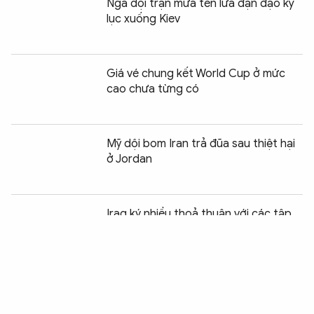
Nga dội trận mưa tên lửa đạn đạo kỷ
lục xuống Kiev
Giá vé chung kết World Cup ở mức
cao chưa từng có
Mỹ dội bom Iran trả đũa sau thiệt hại
ở Jordan
Chia sẻ:
0
Iraq ký nhiều thoả thuận với các tập
đoàn dầu khí phương Tây
Tổng thống Trump đe dọa áp thuế
Canada vì khói cháy rừng