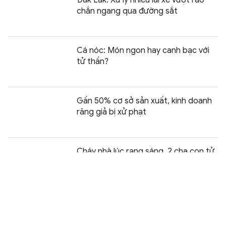
Đắk Lắk: Xử lý nhiều lái xe vượt rào
chắn ngang qua đường sắt
Cá nóc: Món ngon hay canh bạc với
tử thần?
Gần 50% cơ sở sản xuất, kinh doanh
răng giả bị xử phạt
Chia sẻ:
0
Cháy nhà lúc rạng sáng, 2 cha con tử
vong
Công an Sơn La khẩn trương hỗ trợ
người dân di dời tài sản trong đêm
mưa lũ