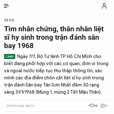
VI
VI
EN
Xã hội
THỜI SỰ
Tìm nhân chứng, thân nhân liệt
sĩ hy sinh trong trận đánh sân
CHỐNG DIỄN BIẾN HÒA BÌNH
bay 1968
Ngày 7/7, Bộ Tư lệnh TP Hồ Chí Minh cho
CÔNG AN TRONG LÒNG DÂN
biết đang phối hợp với các cơ quan, đơn vị trong
và ngoài nước tiếp tục thu thập thông tin, xác
XÃ HỘI
minh các địa điểm chôn cất liệt sĩ hy sinh trong
trận đánh Sân bay Tân Sơn Nhất đêm 30 rạng
PHÁP LUẬT
sáng 31/1/1968 (Mùng 1, mùng 2 Tết Mậu Thân).
CÔNG NGHỆ
0
07/07/2026 08:01