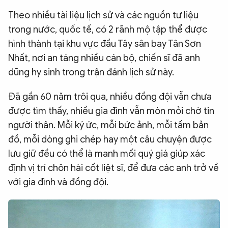
QUỐC TẾ
Theo nhiều tài liệu lịch sử và các nguồn tư liệu
trong nước, quốc tế, có 2 rãnh mộ tập thể được
hình thành tại khu vực đầu Tây sân bay Tân Sơn
VĂN HÓA - THỂ THAO
Nhất, nơi an táng nhiều cán bộ, chiến sĩ đã anh
dũng hy sinh trong trận đánh lịch sử này.
BẠN ĐỌC & CAND
Đã gần 60 năm trôi qua, nhiều đồng đội vẫn chưa
ĐA PHƯƠNG TIỆN
được tìm thấy, nhiều gia đình vẫn mòn mỏi chờ tin
người thân. Mỗi ký ức, mỗi bức ảnh, mỗi tấm bản
eMagazine
Podcast
đồ, mỗi dòng ghi chép hay một câu chuyện được
Video
Ảnh
lưu giữ đều có thể là manh mối quý giá giúp xác
Infographic
định vị trí chôn hài cốt liệt sĩ, để đưa các anh trở về
với gia đình và đồng đội.
Chuyên trang
An ninh thế giới
Văn nghệ Công an
Chuyên đề