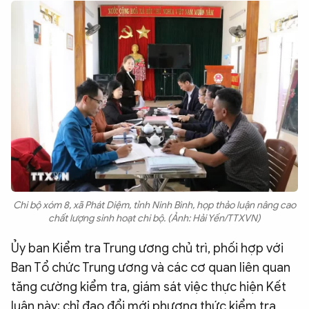
Chi bộ xóm 8, xã Phát Diệm, tỉnh Ninh Bình, họp thảo luận nâng cao
chất lượng sinh hoạt chi bộ. (Ảnh: Hải Yến/TTXVN)
Ủy ban Kiểm tra Trung ương chủ trì, phối hợp với
Ban Tổ chức Trung ương và các cơ quan liên quan
tăng cường kiểm tra, giám sát việc thực hiện Kết
luận này; chỉ đạo đổi mới phương thức kiểm tra,