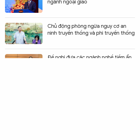
ngành ngoại giao
Chủ động phòng ngừa nguy cơ an
ninh truyền thống và phi truyền thống
Chia sẻ:
0
Đề nghị đưa các ngành nghề tiềm ẩn
rủi ro vào danh mục kinh doanh có
điều kiện
Xây dựng hệ sinh thái số quốc gia về
phổ biến, giáo dục pháp luật
Hoàn thiện cơ sở pháp lý về phòng,
chống phổ biến vũ khí hủy diệt hàng
loạt