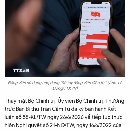
QUỐC TẾ
VĂN HÓA - THỂ THAO
BẠN ĐỌC & CAND
ĐA PHƯƠNG TIỆN
eMagazine
Podcast
Video
Ảnh
Đảng viên sử dụng ứng dụng “Sổ tay đảng viên điện tử.” (Ảnh: Lê
Đông/TTXVN)
Infographic
Thay mặt Bộ Chính trị, Ủy viên Bộ Chính trị, Thường
Chuyên trang
An ninh thế giới
Văn nghệ Công an
trực Ban Bí thư Trần Cẩm Tú đã ký ban hành Kết
Chuyên đề
luận số 58-KL/TW ngày 26/6/2026 về tiếp tục thực
hiện Nghị quyết số 21-NQ/TW, ngày 16/6/2022 của