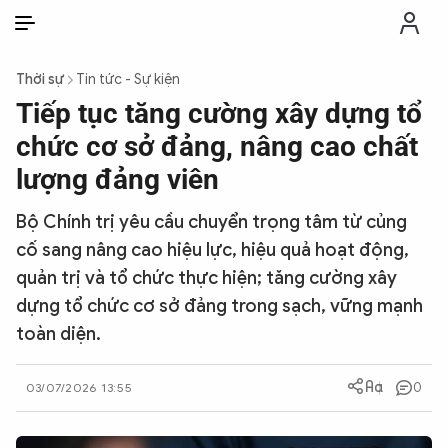
VI
VI
EN
Thời sự
Tin tức - Sự kiện
THỜI SỰ
Tiếp tục tăng cường xây dựng tổ
chức cơ sở đảng, nâng cao chất
CHỐNG DIỄN BIẾN HÒA BÌNH
lượng đảng viên
Bộ Chính trị yêu cầu chuyển trọng tâm từ củng
CÔNG AN TRONG LÒNG DÂN
cố sang nâng cao hiệu lực, hiệu quả hoạt động,
quản trị và tổ chức thực hiện; tăng cường xây
XÃ HỘI
dựng tổ chức cơ sở đảng trong sạch, vững mạnh
toàn diện.
PHÁP LUẬT
0
03/07/2026 13:55
CÔNG NGHỆ