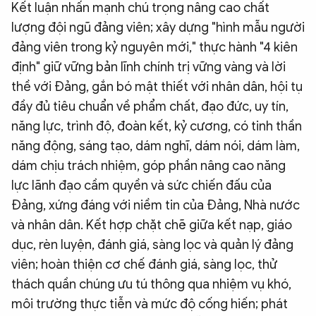
Kết luận nhấn mạnh chú trọng nâng cao chất
lượng đội ngũ đảng viên; xây dựng "hình mẫu người
đảng viên trong kỷ nguyên mới," thực hành "4 kiên
định" giữ vững bản lĩnh chính trị vững vàng và lời
thề với Đảng, gắn bó mật thiết với nhân dân, hội tụ
đầy đủ tiêu chuẩn về phẩm chất, đạo đức, uy tín,
năng lực, trình độ, đoàn kết, kỷ cương, có tinh thần
năng động, sáng tạo, dám nghĩ, dám nói, dám làm,
dám chịu trách nhiệm, góp phần nâng cao năng
lực lãnh đạo cầm quyền và sức chiến đấu của
Đảng, xứng đáng với niềm tin của Đảng, Nhà nước
và nhân dân. Kết hợp chặt chẽ giữa kết nạp, giáo
dục, rèn luyện, đánh giá, sàng lọc và quản lý đảng
viên; hoàn thiện cơ chế đánh giá, sàng lọc, thử
thách quần chúng ưu tú thông qua nhiệm vụ khó,
môi trường thực tiễn và mức độ cống hiến; phát