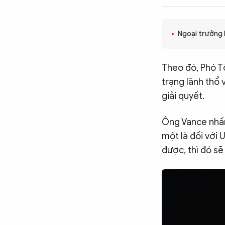
CÔNG NGHỆ
Ngoại trưởng L
QUỐC TẾ
Theo đó, Phó T
trạng lãnh thổ 
VĂN HÓA - THỂ THAO
giải quyết.
BẠN ĐỌC & CAND
Ông Vance nhấn
một là đối với 
được, thì đó sẽ
ĐA PHƯƠNG TIỆN
eMagazine
Podcast
Video
Ảnh
Infographic