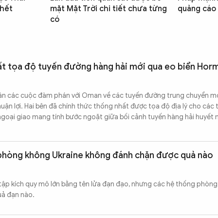
chết
mặt Mặt Trời chi tiết chưa từng
quảng cáo
có
ất tọa độ tuyến đường hàng hải mới qua eo biển Hor
hận các cuộc đàm phán với Oman về các tuyến đường trung chuyển m
huận lợi. Hai bên đã chính thức thống nhất được tọa độ địa lý cho các
ngoại giao mang tính bước ngoặt giữa bối cảnh tuyến hàng hải huyết
 phòng không Ukraine không đánh chặn được quả nào
tập kích quy mô lớn bằng tên lửa đạn đạo, nhưng các hệ thống phòn
uả đạn nào.