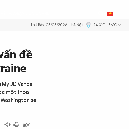
0
THỂ THAO
BẠN ĐỌC & CAND
VI
Thứ Bảy, 08/08/2026
Hà Nội
,
24.3°C - 35°C
ng dầu để đảm bảo an ninh năng lượng quốc gia
Thực hiện Nghị quyết
vấn đề
raine
g Mỹ JD Vance
ược một thỏa
h Washington sẽ
0