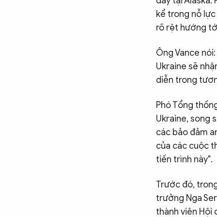
đây tại Alaska
kể trong nỗ lực
rõ rệt hướng tớ
Ông Vance nói:
Ukraine sẽ nhậ
diễn trong tương
Phó Tổng thống
Ukraine, song 
các bảo đảm an 
của các cuộc th
tiến trình này".
Trước đó, trong
trưởng Nga Ser
thành viên Hội 