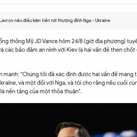
avrov nêu điều kiện tiến tới thượng đỉnh Nga - Ukraine
ổng thống Mỹ JD Vance hôm 24/8 (giờ địa phương) tuyê
và các bảo đảm an ninh với Kiev là hai vấn đề then chố
 mạnh: “Chúng tôi đã xác định được hai vấn đề mang tí
Ukraine, và một đối với Nga, và tôi cho rằng nếu cuối cù
 là nền tảng của một thỏa thuận".