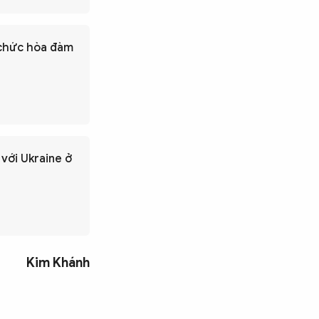
 chức hòa đàm
với Ukraine ở
Kim Khánh