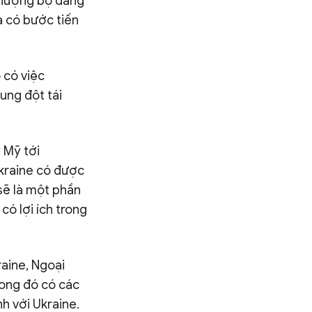
 nhượng bộ đáng
a có bước tiến
 có việc
ung đột tái
 Mỹ tới
Ukraine có được
sẽ là một phần
có lợi ích trong
raine, Ngoại
rong đó có các
h với Ukraine.