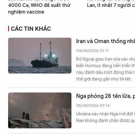
4000 Ca, WHO đề xuất thử
Lan, ít nhất 7 người 
nghiệm vaccine
CÁC TIN KHÁC
Iran và Oman thống nh
06/08/2026 01:11
Bộ Ngoại giao Iran vừa xác n
biển Hormuz đang tiến triển t
này, đánh dấu một động thái 
thế giới đang gần như tê liệt.
Nga phóng 28 tên lửa,
05/08/2026 07:14
Ukraine xác nhận Nga mở đợt 
Kiev không đánh chặn được q