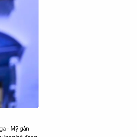
ga - Mỹ gần