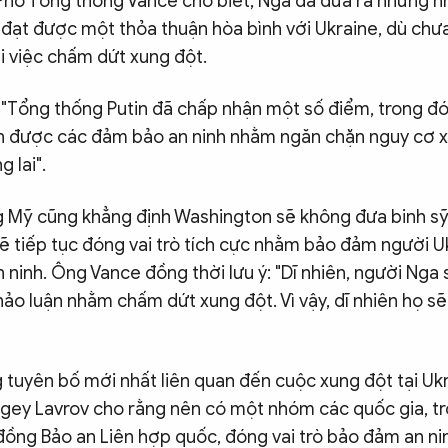
. Phó Tổng thống Vance cho biết, Nga đã đưa ra những
 đạt được một thỏa thuận hòa bình với Ukraine, dù chư
i việc chấm dứt xung đột.
 "Tổng thống Putin đã chấp nhận một số điểm, trong đó
n được các đảm bảo an ninh nhằm ngăn chặn nguy cơ x
 lai".
 Mỹ cũng khẳng định Washington sẽ không đưa binh sỹ
sẽ tiếp tục đóng vai trò tích cực nhằm bảo đảm người 
ninh. Ông Vance đồng thời lưu ý: "Dĩ nhiên, người Nga 
ảo luận nhằm chấm dứt xung đột. Vì vậy, dĩ nhiên họ sẽ 
 tuyên bố mới nhất liên quan đến cuộc xung đột tại Uk
gey Lavrov cho rằng nên có một nhóm các quốc gia, t
đồng Bảo an Liên hợp quốc, đóng vai trò bảo đảm an nin