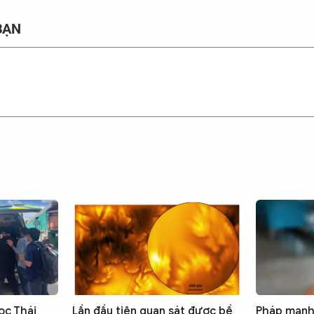
BẠN
ọc Thái
Lần đầu tiên quan sát được bề
Pháp mạnh 