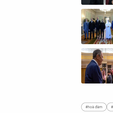
#hoà đàm
#