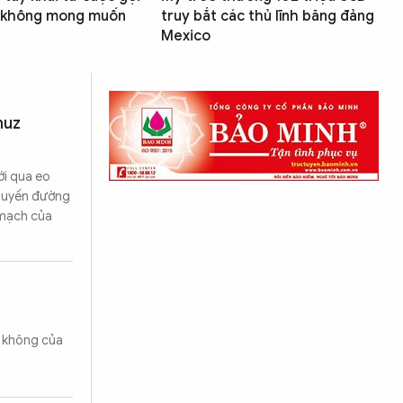
 không mong muốn
truy bắt các thủ lĩnh băng đảng
Mexico
muz
ới qua eo
 tuyến đường
 mạch của
g không của