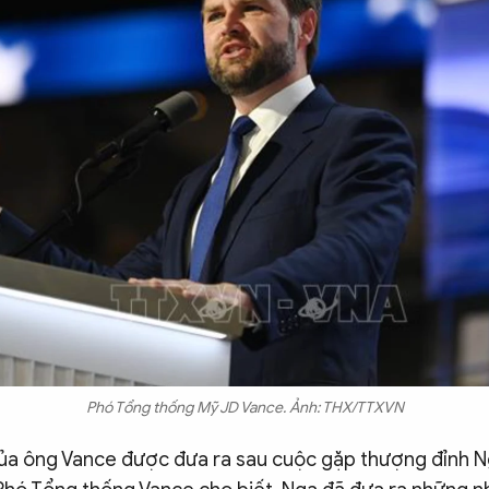
Phó Tổng thống Mỹ JD Vance. Ảnh: THX/TTXVN
ủa ông Vance được đưa ra sau cuộc gặp thượng đỉnh N