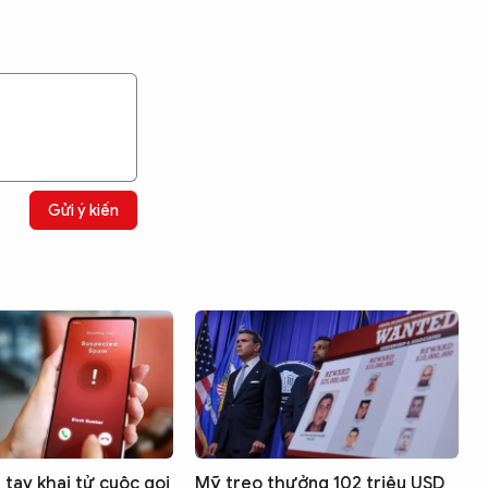
Gửi ý kiến
tay khai tử cuộc gọi
Mỹ treo thưởng 102 triệu USD