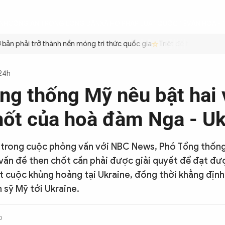
ÌNH
CÔNG AN TRONG LÒNG DÂN
XÃ HỘI
PHÁP LUẬT
QUỐC TẾ
VĂN HÓA - 
ản phải trở thành nền móng tri thức quốc gia
Triệt để tiết kiệm xă
 24h
ng thống Mỹ nêu bật hai 
hốt của hoà đàm Nga - Uk
 trong cuộc phỏng vấn với NBC News, Phó Tổng thốn
 vấn đề then chốt cần phải được giải quyết để đạt đ
 cuộc khủng hoảng tại Ukraine, đồng thời khẳng địn
 sỹ Mỹ tới Ukraine.
0