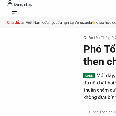
Đăng nhập
THỜI SỰ
CHỐNG DIỄN BIẾN HÒA B
VI
ền
Chủ đề:
Công an Việt Nam cứu hộ, cứu nạn tại Venezuela
Khoa học cơ b
THỜI SỰ
Quốc tế
Thế giới
Phó Tổ
CHỐNG DIỄN BIẾN HÒA BÌNH
then c
CÔNG AN TRONG LÒNG DÂN
Mới đây,
đã nêu bật hai
XÃ HỘI
thuận chấm dứt
không đưa binh
PHÁP LUẬT
24/08/2025 23:1