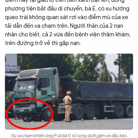
điểm này tại giao lộ trên đèn xanh bật lên, dòng
phương tiện bắt đầu di chuyển, bà E. có xu hướng
quẹo trái không quan sát rơi vào điểm mù của xe
tải dẫn đến va chạm trên. Người thân của 2 nạn
nhân cho biết, cả 2 vừa đến bệnh viện thăm khám,
trên đường trở về thì gặp nạn.
Vụ va chạm khiến ông P và bà V. tử vong dưới gầm xe đầu kéo.