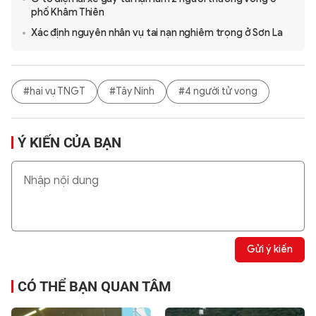
phố Khâm Thiên
Xác định nguyên nhân vụ tai nạn nghiêm trọng ở Sơn La
#hai vụ TNGT
#Tây Ninh
#4 người tử vong
Ý KIẾN CỦA BẠN
Gửi ý kiến
CÓ THỂ BẠN QUAN TÂM