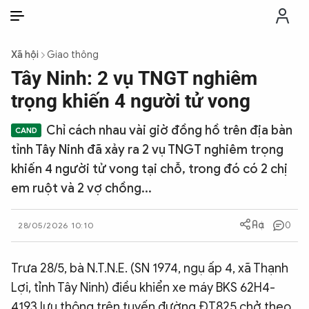
VI
VI
EN
Xã hội
Giao thông
THỜI SỰ
Tây Ninh: 2 vụ TNGT nghiêm
trọng khiến 4 người tử vong
CHỐNG DIỄN BIẾN HÒA BÌNH
Chỉ cách nhau vài giờ đồng hồ trên địa bàn
tỉnh Tây Ninh đã xảy ra 2 vụ TNGT nghiêm trọng
CÔNG AN TRONG LÒNG DÂN
khiến 4 người tử vong tại chỗ, trong đó có 2 chị
em ruột và 2 vợ chồng...
XÃ HỘI
0
28/05/2026 10:10
PHÁP LUẬT
Trưa 28/5, bà N.T.N.E. (SN 1974, ngụ ấp 4, xã Thạnh
CÔNG NGHỆ
Lợi, tỉnh Tây Ninh) điều khiển xe máy BKS 62H4-
4193 lưu thông trên tuyến đường ĐT825 chở theo