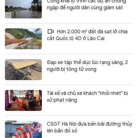
Công khai lộ trình các dự án chống
ngập để người dân cùng giám sát
Hơn 2.000 m³ đất đá sạt lở chia
cắt Quốc lộ 4D ở Lào Cai
Đạp xe tập thể dục lúc rạng sáng, 2
người bị tông tử vong
Tài xế và chủ xe khách "nhồi nhét" bị
xử phạt nặng
CSGT Hà Nội đưa bến bãi đường thủy
lên bản đồ số