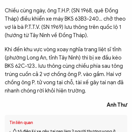
Chiều cùng ngày, ông T.H.P. (SN 1968, quê Đồng
Tháp) điều khiển xe máy BKS 63B3-240... chở theo
vợ là bà P.T.T.V. (SN 1969) lưu thông trên quốc lộ 1
(hướng từ Tây Ninh về Đồng Tháp).
Khi đến khu vực vòng xoay nghĩa trang liệt sĩ tỉnh
(phường Long An, tỉnh Tây Ninh) thì bị xe đầu kéo
BKS 62C-123.. lưu thông cùng chiều phía sau tông
trúng cuốn cả 2 vợ chồng ông P. vào gầm. Hai vợ
chồng ông P. tử vong tại chỗ, tài xế gây tai nạn đã
nhanh chóng rời khỏi hiện trường.
Anh Thư
Tin liên quan
Ô tô điện lùi xe gây tai nạn làm 2 người thương vong ở