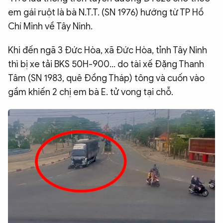
em gái ruột là bà N.T.T. (SN 1976) hướng từ TP Hồ
QUỐC TẾ
Chí Minh về Tây Ninh.
VĂN HÓA - THỂ THAO
Khi đến ngã 3 Đức Hòa, xã Đức Hòa, tỉnh Tây Ninh
thì bị xe tải BKS 50H-900... do tài xế Đặng Thanh
BẠN ĐỌC & CAND
Tâm (SN 1983, quê Đồng Tháp) tông và cuốn vào
gầm khiến 2 chị em bà E. tử vong tại chỗ.
ĐA PHƯƠNG TIỆN
eMagazine
Podcast
Video
Ảnh
Infographic
Chuyên trang
An ninh thế giới
Văn nghệ Công an
Chuyên đề