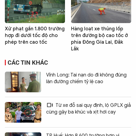
Xử phạt gần 1.800 trường
Hàng loạt xe thủng lốp
hợp đi dưới tốc độ cho
trên đường bộ cao tốc ở
phép trên cao tốc
phía Đông Gia Lai, Đắk
Lắk
CÁC TIN KHÁC
Vĩnh Long: Tai nạn do đi không đúng
làn đường chiếm tỷ lệ cao
Từ xe đỗ sai quy định, lộ GPLX giả
cùng gậy ba khúc và xịt hơi cay
TP Huế: Hơn 8.600 trường hợp vi