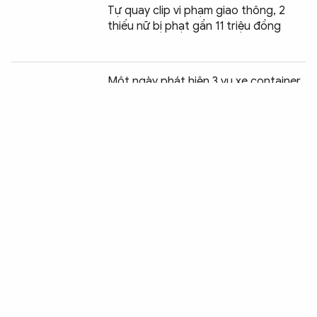
Tự quay clip vi phạm giao thông, 2
thiếu nữ bị phạt gần 11 triệu đồng
Chia sẻ:
0
Một ngày phát hiện 3 vụ xe container
"đội" khung hạn chế chiều cao
Xử lý tài xế đầu kéo gây ùn tắc giao
thông trên quốc lộ 29
Xe ben tông sập cửa hàng mắt kính, 4
người trong gia đình bị thương
Xe khách mất lái lật nghiêng trên đèo
Khánh Lê