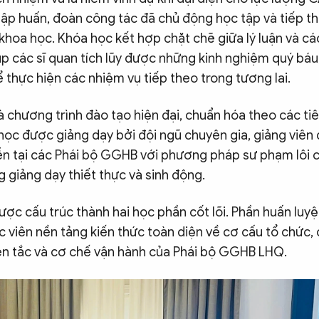
tập huấn, đoàn công tác đã chủ động học tập và tiếp th
hoa học. Khóa học kết hợp chặt chẽ giữa lý luận và cá
úp các sĩ quan tích lũy được những kinh nghiệm quý báu
 thực hiện các nhiệm vụ tiếp theo trong tương lai.
à chương trình đào tạo hiện đại, chuẩn hóa theo các ti
ọc được giảng dạy bởi đội ngũ chuyên gia, giảng viên 
ễn tại các Phái bộ GGHB với phương pháp sư phạm lôi 
 giảng dạy thiết thực và sinh động.
ợc cấu trúc thành hai học phần cốt lõi. Phần huấn luyện
c viên nền tảng kiến thức toàn diện về cơ cấu tổ chức, 
n tắc và cơ chế vận hành của Phái bộ GGHB LHQ.