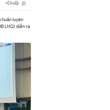
á huấn luyện
HB LHQ) diễn ra