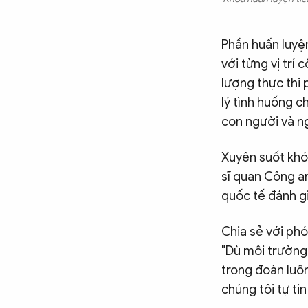
Phần huấn luyệ
với từng vị trí 
lượng thực thi 
lý tình huống 
con người và ng
Xuyên suốt khóa
sĩ quan Công a
quốc tế đánh g
Chia sẻ với phó
"Dù môi trường 
trong đoàn luô
chúng tôi tự tin