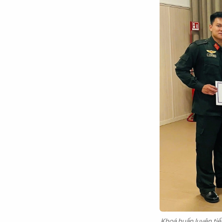
Khoá huấn luyện tiền