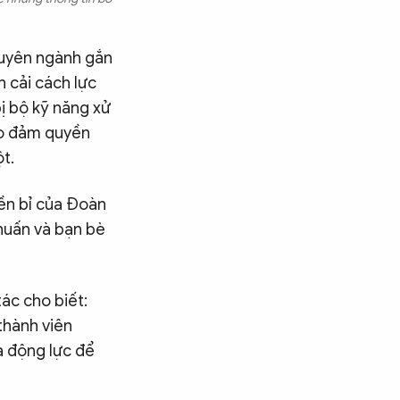
huyên ngành gắn
n cải cách lực
bị bộ kỹ năng xử
ảo đảm quyền
t.
bền bỉ của Đoàn
huấn và bạn bè
ác cho biết:
thành viên
à động lực để