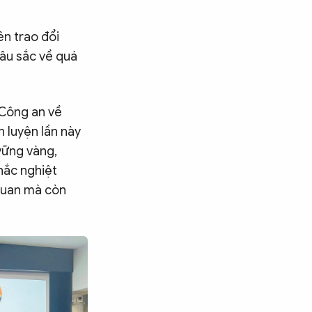
ên trao đổi
sâu sắc về quá
Công an về
 luyện lần này
vững vàng,
hắc nghiệt
 quan mà còn