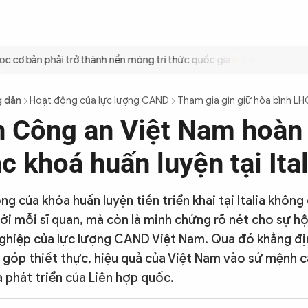
ÌNH
CÔNG AN TRONG LÒNG DÂN
XÃ HỘI
PHÁP LUẬT
QUỐC TẾ
VĂN HÓA - 
cơ bản phải trở thành nền móng tri thức quốc gia
Triệt để tiết kiệ
g dân
Hoạt động của lực lượng CAND
Tham gia gìn giữ hòa bình L
n Công an Việt Nam hoàn
c khoá huấn luyện tại Ital
g của khóa huấn luyện tiền triển khai tại Italia không 
ới mỗi sĩ quan, mà còn là minh chứng rõ nét cho sự hộ
ghiệp của lực lượng CAND Việt Nam. Qua đó khẳng đ
góp thiết thực, hiệu quả của Việt Nam vào sứ mệnh c
à phát triển của Liên hợp quốc.