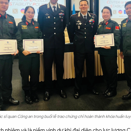
c sĩ quan Công an trong buổi lễ trao chứng chỉ hoàn thành khóa huấn luy
ch nhiệm và là niềm vinh dự khi đại diện cho lực lượng