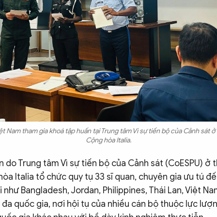
ệt Nam tham gia khoá tập huấn tại Trung tâm Vì sự tiến bộ của Cảnh sát ở
Cộng hòa Italia.
n do Trung tâm Vì sự tiến bộ của Cảnh sát (CoESPU) ở 
òa Italia tổ chức quy tụ 33 sĩ quan, chuyên gia ưu tú đ
i như Bangladesh, Jordan, Philippines, Thái Lan, Việt Na
đa quốc gia, nơi hội tụ của nhiều cán bộ thuộc lực lượ