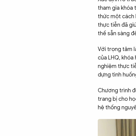
tham gia khóa 
thức một cách k
thực tiễn đã gi
thế sẵn sàng để
Với trọng tâm l
của LHQ, khóa h
nghiệm thực ti
dựng tình huống
Chương trình đư
trang bị cho họ
hệ thống nguyê