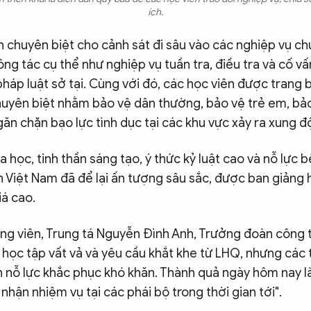
ích.
n chuyên biệt cho cảnh sát đi sâu vào các nghiệp vụ c
công tác cụ thể như nghiệp vụ tuần tra, điều tra và cố vấ
pháp luật sở tại. Cùng với đó, các học viên được trang 
chuyên biệt nhằm bảo vệ dân thường, bảo vệ trẻ em, b
ăn chặn bạo lực tình dục tại các khu vực xảy ra xung độ
 học, tinh thần sáng tạo, ý thức kỷ luật cao và nỗ lực 
n Việt Nam đã để lại ấn tượng sâu sắc, được ban giảng 
iá cao.
ng viên, Trung tá Nguyễn Đình Anh, Trưởng đoàn công t
học tập vất vả và yêu cầu khắt khe từ LHQ, nhưng các 
n nỗ lực khắc phục khó khăn. Thành quả ngày hôm nay l
 nhận nhiệm vụ tại các phái bộ trong thời gian tới".