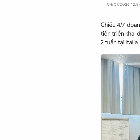
04/07/2026 12:5
CÔNG NGHỆ
Chiều 4/7, đoà
QUỐC TẾ
tiền triển khai
2 tuần tại Italia.
VĂN HÓA - THỂ THAO
BẠN ĐỌC & CAND
ĐA PHƯƠNG TIỆN
eMagazine
Podcast
Video
Ảnh
Infographic