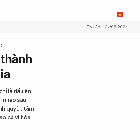
THỂ THAO
BẠN ĐỌC & CAND
VI
Thứ Sáu, 07/08/2026
m xăng dầu để đảm bảo an ninh năng lượng quốc gia
Thực hiện Nghị qu
HQ
 thành
ia
chỉ là dấu ấn
i nhập sâu
ịnh quyết tâm
ao cả vì hòa