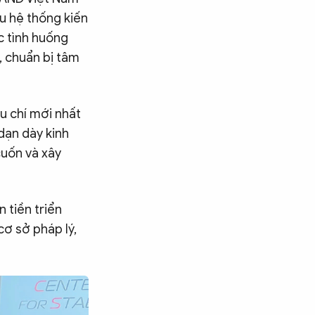
u hệ thống kiến
c tình huống
, chuẩn bị tâm
êu chí mới nhất
dạn dày kinh
cuốn và xây
 tiền triển
cơ sở pháp lý,