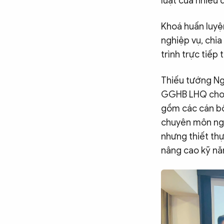
luật của nhiều 
Khoá huấn luyện
nghiệp vụ, chia
trình trực tiếp
Thiếu tướng Ng
GGHB LHQ cho b
gồm các cán bộ,
chuyên môn ngh
nhưng thiết thự
nâng cao kỹ nă