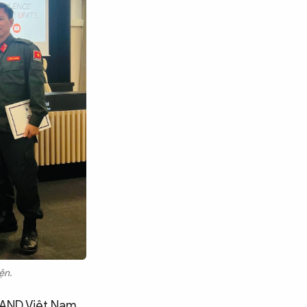
ện.
Tìm kiếm
 CAND Việt Nam