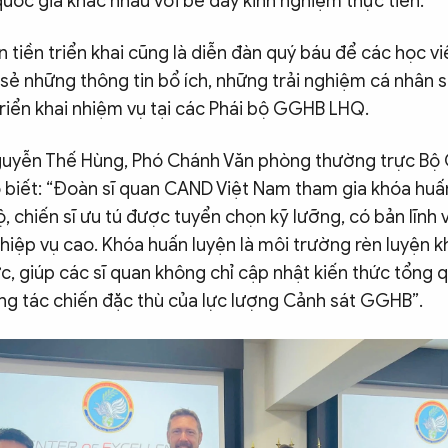
quốc gia khác nhau với bề dày kinh nghiệm thực tiễn.
 tiền triển khai cũng là diễn đàn quý báu để các học vi
 sẻ những thông tin bổ ích, những trải nghiệm cá nhân 
 triển khai nhiệm vụ tại các Phái bộ GGHB LHQ.
uyễn Thế Hùng, Phó Chánh Văn phòng thường trực Bộ 
iết: “Đoàn sĩ quan CAND Việt Nam tham gia khóa huấn
 chiến sĩ ưu tú được tuyển chọn kỹ lưỡng, có bản lĩnh 
iệp vụ cao. Khóa huấn luyện là môi trường rèn luyện k
c, giúp các sĩ quan không chỉ cập nhật kiến thức tổng
ng tác chiến đặc thù của lực lượng Cảnh sát GGHB”.