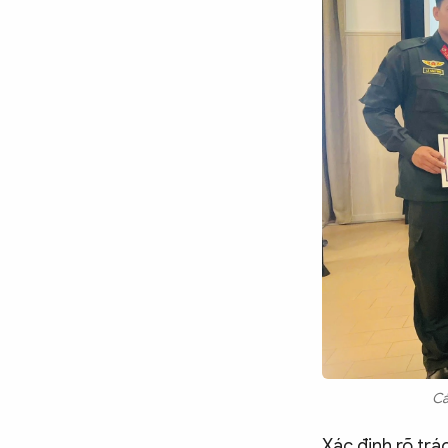
Cá
Xác định rõ trá