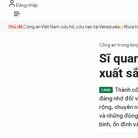
Đăng nhập
THỜI SỰ
CHỐNG DIỄN BIẾN HÒA B
VI
 quyền
Chủ đề:
Công an Việt Nam cứu hộ, cứu nạn tại Venezuela
Khoa học 
THỜI SỰ
Công an trong lòn
Sĩ qua
CHỐNG DIỄN BIẾN HÒA BÌNH
xuất sắ
CÔNG AN TRONG LÒNG DÂN
Thành côn
đáng nhớ đối v
XÃ HỘI
rộng, chuyên n
và những đóng 
bình, ổn định v
PHÁP LUẬT