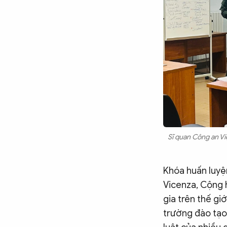
Chuyên trang
An ninh thế giới
Văn nghệ Công an
Chuyên đề
Sĩ quan Công an Vi
Khóa huấn luyệ
Vicenza, Cộng h
gia trên thế giớ
trường đào tạo 