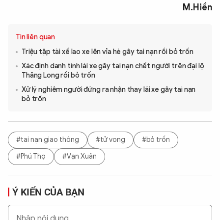
M.Hiền
Tin liên quan
Triệu tập tài xế lao xe lên vỉa hè gây tai nạn rồi bỏ trốn
Xác định danh tính lái xe gây tai nạn chết người trên đại lộ
Thăng Long rồi bỏ trốn
Xử lý nghiêm người đứng ra nhận thay lái xe gây tai nạn
bỏ trốn
#tai nạn giao thông
#tử vong
#bỏ trốn
#Phú Thọ
#Vạn Xuân
Ý KIẾN CỦA BẠN