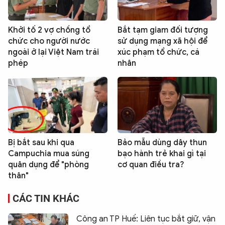
Khởi tố 2 vợ chồng tổ
Bắt tạm giam đối tượng
chức cho người nước
sử dụng mạng xã hội để
ngoài ở lại Việt Nam trái
xúc phạm tổ chức, cá
phép
nhân
Bị bắt sau khi qua
Bảo mẫu dùng dây thun
Campuchia mua súng
bạo hành trẻ khai gì tại
quân dụng để "phòng
cơ quan điều tra?
thân"
CÁC TIN KHÁC
Công an TP Huế: Liên tục bắt giữ, vận