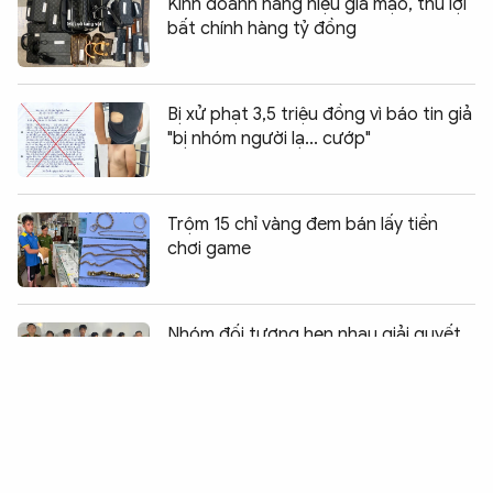
Kinh doanh hàng hiệu giả mạo, thu lợi
bất chính hàng tỷ đồng
Bị xử phạt 3,5 triệu đồng vì báo tin giả
"bị nhóm người lạ... cướp"
Trộm 15 chỉ vàng đem bán lấy tiền
chơi game
Chia sẻ:
0
Nhóm đối tượng hẹn nhau giải quyết
mâu thuẫn bằng dao và súng
Băng cướp “nhí” thực hiện loạt vụ “ăn
bay” lấy tiền chơi game