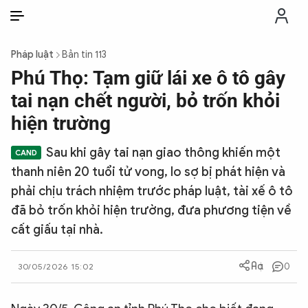
VI
VI
EN
Pháp luật
Bản tin 113
THỜI SỰ
Phú Thọ: Tạm giữ lái xe ô tô gây
tai nạn chết người, bỏ trốn khỏi
CHỐNG DIỄN BIẾN HÒA BÌNH
hiện trường
Sau khi gây tai nạn giao thông khiến một
CÔNG AN TRONG LÒNG DÂN
thanh niên 20 tuổi tử vong, lo sợ bị phát hiện và
phải chịu trách nhiệm trước pháp luật, tài xế ô tô
XÃ HỘI
đã bỏ trốn khỏi hiện trường, đưa phương tiện về
cất giấu tại nhà.
PHÁP LUẬT
0
30/05/2026 15:02
CÔNG NGHỆ