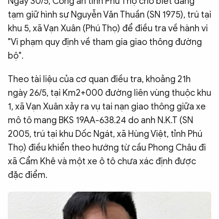
Ngày 30/5, Công an tỉnh Phú Thọ cho biết đang
QUỐC TẾ
tạm giữ hình sự Nguyễn Văn Thuần (SN 1975), trú tại
khu 5, xã Vạn Xuân (Phú Thọ) để điều tra về hành vi
"Vi phạm quy định về tham gia giao thông đường
VĂN HÓA - THỂ THAO
bộ".
BẠN ĐỌC & CAND
Theo tài liệu của cơ quan điều tra, khoảng 21h
ngày 26/5, tại Km2+000 đường liên vùng thuộc khu
ĐA PHƯƠNG TIỆN
1, xã Vạn Xuân xảy ra vụ tai nạn giao thông giữa xe
mô tô mang BKS 19AA-638.24 do anh N.K.T (SN
eMagazine
Podcast
2005, trú tại khu Dốc Ngát, xã Hùng Việt, tỉnh Phú
Video
Ảnh
Thọ) điều khiển theo hướng từ cầu Phong Châu đi
Infographic
xã Cẩm Khê và một xe ô tô chưa xác định được
đặc điểm.
Chuyên trang
An ninh thế giới
Văn nghệ Công an
Chuyên đề