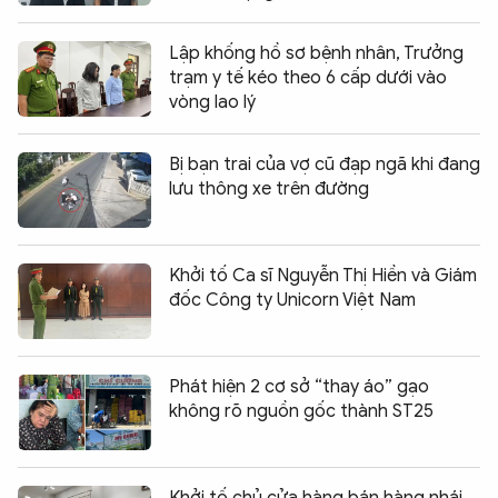
Lập khống hồ sơ bệnh nhân, Trưởng
trạm y tế kéo theo 6 cấp dưới vào
vòng lao lý
Bị bạn trai của vợ cũ đạp ngã khi đang
lưu thông xe trên đường
Khởi tố Ca sĩ Nguyễn Thị Hiền và Giám
đốc Công ty Unicorn Việt Nam
Phát hiện 2 cơ sở “thay áo” gạo
không rõ nguồn gốc thành ST25
Khởi tố chủ cửa hàng bán hàng nhái