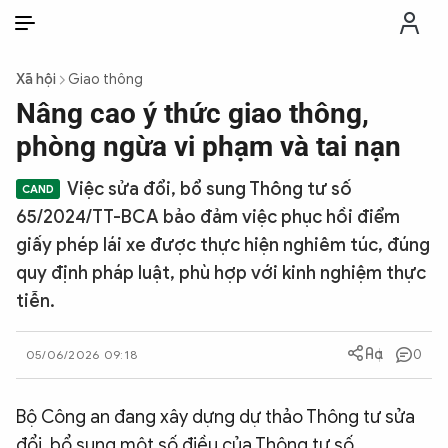
VI
VI
EN
Xã hội
Giao thông
THỜI SỰ
Nâng cao ý thức giao thông,
phòng ngừa vi phạm và tai nạn
CHỐNG DIỄN BIẾN HÒA BÌNH
Việc sửa đổi, bổ sung Thông tư số
65/2024/TT-BCA bảo đảm việc phục hồi điểm
CÔNG AN TRONG LÒNG DÂN
giấy phép lái xe được thực hiện nghiêm túc, đúng
quy định pháp luật, phù hợp với kinh nghiệm thực
XÃ HỘI
tiễn.
PHÁP LUẬT
0
05/06/2026 09:18
CÔNG NGHỆ
Bộ Công an đang xây dựng dự thảo Thông tư sửa
đổi, bổ sung một số điều của Thông tư số