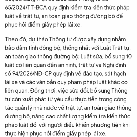
65/2024/TT-BCA quy định kiểm tra kiến thức pháp
QUỐC TẾ
luật về trật tự, an toàn giao thông đường bộ để
phục hồi điểm giấy phép lái xe.
VĂN HÓA - THỂ THAO
Theo đó, dự thảo Thông tư được xây dựng nhằm
BẠN ĐỌC & CAND
bảo đảm tính đồng bộ, thống nhất với Luật Trật tự,
an toàn giao thông đường bộ; Luật sửa, bổ sung 10
luật có liên quan đến an ninh, trật tự và Nghị định
ĐA PHƯƠNG TIỆN
số 94/2026/NĐ-CP quy định về đào tạo, sát hạch
eMagazine
Podcast
lái xe và các văn bản quy phạm pháp luật khác có
Video
Ảnh
liên quan. Đồng thời, việc sửa đổi, bổ sung Thông
tư còn xuất phát từ yêu cầu thực tiễn trong công
Infographic
tác quản lý nhà nước về trật tự, an toàn giao thông
Chuyên trang
An ninh thế giới
Văn nghệ Công an
đường bộ, nâng cao chất lượng kiểm tra kiến thức
Chuyên đề
pháp luật đối với người điều khiển phương tiện khi
thực hiện phục hồi điểm giấy phép lái xe.