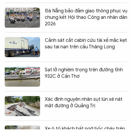
Đà Nẵng bảo đảm giao thông phục vụ
chung kết Hội thao Công an nhân dân
2026
Cảnh sát cắt cabin cứu tài xế mắc kẹt
sau tai nạn trên cầu Thăng Long
Sạt lở nghiêm trọng trên đường tỉnh
932C ở Cần Thơ
Xác định nguyên nhân sụt lún xé nát
mặt đường ở Quảng Trị
Chia sẻ:
0
Xe ô tô khách bất ngờ bốc cháy trên