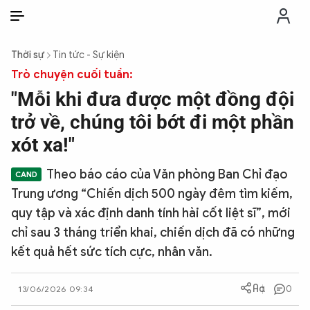
VI
VI
EN
Thời sự
Tin tức - Sự kiện
THỜI SỰ
Trò chuyện cuối tuần:
"Mỗi khi đưa được một đồng đội
CHỐNG DIỄN BIẾN HÒA BÌNH
trở về, chúng tôi bớt đi một phần
xót xa!"
CÔNG AN TRONG LÒNG DÂN
Theo báo cáo của Văn phòng Ban Chỉ đạo
Trung ương “Chiến dịch 500 ngày đêm tìm kiếm,
XÃ HỘI
quy tập và xác định danh tính hài cốt liệt sĩ”, mới
chỉ sau 3 tháng triển khai, chiến dịch đã có những
PHÁP LUẬT
kết quả hết sức tích cực, nhân văn.
CÔNG NGHỆ
0
13/06/2026 09:34