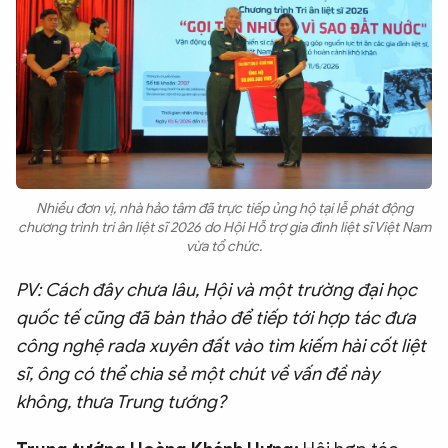
Nhiều đơn vị, nhà hảo tâm đã trực tiếp ủng hộ tại lễ phát động
chương trình tri ân liệt sĩ 2026 do Hội Hỗ trợ gia đình liệt sĩ Việt Nam
vừa tổ chức.
PV: Cách đây chưa lâu, Hội và một trường đại học
quốc tế cũng đã bàn thảo để tiếp tới hợp tác đưa
công nghệ rada xuyên đất vào tìm kiếm hài cốt liệt
sĩ, ông có thể chia sẻ một chút về vấn đề này
không, thưa Trung tướng?