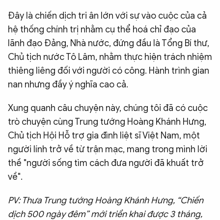
QUỐC TẾ
Đây là chiến dịch tri ân lớn với sự vào cuộc của cả
hệ thống chính trị nhằm cụ thể hoá chỉ đạo của
lãnh đạo Đảng, Nhà nước, đứng đầu là Tổng Bí thư,
VĂN HÓA - THỂ THAO
Chủ tịch nước Tô Lâm, nhằm thực hiện trách nhiệm
thiêng liêng đối với người có công. Hành trình gian
BẠN ĐỌC & CAND
nan nhưng đầy ý nghĩa cao cả.
ĐA PHƯƠNG TIỆN
Xung quanh câu chuyện này, chúng tôi đã có cuộc
eMagazine
Podcast
trò chuyện cùng Trung tướng Hoàng Khánh Hưng,
Chủ tịch Hội Hỗ trợ gia đình liệt sĩ Việt Nam, một
Video
Ảnh
người lính trở về từ trận mạc, mang trong mình lời
Infographic
thề "người sống tìm cách đưa người đã khuất trở
về".
Chuyên trang
An ninh thế giới
Văn nghệ Công an
Chuyên đề
PV: Thưa Trung tướng Hoàng Khánh Hưng, “Chiến
dịch 500 ngày đêm” mới triển khai được 3 tháng,