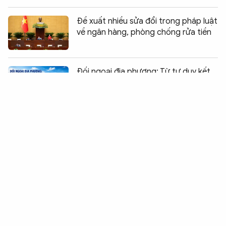
Đề xuất nhiều sửa đổi trong pháp luật
về ngân hàng, phòng chống rửa tiền
Chia sẻ:
0
Đối ngoại địa phương: Từ tư duy kết
nối đến kiến tạo giá trị
Tổng Bí thư, Chủ tịch nước: Cùng xây
dựng Cộng đồng ASEAN đoàn kết,
vững mạnh
Bảo vệ người dám nghĩ, dám làm, đổi
mới sáng tạo nhưng không để lợi
dụng chính sách
Thống nhất trình Quốc hội xem xét