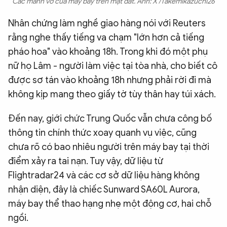
Các mảnh vỡ của máy bay trên mặt đất. Ảnh: X /Takemikazuchi26
Nhân chứng làm nghề giao hàng nói với Reuters
rằng nghe thấy tiếng va chạm "lớn hơn cả tiếng
pháo hoa" vào khoảng 18h. Trong khi đó một phụ
nữ họ Lâm - người làm việc tại tòa nhà, cho biết cô
được sơ tán vào khoảng 18h nhưng phải rời đi mà
không kịp mang theo giấy tờ tùy thân hay túi xách.
Đến nay, giới chức Trung Quốc vẫn chưa công bố
thông tin chính thức xoay quanh vụ việc, cũng
chưa rõ có bao nhiêu người trên máy bay tại thời
điểm xảy ra tai nạn. Tuy vậy, dữ liệu từ
Flightradar24 và các cơ sở dữ liệu hàng không
nhận diện, đây là chiếc Sunward SA60L Aurora,
máy bay thể thao hạng nhẹ một động cơ, hai chỗ
ngồi.