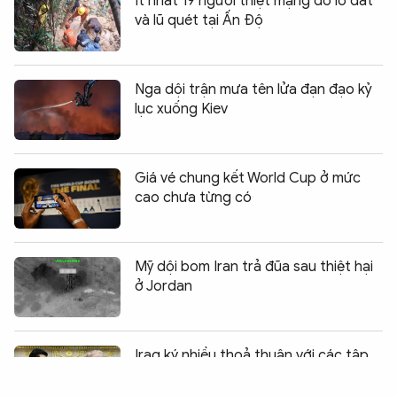
Ít nhất 19 người thiệt mạng do lở đất
và lũ quét tại Ấn Độ
Nga dội trận mưa tên lửa đạn đạo kỷ
lục xuống Kiev
Giá vé chung kết World Cup ở mức
cao chưa từng có
Mỹ dội bom Iran trả đũa sau thiệt hại
ở Jordan
Chia sẻ:
0
Iraq ký nhiều thoả thuận với các tập
đoàn dầu khí phương Tây