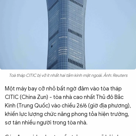
QUỐC TẾ
VĂN HÓA - THỂ THAO
BẠN ĐỌC & CAND
ĐA PHƯƠNG TIỆN
eMagazine
Podcast
Toà tháp CITIC bị vỡ ít nhất hai tấm kính mặt ngoài. Ảnh: Reuters
Video
Ảnh
Một máy bay cỡ nhỏ bất ngờ đâm vào tòa tháp
CITIC (China Zun) - tòa nhà cao nhất Thủ đô Bắc
Infographic
Kinh (Trung Quốc) vào chiều 26/6 (giờ địa phương),
Chuyên trang
An ninh thế giới
Văn nghệ Công an
khiến lực lượng chức năng phong tỏa hiện trường,
Chuyên đề
sơ tán nhiều người trong tòa nhà.