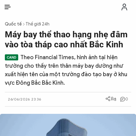
VI
VI
EN
Quốc tế
Thế giới 24h
THỜI SỰ
Máy bay thể thao hạng nhẹ đâm
vào tòa tháp cao nhất Bắc Kinh
CHỐNG DIỄN BIẾN HÒA BÌNH
Theo Financial Times, hình ảnh tại hiện
trường cho thấy trên thân máy bay dường như
CÔNG AN TRONG LÒNG DÂN
xuất hiện tên của một trường đào tạo bay ở khu
vực Đông Bắc Bắc Kinh.
XÃ HỘI
0
26/06/2026 23:36
PHÁP LUẬT
CÔNG NGHỆ