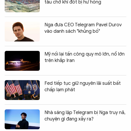
tàu chở khí đốt bị hư hỏng
Nga đưa CEO Telegram Pavel Durov
vào danh sách "khủng bố"
Mỹ nối lại tấn công quy mô lớn, nổ lớn
trên khắp Iran
Fed tiếp tục giữ nguyên lãi suất bất
chấp lạm phát
Nhà sáng lập Telegram bị Nga truy nã,
chuyện gì đang xảy ra?