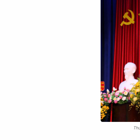
Chuyên trang
An ninh thế giới
Văn nghệ Công an
Chuyên đề
Thứ