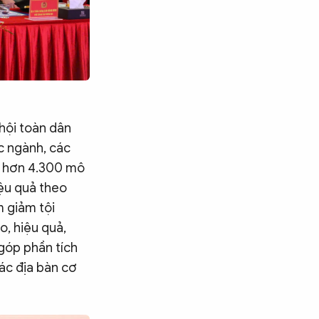
 hội toàn dân
c ngành, các
ó hơn 4.300 mô
ệu quả theo
m giảm tội
o, hiệu quả,
 góp phần tích
ác địa bàn cơ