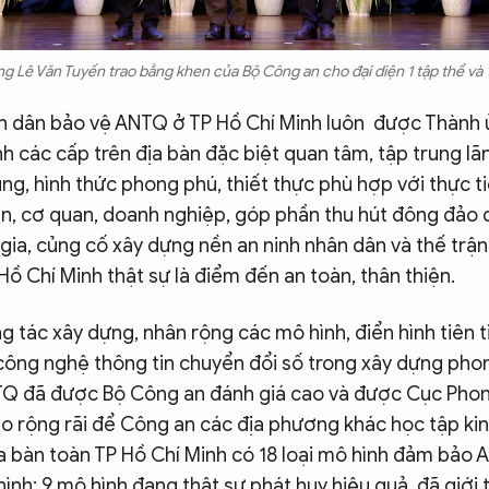
g Lê Văn Tuyến trao bằng khen của Bộ Công an cho đại diện 1 tập thể và 
n dân bảo vệ ANTQ ở TP Hồ Chí Minh luôn được Thành 
 các cấp trên địa bàn đặc biệt quan tâm, tập trung lã
ung, hình thức phong phú, thiết thực phù hợp với thực ti
àn, cơ quan, doanh nghiệp, góp phần thu hút đông đảo
gia, củng cố xây dựng nền an ninh nhân dân và thế trậ
Hồ Chí Minh thật sự là điểm đến an toàn, thân thiện.
g tác xây dựng, nhân rộng các mô hình, điển hình tiên ti
công nghệ thông tin chuyển đổi số trong xây dựng pho
Q đã được Bộ Công an đánh giá cao và được Cục Phon
 rộng rãi để Công an các địa phương khác học tập kin
a bàn toàn TP Hồ Chí Minh có 18 loại mô hình đảm bảo 
ình; 9 mô hình đang thật sự phát huy hiệu quả, đã giới