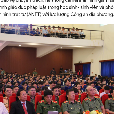
 bảo vệ chuyên trách, hệ thống camera an ninh giám sá
nh giáo dục pháp luật trong học sinh- sinh viên và phố
 ninh trật tự (ANTT) với lực lượng Công an địa phương.