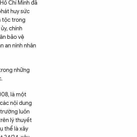
 Hồ Chí Minh đã
phát huy sức
 tộc trong
 ủy, chính
dân bảo vệ
ận an ninh nhân
 trong những
.
08, là một
 các nội dung
 trường luôn
rên lý thuyết
ụ thể là xây