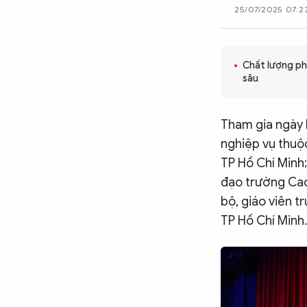
25/07/2025 07:2
CÔNG NGHỆ
Chất lượng ph
QUỐC TẾ
sâu
VĂN HÓA - THỂ THAO
Tham gia ngày 
nghiệp vụ thuộ
TP Hồ Chí Minh;
BẠN ĐỌC & CAND
đạo trường Cao
bộ, giáo viên 
ĐA PHƯƠNG TIỆN
TP Hồ Chí Minh.
eMagazine
Podcast
Video
Ảnh
Infographic