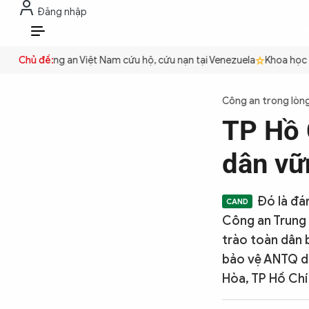
Đăng nhập
THỜI SỰ
CHỐNG DIỄN BIẾN HÒA B
VI
yền
Chủ đề:
Công an Việt Nam cứu hộ, cứu nạn tại Venezuela
Khoa học cơ 
THỜI SỰ
Công an trong lòn
TP Hồ 
CHỐNG DIỄN BIẾN HÒA BÌNH
dân vữ
CÔNG AN TRONG LÒNG DÂN
Đó là đá
Công an Trung
XÃ HỘI
trào toàn dân 
bảo vệ ANTQ d
Hòa, TP Hồ Chí
PHÁP LUẬT