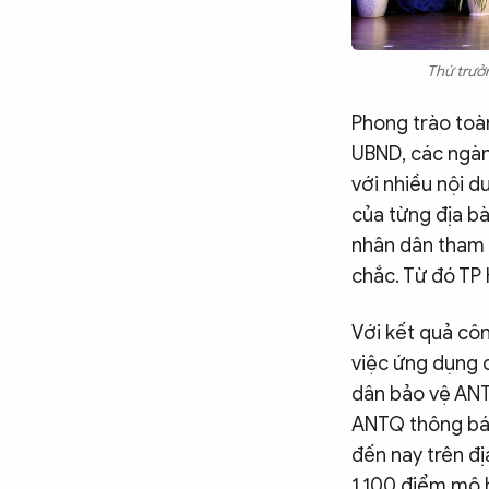
Thứ trưởn
Phong trào toà
UBND, các ngành
với nhiều nội d
của từng địa b
nhân dân tham 
chắc. Từ đó TP 
Với kết quả côn
việc ứng dụng 
dân bảo vệ ANT
ANTQ thông báo
đến nay trên đị
1.100 điểm mô h