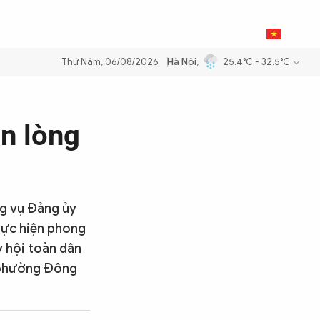
0
THỂ THAO
BẠN ĐỌC & CAND
VI
Thứ Năm, 06/08/2026
Hà Nội
,
25.4°C - 32.5°C
ăng dầu để đảm bảo an ninh năng lượng quốc gia
Thực hiện Nghị quyế
ận lòng
ng vụ Đảng ủy
hực hiện phong
 hội toàn dân
(phường Đông