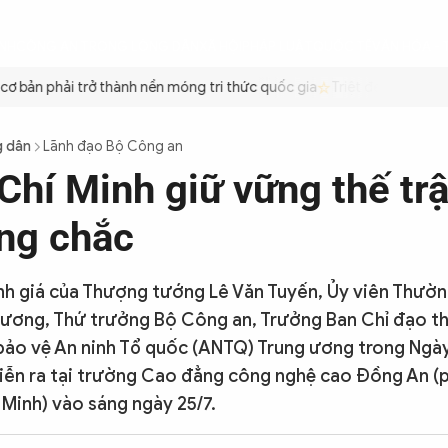
ÌNH
CÔNG AN TRONG LÒNG DÂN
XÃ HỘI
PHÁP LUẬT
QUỐC TẾ
VĂN HÓA - 
bản phải trở thành nền móng tri thức quốc gia
Triệt để tiết kiệm x
g dân
Lãnh đạo Bộ Công an
Chí Minh giữ vững thế tr
ng chắc
nh giá của Thượng tướng Lê Văn Tuyến, Ủy viên Thườ
 ương, Thứ trưởng Bộ Công an, Trưởng Ban Chỉ đạo t
bảo vệ An ninh Tổ quốc (ANTQ) Trung ương trong Ngày
iễn ra tại trường Cao đẳng công nghệ cao Đồng An 
 Minh) vào sáng ngày 25/7.