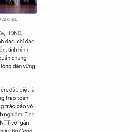
1 cá nhân.
ủy, HĐND,
nh đạo, chỉ đạo
ễn, tình hình
 quần chúng
n lòng dân vững
ến, đặc biệt là
ng trào toàn
g trào bảo vệ
h nghiệm. Tính
ANTT với gần
 thiệu Bộ Công