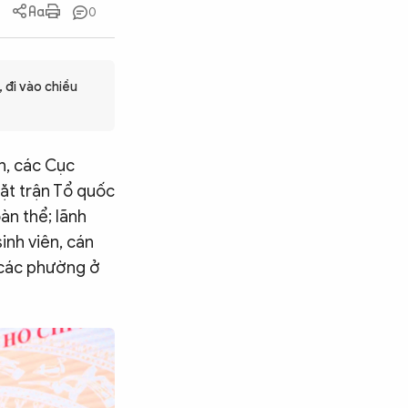
0
 đi vào chiều
n, các Cục
ặt trận Tổ quốc
àn thể; lãnh
inh viên, cán
 các phường ở