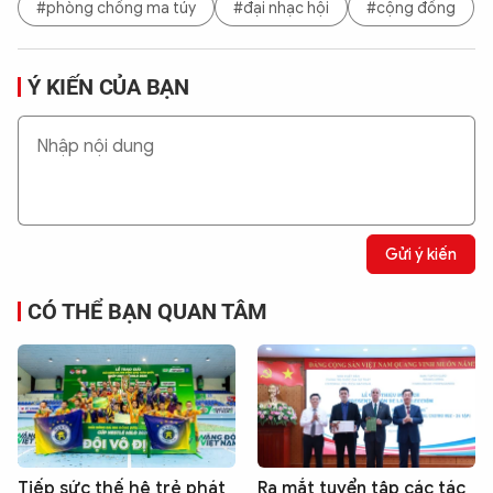
#phòng chống ma túy
#đại nhạc hội
#cộng đồng
Ý KIẾN CỦA BẠN
Gửi ý kiến
CÓ THỂ BẠN QUAN TÂM
Tiếp sức thế hệ trẻ phát
Ra mắt tuyển tập các tác