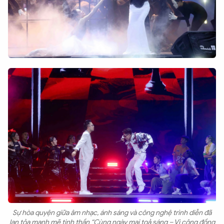
Sự hòa quyện giữa âm nhạc, ánh sáng và công nghệ trình diễn đã
lan tỏa mạnh mẽ tinh thần “Cùng ngày mai toả sáng – Vì cộng đồng