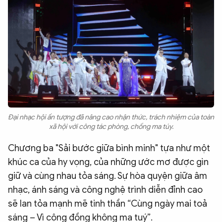
Đại nhạc hội ấn tượng đã nâng cao nhận thức, trách nhiệm của toàn
xã hội với công tác phòng, chống ma túy.
Chương ba "Sải bước giữa bình minh" tựa như một
khúc ca của hy vọng, của những ước mơ được gìn
giữ và cùng nhau tỏa sáng. Sự hòa quyện giữa âm
nhạc, ánh sáng và công nghệ trình diễn đỉnh cao
sẽ lan tỏa mạnh mẽ tinh thần “Cùng ngày mai toả
sáng – Vì cộng đồng không ma tuý”.