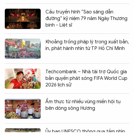
Cầu truyền hình “Sao sáng dẫn
đường” kỷ niệm 79 năm Ngày Thương
binh - Liệt sĩ
Khoảng trống pháp lý trong xuất bản,
in, phát hành nhìn từ TP Hồ Chí Minh
Techcombank – Nhà tài trợ Quốc gia
bản quyền phát sóng FIFA World Cup
2026 lịch sử
Ẩm thực từ nhiều vùng miền hội tụ
bên dòng sông Hương
Chia sẻ:
0
Ủy ban UNESCO thông qua tầm nhìn