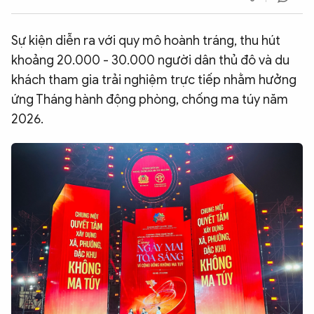
QUỐC TẾ
Sự kiện diễn ra với quy mô hoành tráng, thu hút
khoảng 20.000 - 30.000 người dân thủ đô và du
VĂN HÓA - THỂ THAO
khách tham gia trải nghiệm trực tiếp nhằm hưởng
ứng Tháng hành động phòng, chống ma túy năm
BẠN ĐỌC & CAND
2026.
ĐA PHƯƠNG TIỆN
eMagazine
Podcast
Video
Ảnh
Infographic
Chuyên trang
An ninh thế giới
Văn nghệ Công an
Chuyên đề