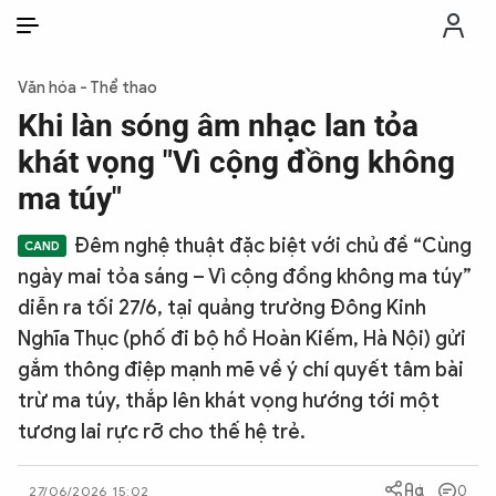
VI
VI
EN
Văn hóa - Thể thao
THỜI SỰ
Khi làn sóng âm nhạc lan tỏa
khát vọng "Vì cộng đồng không
CHỐNG DIỄN BIẾN HÒA BÌNH
ma túy"
Đêm nghệ thuật đặc biệt với chủ đề “Cùng
CÔNG AN TRONG LÒNG DÂN
ngày mai tỏa sáng – Vì cộng đồng không ma túy”
diễn ra tối 27/6, tại quảng trường Đông Kinh
XÃ HỘI
Nghĩa Thục (phố đi bộ hồ Hoàn Kiếm, Hà Nội) gửi
gắm thông điệp mạnh mẽ về ý chí quyết tâm bài
PHÁP LUẬT
trừ ma túy, thắp lên khát vọng hướng tới một
tương lai rực rỡ cho thế hệ trẻ.
CÔNG NGHỆ
0
27/06/2026 15:02