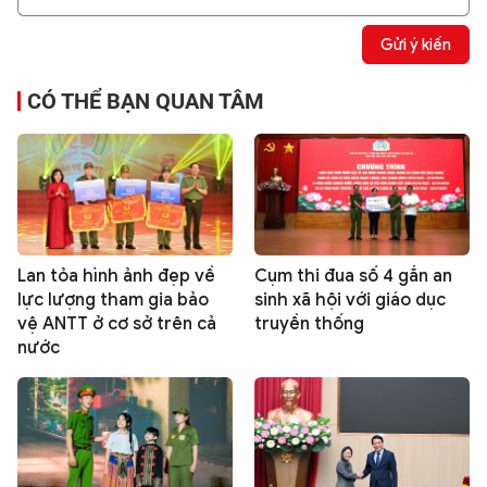
Gửi ý kiến
CÓ THỂ BẠN QUAN TÂM
Lan tỏa hình ảnh đẹp về
Cụm thi đua số 4 gắn an
lực lượng tham gia bảo
sinh xã hội với giáo dục
vệ ANTT ở cơ sở trên cả
truyền thống
nước