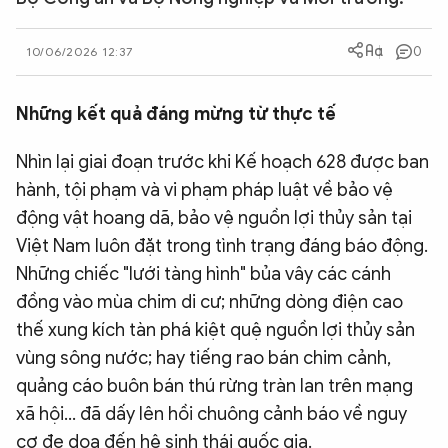
QUỐC TẾ
0
10/06/2026 12:37
VĂN HÓA - THỂ THAO
Những kết quả đáng mừng từ thực tế
BẠN ĐỌC & CAND
Nhìn lại giai đoạn trước khi Kế hoạch 628 được ban
hành, tội phạm và vi phạm pháp luật về bảo vệ
ĐA PHƯƠNG TIỆN
động vật hoang dã, bảo vệ nguồn lợi thủy sản tại
Việt Nam luôn đặt trong tình trạng đáng báo động.
eMagazine
Podcast
Những chiếc "lưới tàng hình" bủa vây các cánh
Video
Ảnh
đồng vào mùa chim di cư; những dòng điện cao
Infographic
thế xung kích tàn phá kiệt quệ nguồn lợi thủy sản
vùng sông nước; hay tiếng rao bán chim cảnh,
Chuyên trang
An ninh thế giới
Văn nghệ Công an
Chuyên đề
quảng cáo buôn bán thú rừng tràn lan trên mạng
xã hội... đã dấy lên hồi chuông cảnh báo về nguy
cơ đe dọa đến hệ sinh thái quốc gia.