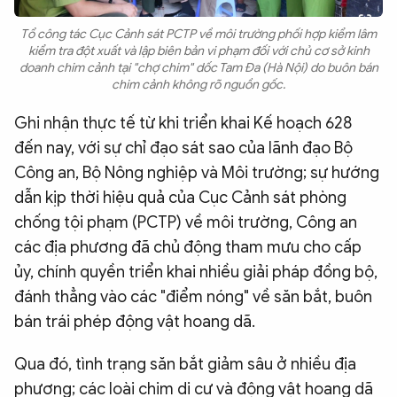
Tổ công tác Cục Cảnh sát PCTP về môi trường phối hợp kiểm lâm
kiểm tra đột xuất và lập biên bản vi phạm đối với chủ cơ sở kinh
doanh chim cảnh tại "chợ chim" dốc Tam Đa (Hà Nội) do buôn bán
chim cảnh không rõ nguồn gốc.
Ghi nhận thực tế từ khi triển khai Kế hoạch 628
đến nay, với sự chỉ đạo sát sao của lãnh đạo Bộ
Công an, Bộ Nông nghiệp và Môi trường; sự hướng
dẫn kịp thời hiệu quả của Cục Cảnh sát phòng
chống tội phạm (PCTP) về môi trường, Công an
các địa phương đã chủ động tham mưu cho cấp
ủy, chính quyền triển khai nhiều giải pháp đồng bộ,
đánh thẳng vào các "điểm nóng" về săn bắt, buôn
bán trái phép động vật hoang dã.
Qua đó, tình trạng săn bắt giảm sâu ở nhiều địa
phương; các loài chim di cư và động vật hoang dã