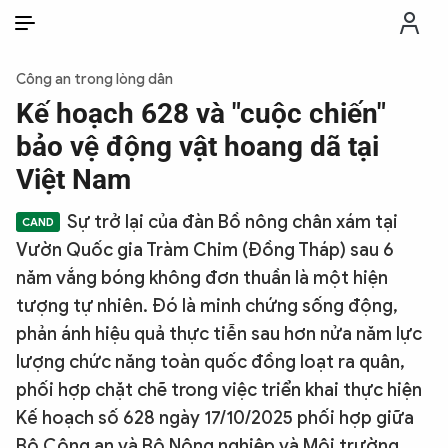
VI
VI
EN
Công an trong lòng dân
THỜI SỰ
Kế hoạch 628 và "cuộc chiến"
bảo vệ động vật hoang dã tại
CHỐNG DIỄN BIẾN HÒA BÌNH
Việt Nam
Sự trở lại của đàn Bồ nông chân xám tại
CÔNG AN TRONG LÒNG DÂN
Vườn Quốc gia Tràm Chim (Đồng Tháp) sau 6
năm vắng bóng không đơn thuần là một hiện
XÃ HỘI
tượng tự nhiên. Đó là minh chứng sống động,
phản ánh hiệu quả thực tiễn sau hơn nửa năm lực
PHÁP LUẬT
lượng chức năng toàn quốc đồng loạt ra quân,
phối hợp chặt chẽ trong việc triển khai thực hiện
CÔNG NGHỆ
Kế hoạch số 628 ngày 17/10/2025 phối hợp giữa
Bộ Công an và Bộ Nông nghiệp và Môi trường.