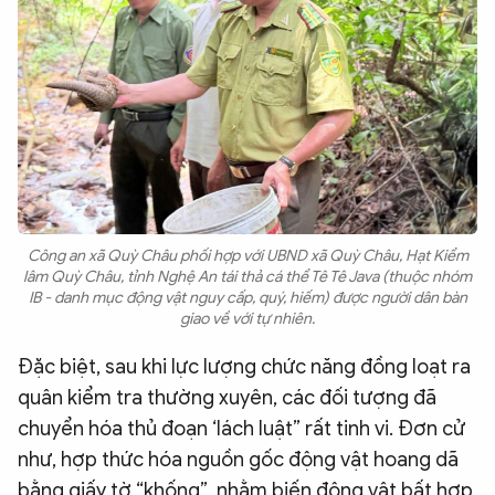
Công an xã Quỳ Châu phối hợp với UBND xã Quỳ Châu, Hạt Kiểm
lâm Quỳ Châu, tỉnh Nghệ An tái thả cá thể Tê Tê Java (thuộc nhóm
IB - danh mục động vật nguy cấp, quý, hiếm) được người dân bàn
giao về với tự nhiên.
Đặc biệt, sau khi lực lượng chức năng đồng loạt ra
quân kiểm tra thường xuyên, các đối tượng đã
chuyển hóa thủ đoạn ‘lách luật” rất tinh vi. Đơn cử
như, hợp thức hóa nguồn gốc động vật hoang dã
bằng giấy tờ “khống”, nhằm biến động vật bất hợp