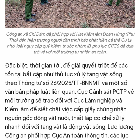
Công an xã Chí Đám đã phối hợp với Hạt Kiểm lâm Đoan Hùng (Phú
Thọ) đến hiện trường người dân trình báo phát hiện cá thể Cu Ly
nhỏ, loài nguy cấp quý hiếm, thuộc nhóm IB, phụ lục CITES để đưa
trở về với môi trường tự nhiên an toàn.
Đặc biệt, thời gian tới, để giải quyết triệt để các
tồn tại bất cập như thủ tục xử lý tang vật sống
theo Thông tư số 26/2025/TT-BNNMT và một số
văn bản pháp luật liên quan, Cục Cảnh sát PCTP về
môi trường sẽ trao đổi với Cục Lâm nghiệp và
Kiểm lâm để siết chặt việc cấp giấy chứng nhận
nguồn gốc động vật nuôi, thiết lập cơ chế xử lý
nhanh đối với tang vật là động vật sống. Lực lượng
Công an phối hợp Cục An toàn thông tin, các lực