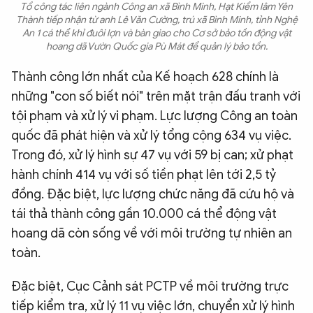
Tổ công tác liên ngành Công an xã Bình Minh, Hạt Kiểm lâm Yên
Thành tiếp nhận từ anh Lê Văn Cường, trú xã Bình Minh, tỉnh Nghệ
An 1 cá thể khỉ đuôi lợn và bàn giao cho Cơ sở bảo tồn động vật
hoang dã Vườn Quốc gia Pù Mát để quản lý bảo tồn.
Thành công lớn nhất của Kế hoạch 628 chính là
những "con số biết nói" trên mặt trận đấu tranh với
tội phạm và xử lý vi phạm. Lực lượng Công an toàn
quốc đã phát hiện và xử lý tổng cộng 634 vụ việc.
Trong đó, xử lý hình sự 47 vụ với 59 bị can; xử phạt
hành chính 414 vụ với số tiền phạt lên tới 2,5 tỷ
đồng. Đặc biệt, lực lượng chức năng đã cứu hộ và
tái thả thành công gần 10.000 cá thể động vật
hoang dã còn sống về với môi trường tự nhiên an
toàn.
Đặc biệt, Cục Cảnh sát PCTP về môi trường trực
tiếp kiểm tra, xử lý 11 vụ việc lớn, chuyển xử lý hình