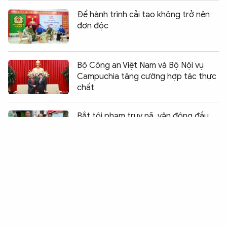
Để hành trình cải tạo không trở nên
đơn độc
Bộ Công an Việt Nam và Bộ Nội vụ
Campuchia tăng cường hợp tác thực
chất
Chia sẻ:
0
Bắt tội phạm truy nã, vận động đầu
thú - “mũi giáp công mềm”
Phong trào “Ba nhất” lan tỏa ở Công
an xã biên giới Lộc Thành
Vai trò của Công an cơ sở trong thu