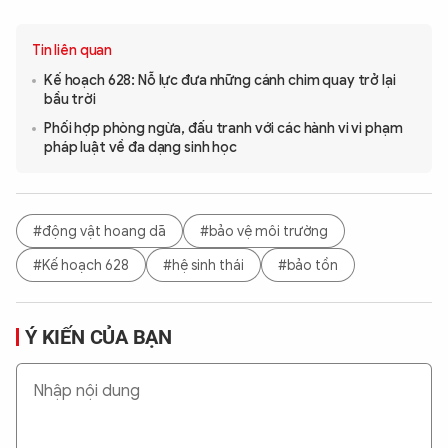
Tin liên quan
Kế hoạch 628: Nỗ lực đưa những cánh chim quay trở lại
bầu trời
Phối hợp phòng ngừa, đấu tranh với các hành vi vi phạm
pháp luật về đa dạng sinh học
#động vật hoang dã
#bảo vệ môi trường
#Kế hoạch 628
#hệ sinh thái
#bảo tồn
Ý KIẾN CỦA BẠN