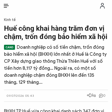
VI
VI
EN
Kinh tế
THỜI SỰ
Huế công khai hàng trăm đơn vị
chậm, trốn đóng bảo hiểm xã hội
CHỐNG DIỄN BIẾN HÒA BÌNH
Doanh nghiệp có số tiền chậm, trốn đóng
bảo hiểm xã hội (BHXH) lớn nhất ở Huế là Công ty
CÔNG AN TRONG LÒNG DÂN
CP Xây dựng giao thông Thừa Thiên Huế với số
tiền hơn 8,117 tỷ đồng… Ngoài ra, có một số
XÃ HỘI
doanh nghiệp chậm đóng BHXH lên đến 135
tháng, 129 tháng...
PHÁP LUẬT
0
01/07/2026 05:43
CÔNG NGHỆ
BHXH TP Huế vừa công khai danh sách 347 đơn vị