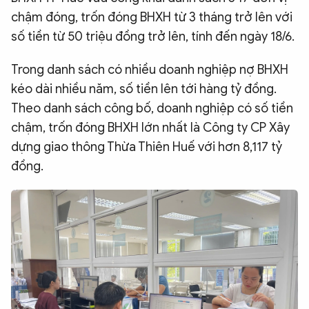
chậm đóng, trốn đóng BHXH từ 3 tháng trở lên với
QUỐC TẾ
số tiền từ 50 triệu đồng trở lên, tính đến ngày 18/6.
VĂN HÓA - THỂ THAO
Trong danh sách có nhiều doanh nghiệp nợ BHXH
kéo dài nhiều năm, số tiền lên tới hàng tỷ đồng.
BẠN ĐỌC & CAND
Theo danh sách công bố, doanh nghiệp có số tiền
chậm, trốn đóng BHXH lớn nhất là Công ty CP Xây
dựng giao thông Thừa Thiên Huế với hơn 8,117 tỷ
ĐA PHƯƠNG TIỆN
đồng.
eMagazine
Podcast
Video
Ảnh
Infographic
Chuyên trang
An ninh thế giới
Văn nghệ Công an
Chuyên đề