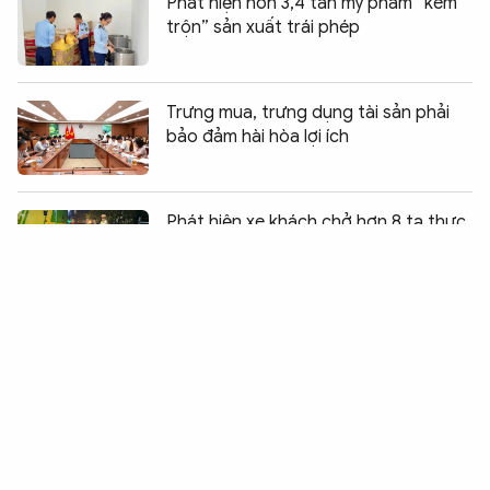
Phát hiện hơn 3,4 tấn mỹ phẩm “kem
trộn” sản xuất trái phép
Trưng mua, trưng dụng tài sản phải
bảo đảm hài hòa lợi ích
Chia sẻ:
0
Phát hiện xe khách chở hơn 8 tạ thực
phẩm không rõ nguồn gốc
Công nghệ và quản trị rủi ro tạo nền
tảng cho tăng trưởng nhanh, an toàn
của VPBank
Giá vàng lùi về 140 triệu đồng/lượng,
chuyên gia dự báo tiếp tục đi ngang