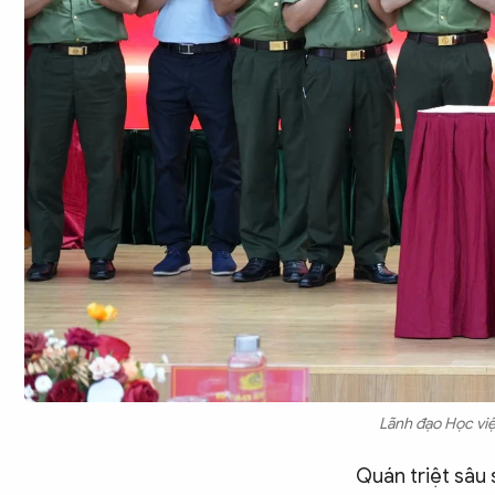
Lãnh đạo Học việ
Quán triệt sâu