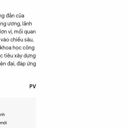
ng đắn của
ung ương, lãnh
ơn vị,
mối quan
 vào chiều sâu,
n khoa học công
c tiêu xây dựng
iện đại, đáp ứng
PV
inh
 mới