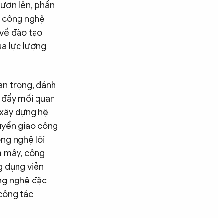
vươn lên, phấn
t, công nghệ
 về đào tạo
ủa lực lượng
uan trọng, đánh
c đẩy mối quan
 xây dựng hệ
huyển giao công
ông nghệ lõi
ám mây, công
g dụng viễn
ông nghệ đặc
 công tác
Tìm kiếm