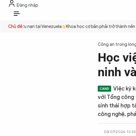
Đăng nhập
THỜI SỰ
CHỐNG DIỄN BIẾN HÒA B
VI
 hộ, cứu nạn tại Venezuela
Chủ đề:
Khoa học cơ bản phải trở thành nền món
THỜI SỰ
Công an trong lòn
Học vi
CHỐNG DIỄN BIẾN HÒA BÌNH
ninh v
CÔNG AN TRONG LÒNG DÂN
Việc ký 
với Tổng công 
XÃ HỘI
sinh thái hợp 
công nghệ, phá
PHÁP LUẬT
03/07/2026 13:33