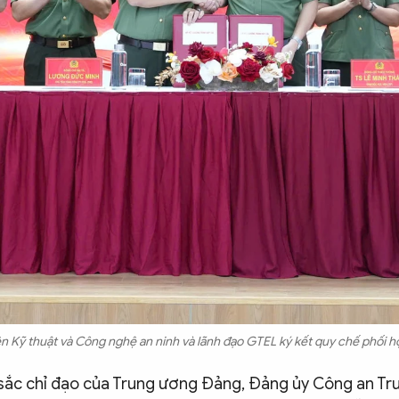
n Kỹ thuật và Công nghệ an ninh và lãnh đạo GTEL ký kết quy chế phối hợp
 sắc chỉ đạo của Trung ương Đảng, Đảng ủy Công an Tr