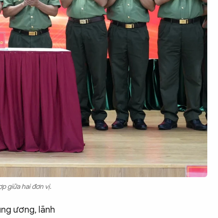
 giữa hai đơn vị.
ung ương, lãnh