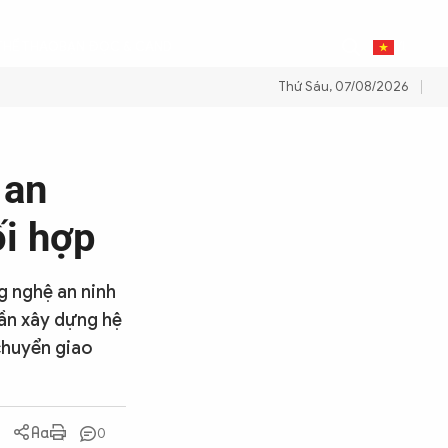
0
THỂ THAO
BẠN ĐỌC & CAND
VI
Thứ Sáu, 07/08/2026
 năng lượng quốc gia
Thực hiện Nghị quyết Đại hội XIV của Đảng
 an
ối hợp
g nghệ an ninh
ần xây dựng hệ
chuyển giao
0