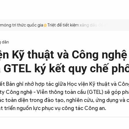
ÌNH
CÔNG AN TRONG LÒNG DÂN
XÃ HỘI
PHÁP LUẬT
QUỐC TẾ
VĂN HÓA - 
g tri thức quốc gia
Triệt để tiết kiệm xăng dầu để đảm bảo an ninh
g dân
ện Kỹ thuật và Công nghệ
à GTEL ký kết quy chế ph
kết Bản ghi nhớ hợp tác giữa Học viện Kỹ thuật và Côn
ty Công nghệ - Viễn thông toàn cầu (GTEL) sẽ góp ph
tác toàn diện trong đào tạo, nghiên cứu, ứng dụng và 
t triển nguồn lực phục vụ công tác Công an.