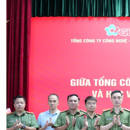
Chuyên trang
An ninh thế giới
Văn nghệ Công an
Chuyên đề