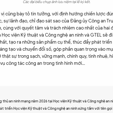
Các đại biểu chụp ảnh lưu niệm tại lễ ký kết.
vị cũng bày tỏ tin tưởng,
với định hướng chiến lược đú
, sự lãnh đạo, chỉ đạo sát sao của Đảng ủy Công an Tr
, cùng với quyết tâm và trách nhiệm cao nhất của hai đ
 Học viện Kỹ thuật và Công nghệ an ninh và GTEL sẽ đi
hất, tạo ra những sản phẩm cụ thể, thúc đẩy phát triể
sáng tạo và chuyển đổi số, góp phần quan trọng vào mụ
thật sự trong sạch, vững mạnh, chính quy, tinh nhuệ, h
vụ công tác công an trong tình hình mới...
g thủ an ninh mạng năm 2026 tại Học viện Kỹ thuật và Công nghệ an n
t triển Học viện Kỹ thuật và Công nghệ an ninh xứng tầm với tên gọi