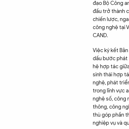
đạo Bộ Công an
đấu trở thành c
chiến lược, ng
công nghệ tại V
CAND.
Việc ký kết Bản
dấu bước phát 
hệ hợp tác giữa
sinh thái hợp t
nghệ, phát triể
trong lĩnh vực 
nghệ số, công 
thông, công ng
thù góp phần t
nghiệp vụ và qu