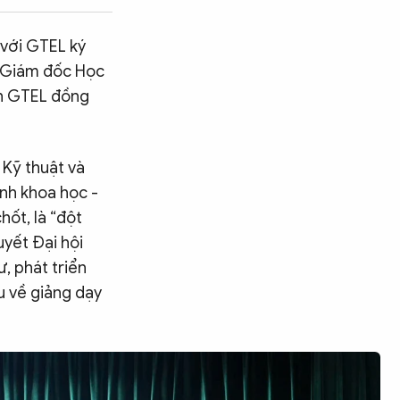
 với GTEL ký
o, Giám đốc Học
ch GTEL đồng
 Kỹ thuật và
ịnh khoa học -
hốt, là “đột
uyết Đại hội
ư, phát triển
u về giảng dạy