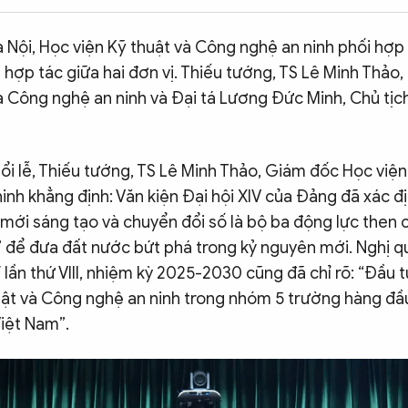
Hà Nội, Học viện Kỹ thuật và Công nghệ an ninh phối hợp
 hợp tác giữa hai đơn vị. Thiếu tướng, TS Lê Minh Thả
và Công nghệ an ninh và Đại tá Lương Đức Minh, Chủ tị
uổi lễ, Thiếu tướng, TS Lê Minh Thảo, Giám đốc Học viện
inh khẳng định:
Văn kiện Đại hội XIV của Đảng đã xác đ
mới sáng tạo và chuyển đổi số là bộ ba động lực then c
” để đưa đất nước bứt phá trong kỷ nguyên mới. Nghị q
n thứ VIII, nhiệm kỳ 2025-2030 cũng đã chỉ rõ: “
Đầu t
uật và Công nghệ an ninh trong nhóm 5 trường hàng đầ
Việt Nam”
.