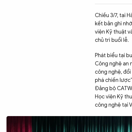
CÔNG NGHỆ
Chiều 3/7, tại 
kết bản ghi nhớ
QUỐC TẾ
viện Kỹ thuật 
chủ trì buổi lễ.
VĂN HÓA - THỂ THAO
Phát biểu tại b
Công nghệ an n
BẠN ĐỌC & CAND
công nghệ, đổi 
phá chiến lược
Đảng bộ CATW lầ
ĐA PHƯƠNG TIỆN
Học viện Kỹ th
eMagazine
Podcast
công nghệ tại 
Video
Ảnh
Infographic