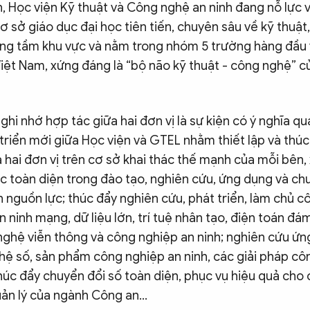
, Học viện Kỹ thuật và Công nghệ an ninh đang nỗ lực 
ơ sở giáo dục đại học tiên tiến, chuyên sâu về kỹ thuậ
ang tầm khu vực và nằm trong nhóm 5 trường hàng đầu
iệt Nam, xứng đáng là “bộ não kỹ thuật - công nghệ” c
 ghi nhớ hợp tác giữa hai đơn vị là sự kiện có ý nghĩa q
triển mới giữa Học viện và GTEL nhằm thiết lập và thú
 hai đơn vị trên cơ sở khai thác thế mạnh của mỗi bên,
ác toàn diện trong đào tạo, nghiên cứu, ứng dụng và c
n nguồn lực; thúc đẩy nghiên cứu, phát triển, làm chủ c
an ninh mạng, dữ liệu lớn, trí tuệ nhân tạo, điện toán đ
nghệ viễn thông và công nghiệp an ninh; nghiên cứu ứn
hệ số, sản phẩm công nghiệp an ninh, các giải pháp c
húc đẩy chuyển đổi số toàn diện, phục vụ hiệu quả cho
ản lý của ngành Công an...