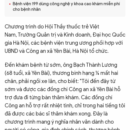
Bệnh viện 199 dùng công nghệ y khoa cao khám miễn phí
QUỐC TẾ
cho bệnh nhân
VĂN HÓA - THỂ THAO
Chương trình do Hội Thầy thuốc trẻ Việt
Nam, Trường Quản trị và Kinh doanh, Đại học Quốc
gia Hà Nội, các bệnh viện trung ương phối hợp với
BẠN ĐỌC & CAND
UBND và Công an xã Yên Bài, Hà Nội tổ chức.
ĐA PHƯƠNG TIỆN
Đến khám bệnh từ sớm, ông Bạch Thành Lương
eMagazine
Podcast
(68 tuổi, xã Yên Bài), thương binh hạng ¼ mất hai
chân, phải ngồi xe lăn, cho biết: "Tôi đến đây từ
Video
Ảnh
sớm và được các đồng chí Công an xã Yên Bài hỗ
Infographic
trợ đưa đi từng bàn thăm khám. Các đồng chí
Chuyên trang
An ninh thế giới
Văn nghệ Công an
Công an hỗ trợ rất nhiệt tình, chỉ trong hai tiếng tôi
Chuyên đề
đã được các bác sĩ thăm khám xong. Đây là
chương trình mang ý nghĩa nhân văn dành cho