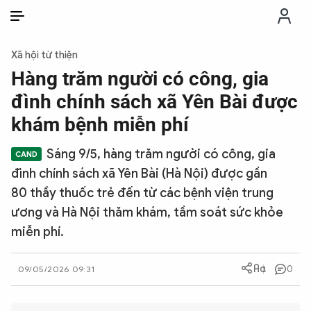
VI
VI
EN
Xã hội từ thiện
THỜI SỰ
Hàng trăm người có công, gia
đình chính sách xã Yên Bài được
CHỐNG DIỄN BIẾN HÒA BÌNH
khám bệnh miễn phí
Sáng 9/5, hàng trăm người có công, gia
CÔNG AN TRONG LÒNG DÂN
đình chính sách xã Yên Bài (Hà Nội) được gần
80 thầy thuốc trẻ đến từ các bệnh viện trung
XÃ HỘI
ương và Hà Nội thăm khám, tầm soát sức khỏe
miễn phí.
PHÁP LUẬT
0
09/05/2026 09:31
CÔNG NGHỆ