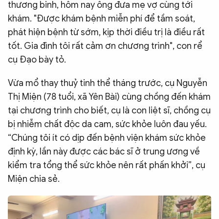
thương binh, hôm nay ông đưa mẹ vợ cùng tới
khám. "Được khám bệnh miễn phí để tầm soát,
phát hiện bệnh từ sớm, kịp thời điều trị là điều rất
tốt. Gia đình tôi rất cảm ơn chương trình", con rể
cụ Đạo bày tỏ.
Vừa mổ thay thuỷ tinh thể tháng trước, cụ Nguyễn
Thị Miện (78 tuổi, xã Yên Bài) cùng chồng đến khám
tại chương trình cho biết, cụ là con liệt sĩ, chồng cụ
bị nhiễm chất độc da cam, sức khỏe luôn đau yếu.
“Chúng tôi ít có dịp đến bệnh viện khám sức khỏe
định kỳ, lần này được các bác sĩ ở trung ương về
kiểm tra tổng thể sức khỏe nên rất phấn khởi”, cụ
Miện chia sẻ.