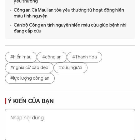
yêu thương”
Công an Cà Mau lan tỏa yêu thương từ hoạt động hiến
máu tình nguyện
Cán bộ Công an tình nguyện hiến máu cứu giúp bệnh nhi
đang cấp cứu
#hiến máu
#công an
#Thanh Hóa
#nghĩa cử cao đẹp
#cứu người
#lực lượng công an
Ý KIẾN CỦA BẠN