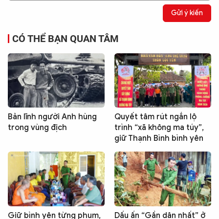
Gửi ý kiến
CÓ THỂ BẠN QUAN TÂM
Bản lĩnh người Anh hùng
Quyết tâm rút ngắn lộ
trong vùng địch
trình “xã không ma túy”,
giữ Thạnh Bình bình yên
Giữ bình yên từng phum,
Dấu ấn “Gần dân nhất” ở