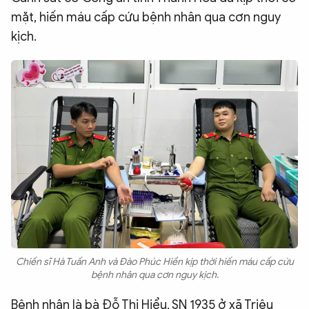
mặt, hiến máu cấp cứu bệnh nhân qua cơn nguy
QUỐC TẾ
kịch.
VĂN HÓA - THỂ THAO
BẠN ĐỌC & CAND
ĐA PHƯƠNG TIỆN
eMagazine
Podcast
Video
Ảnh
Infographic
Chuyên trang
An ninh thế giới
Văn nghệ Công an
Chiến sĩ Hà Tuấn Anh và Đào Phúc Hiền kịp thời hiến máu cấp cứu
Chuyên đề
bệnh nhân qua cơn nguy kịch.
Bệnh nhân là bà Đỗ Thị Hiểu, SN 1935 ở xã Triệu