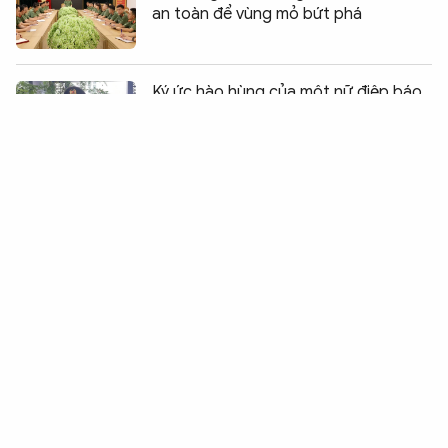
an toàn để vùng mỏ bứt phá
Chia sẻ:
0
Ký ức hào hùng của một nữ điệp báo
an ninh Anh hùng
Cảnh sát cứu nạn, cứu hộ hết lòng vì
người dân
Những việc bình dị tô thắm hình ảnh
người chiến sĩ Công an Lâm Đồng
Bài 1: Những cuộc chiến không tiếng
súng