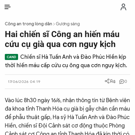
VI
VI
EN
Công an trong lòng dân
Gương sáng
THỜI SỰ
Hai chiến sĩ Công an hiến máu
cứu cụ già qua cơn nguy kịch
CHỐNG DIỄN BIẾN HÒA BÌNH
Chiến sĩ Hà Tuấn Anh và Đào Phúc Hiền kịp
thời hiến máu cấp cứu cụ ông qua cơn nguy kịch.
CÔNG AN TRONG LÒNG DÂN
0
17/06/2026 04:19
XÃ HỘI
Vào lúc 8h30 ngày 16/6, nhận thông tin từ Bệnh viện
PHÁP LUẬT
đa khoa tỉnh Thanh Hóa cụ già bị gẫy chân cần máu
để phẫu thuật gấp, Hạ sỹ Hà Tuấn Anh và Đào Phúc
CÔNG NGHỆ
Hiền, chiến sĩ Đội Cảnh sát cơ động thuộc Phòng
Cảnh sát cơ Công an tỉnh Thanh Hóa đã kịp thời có