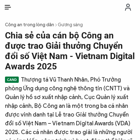
VI
VI
EN
Công an trong lòng dân
Gương sáng
THỜI SỰ
Chia sẻ của cán bộ Công an
được trao Giải thưởng Chuyển
CHỐNG DIỄN BIẾN HÒA BÌNH
đổi số Việt Nam - Vietnam Digital
Awards 2025
CÔNG AN TRONG LÒNG DÂN
Thượng tá Vũ Thanh Nhân, Phó Trưởng
phòng Ứng dụng công nghệ thông tin (CNTT) và
XÃ HỘI
Quản lý hồ sơ xuất nhập cảnh, Cục Quản lý xuất
nhập cảnh, Bộ Công an là một trong ba cá nhân
PHÁP LUẬT
được vinh danh tại Lễ trao Giải thưởng Chuyển
đổi số Việt Nam – Vietnam Digital Awards (VDA)
CÔNG NGHỆ
2025. Các cá nhân được trao giải là những người