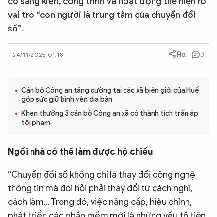
có sáng kiến, công trình và hoạt động thể hiện rõ
QUỐC TẾ
vai trò “con người là trung tâm của chuyển đổi
số”.
VĂN HÓA - THỂ THAO
0
24/11/2025 01:18
BẠN ĐỌC & CAND
Cán bộ Công an tăng cường tại các xã biên giới của Huế
góp sức giữ bình yên địa bàn
ĐA PHƯƠNG TIỆN
Khen thưởng 3 cán bộ Công an xã có thành tích trấn áp
eMagazine
Podcast
tội phạm
Video
Ảnh
Ngồi nhà có thể làm được hộ chiếu
Infographic
“Chuyển đổi số không chỉ là thay đổi công nghệ
Chuyên trang
An ninh thế giới
Văn nghệ Công an
Chuyên đề
thông tin mà đòi hỏi phải thay đổi từ cách nghĩ,
cách làm… Trong đó, việc nâng cấp, hiệu chỉnh,
phát triển các phần mềm mới là những yếu tố tiên