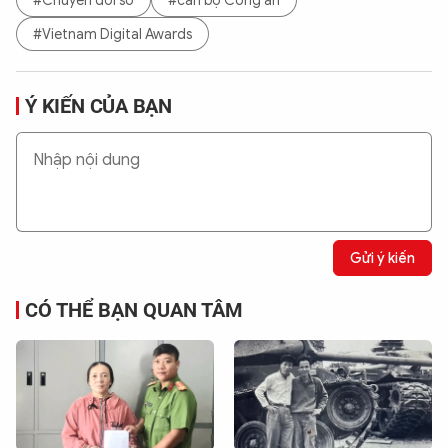
#Chuyển đổi số
#cán bộ Công an
#Vietnam Digital Awards
Ý KIẾN CỦA BẠN
Gửi ý kiến
CÓ THỂ BẠN QUAN TÂM