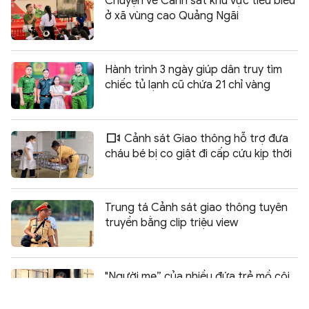
Chuyện về Cảnh sát khu vực tiêu biểu
ở xã vùng cao Quảng Ngãi
Hành trình 3 ngày giúp dân truy tìm
chiếc tủ lạnh cũ chứa 21 chỉ vàng
Cảnh sát Giao thông hỗ trợ đưa
cháu bé bị co giật đi cấp cứu kịp thời
Trung tá Cảnh sát giao thông tuyên
truyền bằng clip triệu view
Chia sẻ:
0
"Người mẹ” của nhiều đứa trẻ mồ côi
ở vùng đồng bào dân tộc thiểu số