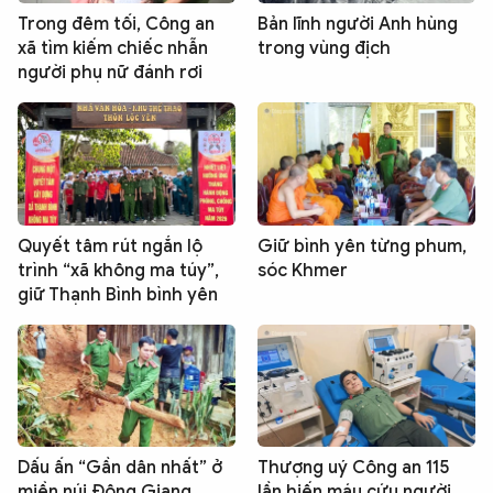
Trong đêm tối, Công an
Bản lĩnh người Anh hùng
xã tìm kiếm chiếc nhẫn
trong vùng địch
người phụ nữ đánh rơi
Quyết tâm rút ngắn lộ
Giữ bình yên từng phum,
trình “xã không ma túy”,
sóc Khmer
giữ Thạnh Bình bình yên
Dấu ấn “Gần dân nhất” ở
Thượng uý Công an 115
miền núi Đông Giang
lần hiến máu cứu người