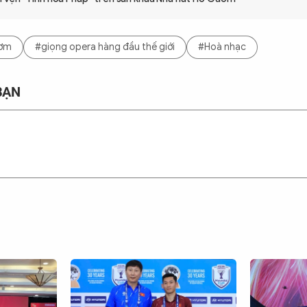
ươm
#giọng opera hàng đầu thế giới
#Hoà nhạc
BẠN