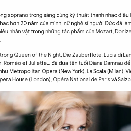
ọng soprano trong sáng cùng kỹ thuật thanh nhạc điêu 
nhạc hơn 20 năm của mình, nữ nghệ sĩ người Đức đã là
iều nhân vật trong những tác phẩm của Mozart, Donizett
.
 trong Queen of the Night, Die Zauberflöte, Lucia di 
n, Roméo et Juliette… đã đưa tên tuổi Diana Damrau đế
hư Metropolitan Opera (New York), La Scala (Milan), V
era House (London), Opéra National de Paris và Salzbu