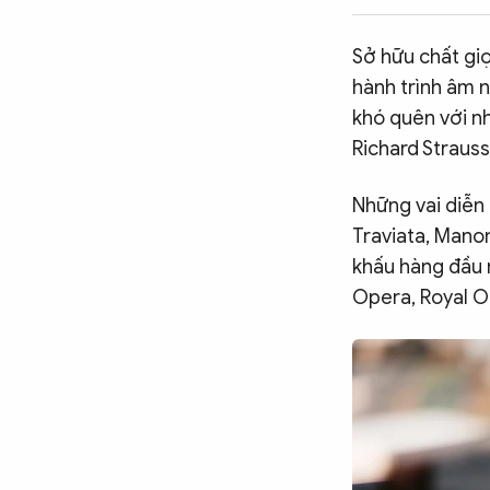
CÔNG NGHỆ
Sở hữu chất gi
hành trình âm 
QUỐC TẾ
khó quên với nh
Richard Strauss
VĂN HÓA - THỂ THAO
Những vai diễn
Traviata, Mano
BẠN ĐỌC & CAND
khấu hàng đầu n
Opera, Royal Op
ĐA PHƯƠNG TIỆN
eMagazine
Podcast
Video
Ảnh
Infographic