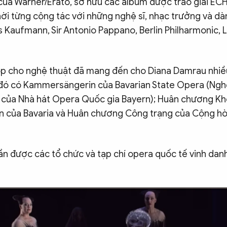
ủa Warner/Erato, sở hữu các album được trao giải E
hời từng cộng tác với những nghệ sĩ, nhạc trưởng và d
s Kaufmann, Sir Antonio Pappano, Berlin Philharmonic, 
 cho nghệ thuật đã mang đến cho Diana Damrau nhiề
 đó có Kammersängerin của Bavarian State Opera (Nghệ 
của Nhà hát Opera Quốc gia Bayern); Huân chương Kh
an của Bavaria và Huân chương Công trạng của Cộng hò
ần được các tổ chức và tạp chí opera quốc tế vinh danh