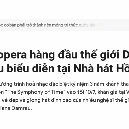
ÌNH
CÔNG AN TRONG LÒNG DÂN
XÃ HỘI
PHÁP LUẬT
QUỐC TẾ
VĂN HÓA - 
cơ bản phải trở thành nền móng tri thức quốc gia
Triệt để tiết kiệ
opera hàng đầu thế giới 
 biểu diễn tại Nhà hát 
ương trình hoà nhạc đặc biệt kỷ niệm 3 năm khánh th
“The Symphony of Time” vào tối 10/7, khán giả tại 
 vẻ đẹp và giọng hát đỉnh cao của nhiều nghệ sĩ thế gi
Diana Damrau.