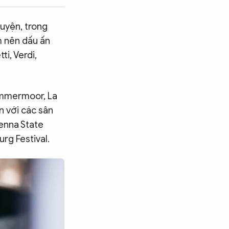
luyện, trong
m nên dấu ấn
i, Verdi,
Lammermoor, La
n với các sân
ienna State
rg Festival.