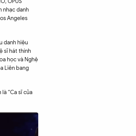
CHO, OPUS
àn nhạc danh
Los Angeles
u danh hiệu
sĩ hát thính
oa học và Nghệ
a Liên bang
 là “Ca sĩ của