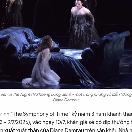
een of the Night (Nữ hoàng bóng đêm) - một trong những vở diễn "đóng đ
Diana Damrau.
rình “The Symphony of Time” kỷ niệm 3 năm khánh thà
- 9/7/2026), vào ngày 10/7, khán giả sẽ có dịp thưởng 
ễn xuất xuất thần của Diana Damrau trên sân khấu Nhà