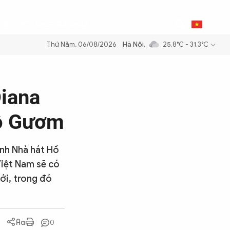
0
THỂ THAO
BẠN ĐỌC & CAND
VI
Thứ Năm, 06/08/2026
Hà Nội
,
25.8°C - 31.3°C
m xăng dầu để đảm bảo an ninh năng lượng quốc gia
Thực hiện Nghị q
Diana
Hồ Gươm
ành Nhà hát Hồ
Việt Nam sẽ có
ới, trong đó
0