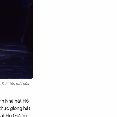
inh" tên tuổi của
nh Nhà hát Hồ
thức giọng hát
Tìm kiếm
 hát Hồ Gươm.