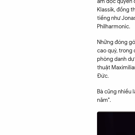
âm độc quyền c
Klassik, đồng t
tiếng như Jona
Philharmonic.
Những đóng góp
cao quý, trong
phòng danh dự 
thuật Maximili
Đức.
Bà cũng nhiều l
năm".