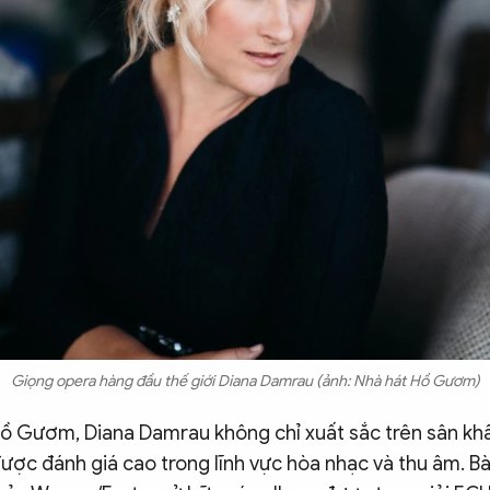
Giọng opera hàng đầu thế giới Diana Damrau (ảnh: Nhà hát Hồ Gươm)
ồ Gươm, Diana Damrau không chỉ xuất sắc trên sân k
được đánh giá cao trong lĩnh vực hòa nhạc và thu âm. Bà 