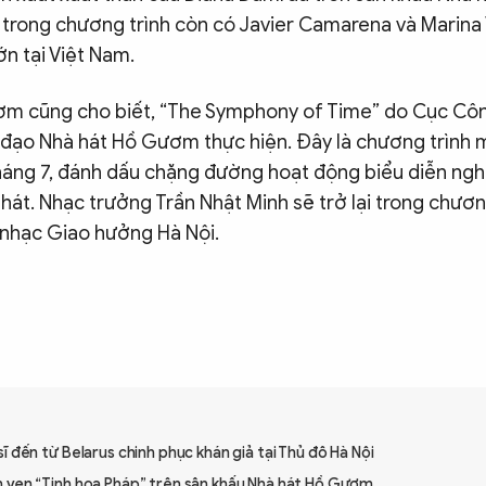
 trong chương trình còn có Javier Camarena và Marina 
ớn tại Việt Nam.
m cũng cho biết, “The Symphony of Time” do Cục Công 
 đạo Nhà hát Hồ Gươm thực hiện. Đây là chương trình
tháng 7, đánh dấu chặng đường hoạt động biểu diễn ngh
hát. Nhạc trưởng Trần Nhật Minh sẽ trở lại trong chương
n nhạc Giao hưởng Hà Nội.
ĩ đến từ Belarus chinh phục khán giả tại Thủ đô Hà Nội
 vẹn “Tinh hoa Pháp” trên sân khấu Nhà hát Hồ Gươm