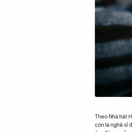
Chuyên trang
An ninh thế giới
Văn nghệ Công an
Chuyên đề
Theo Nhà hát H
còn là nghệ sĩ 