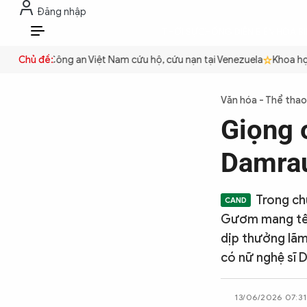
Đăng nhập
THỜI SỰ
CHỐNG DIỄN BIẾN HÒA B
VI
 quyền
Chủ đề:
Công an Việt Nam cứu hộ, cứu nạn tại Venezuela
Khoa học 
THỜI SỰ
Văn hóa - Thể thao
Giọng 
CHỐNG DIỄN BIẾN HÒA BÌNH
Damrau
CÔNG AN TRONG LÒNG DÂN
Trong ch
Gươm mang tên 
XÃ HỘI
dịp thưởng lãm
có nữ nghệ sĩ 
PHÁP LUẬT
13/06/2026 07:31