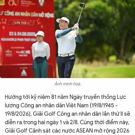
QUỐC TẾ
VĂN HÓA - THỂ THAO
BẠN ĐỌC & CAND
ĐA PHƯƠNG TIỆN
eMagazine
Podcast
Ảnh minh hoạ.
Video
Ảnh
Hướng tới kỷ niệm 81 năm Ngày truyền thống Lực
Infographic
lượng Công an nhân dân Việt Nam (19/8/1945 -
Chuyên trang
An ninh thế giới
Văn nghệ Công an
19/8/2026), Giải Golf Công an nhân dân lần thứ II sẽ
Chuyên đề
diễn ra trong hai ngày 1 và 2/8. Cùng thời điểm này,
Giải Golf Cảnh sát các nước ASEAN mở rộng 2026