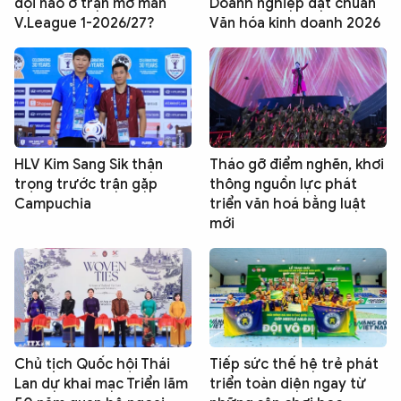
đội nào ở trận mở màn
Doanh nghiệp đạt chuẩn
V.League 1-2026/27?
Văn hóa kinh doanh 2026
HLV Kim Sang Sik thận
Tháo gỡ điểm nghẽn, khơi
trọng trước trận gặp
thông nguồn lực phát
Campuchia
triển văn hoá bằng luật
mới
Chủ tịch Quốc hội Thái
Tiếp sức thế hệ trẻ phát
Lan dự khai mạc Triển lãm
triển toàn diện ngay từ