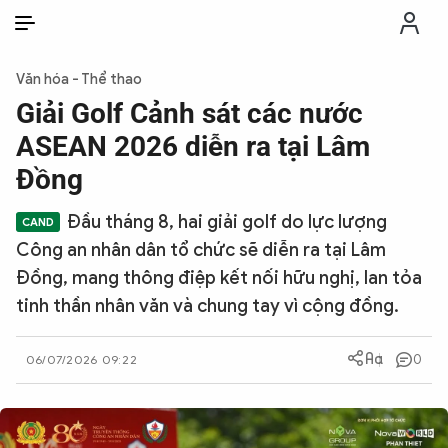
VI
VI
EN
Văn hóa - Thể thao
THỜI SỰ
Giải Golf Cảnh sát các nước
ASEAN 2026 diễn ra tại Lâm
CHỐNG DIỄN BIẾN HÒA BÌNH
Đồng
Đầu tháng 8, hai giải golf do lực lượng
CÔNG AN TRONG LÒNG DÂN
Công an nhân dân tổ chức sẽ diễn ra tại Lâm
Đồng, mang thông điệp kết nối hữu nghị, lan tỏa
XÃ HỘI
tinh thần nhân văn và chung tay vì cộng đồng.
PHÁP LUẬT
0
06/07/2026 09:22
CÔNG NGHỆ