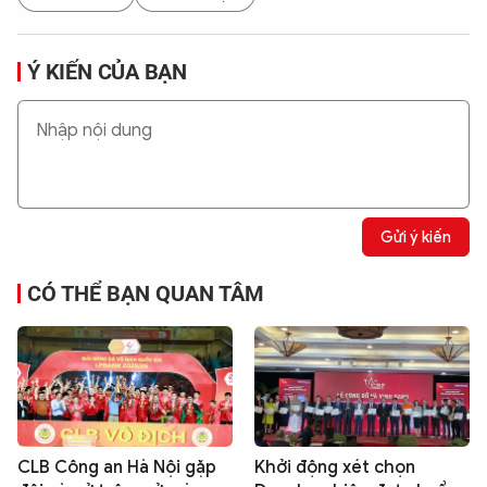
Ý KIẾN CỦA BẠN
Gửi ý kiến
CÓ THỂ BẠN QUAN TÂM
CLB Công an Hà Nội gặp
Khởi động xét chọn