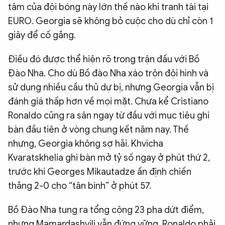
tâm của đội bóng này lớn thế nào khi tranh tài tại
EURO. Georgia sẽ không bỏ cuộc cho dù chỉ còn 1
giây để cố gắng.
Điều đó được thể hiện rõ trong trận đấu với Bồ
Đào Nha. Cho dù Bồ đào Nha xáo trộn đội hình và
sử dụng nhiều cầu thủ dự bị, nhưng Georgia vẫn bị
đánh giá thấp hơn về mọi mặt. Chưa kể Cristiano
Ronaldo cũng ra sân ngay từ đầu với mục tiêu ghi
bàn đầu tiên ở vòng chung kết năm nay. Thế
nhưng, Georgia không sợ hãi. Khvicha
Kvaratskhelia ghi bàn mở tỷ số ngay ở phút thứ 2,
trước khi Georges Mikautadze ấn định chiến
thắng 2-0 cho “tân binh” ở phút 57.
Bồ Đào Nha tung ra tổng cộng 23 pha dứt điểm,
nhưng Mamardashvili vẫn đứng vững. Ronaldo phải