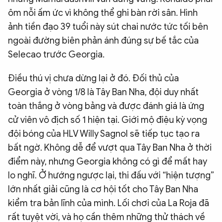
ôm nỗi ấm ức vì không thể ghi bàn rời sân. Hình
ảnh tiền đạo 39 tuổi này sút chai nước tức tối bên
ngoài đường biên phản ánh đúng sự bế tắc của
Selecao trước Georgia.
Điều thú vị chưa dừng lại ở đó. Đối thủ của
Georgia ở vòng 1/8 là Tây Ban Nha, đội duy nhất
toàn thắng ở vòng bảng và được đánh giá là ứng
cử viên vô địch số 1 hiện tại. Giới mộ điệu kỳ vọng
đội bóng của HLV Willy Sagnol sẽ tiếp tục tạo ra
bất ngờ. Không dễ để vượt qua Tây Ban Nha ở thời
điểm này, nhưng Georgia không có gì để mất hay
lo nghĩ. Ở hướng ngược lại, thi đấu với “hiện tượng”
lớn nhất giải cũng là cơ hội tốt cho Tây Ban Nha
kiểm tra bản lĩnh của mình. Lối chơi của La Roja đã
rất tuyệt vời, và họ cần thêm những thử thách về