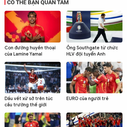
CÓ THỂ BẠN QUAN TÂM
Con đường huyền thoại
Ông Southgate từ chức
của Lamine Yamal
HLV đội tuyển Anh
Dấu vết xứ sở trên túc
EURO của người trẻ
cầu trường thế giới