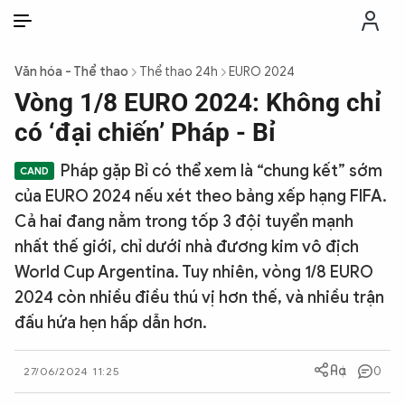
VI
VI
EN
Văn hóa - Thể thao
Thể thao 24h
EURO 2024
THỜI SỰ
Vòng 1/8 EURO 2024: Không chỉ
có ‘đại chiến’ Pháp - Bỉ
CHỐNG DIỄN BIẾN HÒA BÌNH
Pháp gặp Bỉ có thể xem là “chung kết” sớm
của EURO 2024 nếu xét theo bảng xếp hạng FIFA.
CÔNG AN TRONG LÒNG DÂN
Cả hai đang nằm trong tốp 3 đội tuyển mạnh
nhất thế giới, chỉ dưới nhà đương kim vô địch
XÃ HỘI
World Cup Argentina. Tuy nhiên, vòng 1/8 EURO
2024 còn nhiều điều thú vị hơn thế, và nhiều trận
PHÁP LUẬT
đấu hứa hẹn hấp dẫn hơn.
CÔNG NGHỆ
0
27/06/2024 11:25