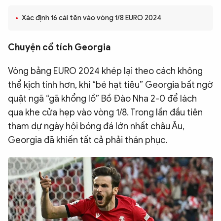
QUỐC TẾ
Xác định 16 cái tên vào vòng 1/8 EURO 2024
VĂN HÓA - THỂ THAO
Chuyện cổ tích Georgia
Vòng bảng EURO 2024 khép lại theo cách không
BẠN ĐỌC & CAND
thể kịch tính hơn, khi “bé hạt tiêu” Georgia bất ngờ
quật ngã “gã khổng lồ” Bồ Đào Nha 2-0 để lách
ĐA PHƯƠNG TIỆN
qua khe cửa hẹp vào vòng 1/8. Trong lần đầu tiên
eMagazine
Podcast
tham dự ngày hội bóng đá lớn nhất châu Âu,
Georgia đã khiến tất cả phải thán phục.
Video
Ảnh
Infographic
Chuyên trang
An ninh thế giới
Văn nghệ Công an
Chuyên đề