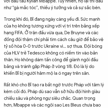
với đầu tàu Kylian Mbappe. Tuy nhiên, họ lại thi đấu
như “gà mắc tóc”, thiếu ý tưởng và cả sự sắc bén.
Trong khi đó, Bỉ đang ngày càng yếu đi. Sức mạnh
của họ không tương xứng với vị trí trên bảng xếp
hạng FIFA. Ở trận đấu vừa qua, De Bruyne và các
đồng đội thậm chí phải tìm cách câu giờ để bảo vệ
tỷ số hòa 0-0 trước Ukraine vì… sợ thua. Đội bóng
của HLV trẻ Tedesco không có niềm tin vào bản
thân. Họ không dám tấn công để giành ngôi đầu
bảng và tránh gặp Pháp ở vòng 1/8. Đó là lý do
khiến Bỉ bị người hâm mộ la ó ngay trên sân.
Rất khó cho Bỉ tạo ra bất ngờ trước Pháp với tâm lý
kém cỏi đó. Pháp dù sao vẫn sở hữu đội hình giàu
chiều sâu và phòng ngự siêu chắc. Quan trọng
hơn, Mbappe và các ngôi sao Les Bleus chưa bao