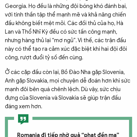
Georgia. Họ đều là những đội bóng khó đánh bại,
với tinh thần tập thể mạnh mẽ và khả năng chiến
đấu không biết mệt mỏi. Các đối thủ của họ, Hà
Lan và Thổ Nhĩ Kỳ đều có sức tấn công mạnh,
nhưng hàng thủ lại “mơ ngủ”. Vì thế, các trận đấu
này có thể tạo ra cảm xúc đặc biệt khi hai đội đôi
công, rượt đuổi tỷ số đến cùng.
Ở các cặp đấu còn lại, Bồ Đào Nha gặp Slovenia,
Anh gặp Slovakia, mọi chuyện dễ đoán hơn khi sức
mạnh đôi bên quá chênh lệch. Dù vậy, sức chịu
đựng của Slovenia và Slovakia sẽ giúp trận đấu
đáng xem hơn.
Romania đi tiếp nhờ quả “phạt đền ma”