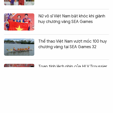
Nữ võ sĩ Việt Nam bật khóc khi giành
huy chương vàng SEA Games
Thể thao Việt Nam vượt mốc 100 huy
chương vàng tại SEA Games 32
Chia sẻ:
0
Toan tính lệch nhịp của HLV Troussier
và lời hứa cho tương lai
Để thua trước Indonesia, Việt Nam trở
thành cựu vương SEA Games