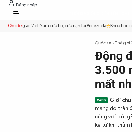
Đăng nhập
THỜI SỰ
CHỐNG DIỄN BIẾN HÒA B
VI
yền
Chủ đề:
Công an Việt Nam cứu hộ, cứu nạn tại Venezuela
Khoa học cơ b
THỜI SỰ
Quốc tế
Thế giới
Động đ
CHỐNG DIỄN BIẾN HÒA BÌNH
3.500 
CÔNG AN TRONG LÒNG DÂN
mất nh
XÃ HỘI
Giới chứ
mạng do trận đ
cùng với đó, g
PHÁP LUẬT
kể từ khi thảm