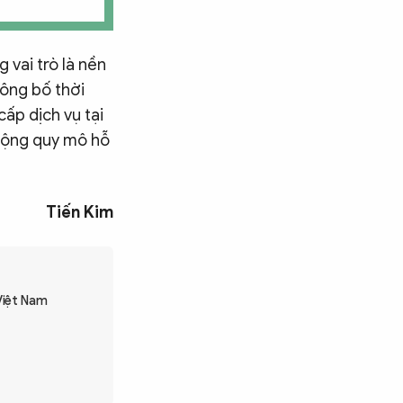
 vai trò là nền
ông bố thời
cấp dịch vụ tại
 rộng quy mô hỗ
Tiến Kim
Việt Nam
Tìm kiếm