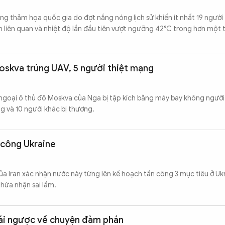
ng thảm họa quốc gia do đợt nắng nóng lịch sử khiến ít nhất 19 người
liên quan và nhiệt độ lần đầu tiên vượt ngưỡng 42°C trong hơn một t
oskva trúng UAV, 5 người thiệt mạng
goại ô thủ đô Moskva của Nga bị tập kích bằng máy bay không người l
ng và 10 người khác bị thương.
n công Ukraine
a Iran xác nhận nước này từng lên kế hoạch tấn công 3 mục tiêu ở Uk
thừa nhận sai lầm.
trái ngược về chuyện đàm phán