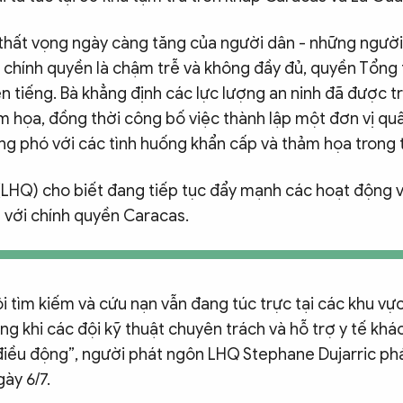
 thất vọng ngày càng tăng của người dân - những ngườ
a chính quyền là chậm trễ và không đầy đủ, quyền Tổng
n tiếng. Bà khẳng định các lực lượng an ninh đã được tr
ảm họa, đồng thời công bố việc thành lập một đơn vị qu
ng phó với các tình huống khẩn cấp và thảm họa trong t
(LHQ) cho biết đang tiếp tục đẩy mạnh các hoạt động v
 với chính quyền Caracas.
i tìm kiếm và cứu nạn vẫn đang túc trực tại các khu vực
ng khi các đội kỹ thuật chuyên trách và hỗ trợ y tế khá
iều động”, người phát ngôn LHQ Stephane Dujarric phá
gày 6/7.