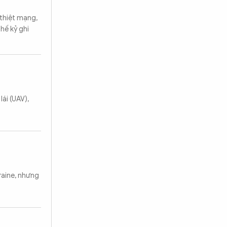
 thiệt mạng,
hế kỷ ghi
ái (UAV),
raine, nhưng