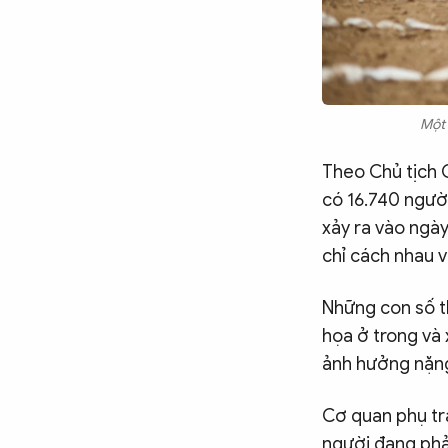
Chuyên trang
An ninh thế giới
Văn nghệ Công an
Chuyên đề
Một 
Theo Chủ tịch 
có 16.740 ngườ
xảy ra vào ngày
chỉ cách nhau và
Những con số t
họa ở trong và
ảnh hưởng nặng
Cơ quan phụ trá
người đang phải