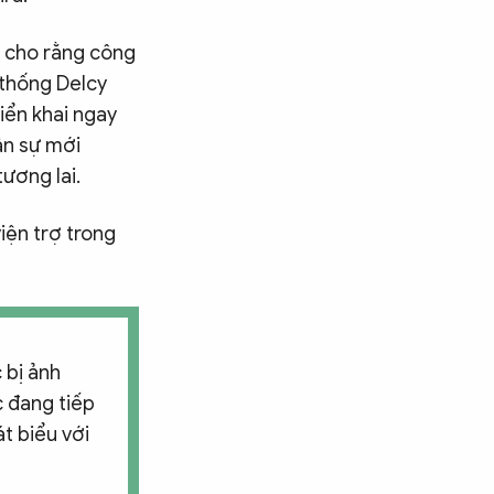
i cho rằng công
 thống Delcy
iển khai ngay
ân sự mới
ương lai.
iện trợ trong
 bị ảnh
c đang tiếp
t biểu với