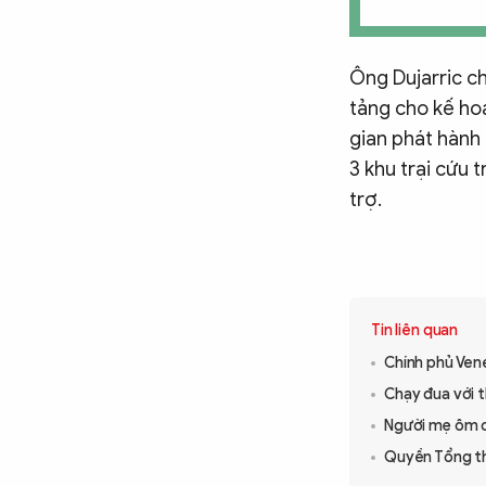
Ông Dujarric ch
tảng cho kế ho
gian phát hành 
3 khu trại cứu 
trợ.
Tin liên quan
Chính phủ Vene
Chạy đua với t
Người mẹ ôm c
Quyền Tổng t