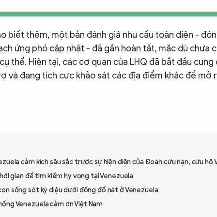
o biết thêm, một bản đánh giá nhu cầu toàn diện - đóng
ạch ứng phó cập nhật - đã gần hoàn tất, mặc dù chưa c
cụ thể. Hiện tại, các cơ quan của LHQ đã bắt đầu cung 
trợ và đang tích cực khảo sát các địa điểm khác để mở
zuela cảm kích sâu sắc trước sự hiện diện của Đoàn cứu nạn, cứu hộ 
hời gian để tìm kiếm hy vọng tại Venezuela
on sống sót kỳ diệu dưới đống đổ nát ở Venezuela
hống Venezuela cảm ơn Việt Nam