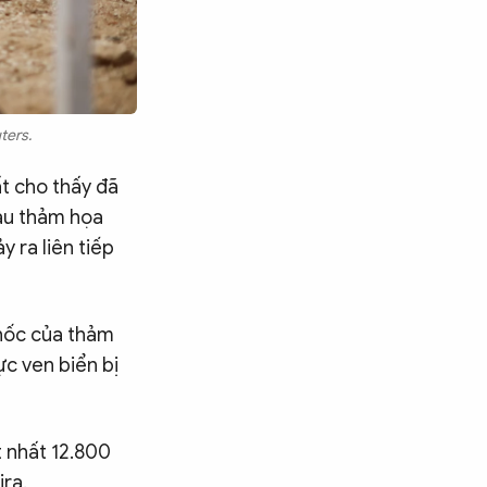
ters.
t cho thấy đã
sau thảm họa
y ra liên tiếp
hốc của thảm
c ven biển bị
t nhất 12.800
ira.