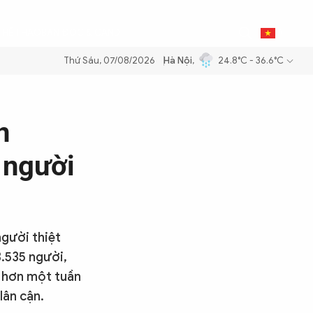
0
THỂ THAO
BẠN ĐỌC & CAND
VI
Thứ Sáu, 07/08/2026
Hà Nội
,
24.8°C - 36.6°C
ng dầu để đảm bảo an ninh năng lượng quốc gia
Thực hiện Nghị quyết
n
 người
gười thiệt
3.535 người,
u hơn một tuần
lân cận.