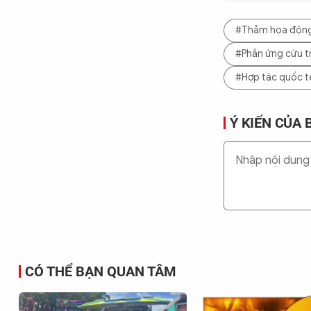
#Thảm họa động 
#Phản ứng cứu t
#Hợp tác quốc tế
Ý KIẾN CỦA 
CÓ THỂ BẠN QUAN TÂM