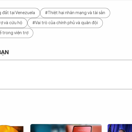
đất tại Venezuela
#Thiệt hại nhân mạng và tài sản
rợ và cứu hộ
#Vai trò của chính phủ và quân đội
 trong viện trợ
BẠN