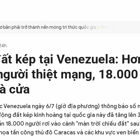
ÌNH
CÔNG AN TRONG LÒNG DÂN
XÃ HỘI
PHÁP LUẬT
QUỐC TẾ
VĂN HÓA - 
ản phải trở thành nền móng tri thức quốc gia
Triệt để tiết kiệm xă
 24h
ất kép tại Venezuela: Hơ
người thiệt mạng, 18.000
à cửa
c Venezuela ngày 6/7 (giờ địa phương) thông báo số n
ộng đất kép kinh hoàng tại quốc gia này đã tăng lên 
ần 18.000 người rơi vào cảnh "màn trời chiếu đất" sa
 họa tấn công thủ đô Caracas và các khu vực ven biển 