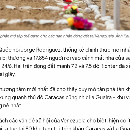
phần mộ tập thể dành cho các nạn nhân động đất tại Venezuela. Ảnh Reu
Quốc hội Jorge Rodriguez, thống kê chính thức mới nhấ
i bị thương và 17.854 người rơi vào cảnh mất nhà cửa 
 24/6. Hai trận động đất mạnh 7,2 và 7,5 độ Richter đã xả
i giây.
hương tâm mới nhất đã cho thấy quy mô tàn phá tàn k
 xung quanh thủ đô Caracas cũng như La Guaira - khu vự
 nề nhất.
ch các vấn đề xã hội của Venezuela cho biết, hiện có í
 tá túc tại 80 khu tạm trú trên khắp Caracas và La Gua