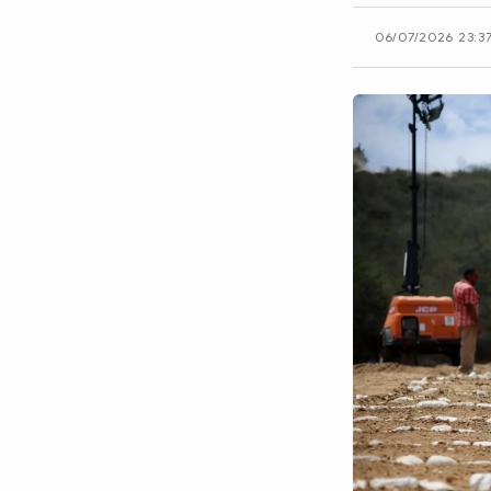
CÔNG NGHỆ
06/07/2026 23:3
QUỐC TẾ
VĂN HÓA - THỂ THAO
BẠN ĐỌC & CAND
ĐA PHƯƠNG TIỆN
eMagazine
Podcast
Video
Ảnh
Infographic