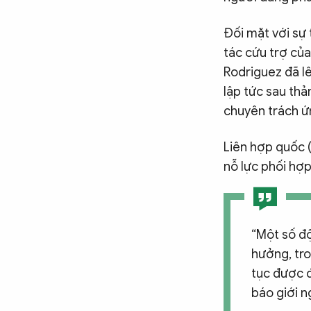
Đối mặt với sự
tác cứu trợ củ
Rodriguez đã lê
lập tức sau th
chuyên trách ứ
Liên hợp quốc 
nỗ lực phối hợp
“Một số độ
hưởng, tro
tục được đ
báo giới n