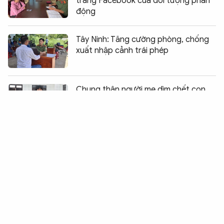
trang Facebook của đối tượng phản
động
Tây Ninh: Tăng cường phòng, chống
xuất nhập cảnh trái phép
Chia sẻ:
0
Chung thân người mẹ dìm chết con
chiếm đoạt tiền bảo hiểm
Bàn giao 8 đối tượng truy nã đỏ
Interpol cho Hàn Quốc
Tiếp tục dẫn độ đối tượng truy nã
cho Kazakhstan