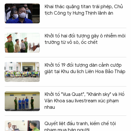
Khai thác quặng titan trái phép, Chủ
tịch Công ty Hưng Thịnh lãnh án
Khởi tố hai đối tượng gây ô nhiễm môi
trường từ vỏ sò, ốc chết
Khởi tố 19 đối tượng dàn cảnh cướp
giật tại Khu du lịch Liên Hoa Bảo Tháp
Khởi tố "Vua Quạt", "Khánh sky" và Hồ
Văn Khoa sau livestream xúc phạm
nhau
Quyết liệt đấu tranh, kiềm chế tội
phạm mua bán người