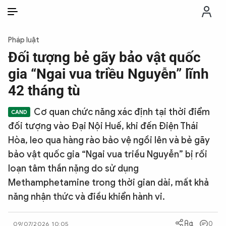
VI
VI
EN
Pháp luật
THỜI SỰ
Đối tượng bẻ gãy bảo vật quốc
gia “Ngai vua triều Nguyễn” lĩnh
CHỐNG DIỄN BIẾN HÒA BÌNH
42 tháng tù
Cơ quan chức năng xác định tại thời điểm
CÔNG AN TRONG LÒNG DÂN
đối tượng vào Đại Nội Huế, khi đến Điện Thái
Hòa, leo qua hàng rào bảo vệ ngồi lên và bẻ gãy
XÃ HỘI
bảo vật quốc gia “Ngai vua triều Nguyễn” bị rối
loạn tâm thần nặng do sử dụng
PHÁP LUẬT
Methamphetamine trong thời gian dài, mất khả
năng nhận thức và điều khiển hành vi.
CÔNG NGHỆ
0
09/07/2026 10:05