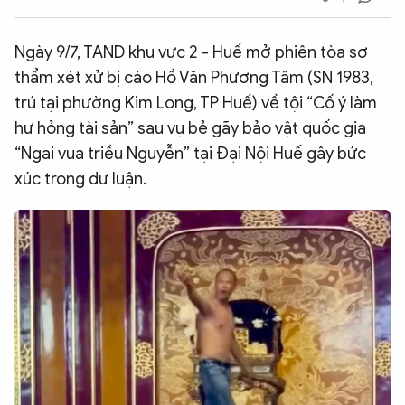
QUỐC TẾ
Ngày 9/7, TAND khu vực 2 - Huế mở phiên tòa sơ
thẩm xét xử bị cáo Hồ Văn Phương Tâm (SN 1983,
VĂN HÓA - THỂ THAO
trú tại phường Kim Long, TP Huế) về tội “Cố ý làm
hư hỏng tài sản” sau vụ bẻ gãy bảo vật quốc gia
BẠN ĐỌC & CAND
“Ngai vua triều Nguyễn” tại Đại Nội Huế gây bức
xúc trong dư luận.
ĐA PHƯƠNG TIỆN
eMagazine
Podcast
Video
Ảnh
Infographic
Chuyên trang
An ninh thế giới
Văn nghệ Công an
Chuyên đề