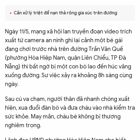
QUỐC TẾ
Cần xử lý triệt để nạn thả rông gia súc trên đường
VĂN HÓA - THỂ THAO
Ngày 11/5, mạng xã hội lan truyền đoạn video trích
xuất từ camera an ninh ghi lại cảnh một bé gái
BẠN ĐỌC & CAND
đang chơi trước nhà trên đường Trần Văn Quế
(phường Hòa Hiệp Nam, quận Liên Chiểu, TP Đà
Nẵng) thì bất ngờ bị một con bò lao đến húc văng
ĐA PHƯƠNG TIỆN
xuống đường. Sự việc xảy ra khoảng 8h sáng cùng
eMagazine
Podcast
ngày.
Video
Ảnh
Sau cú va chạm, người thân đã nhanh chóng xuất
Infographic
hiện, xua đuổi đàn bò và đưa cháu vào nhà kiểm tra
Chuyên trang
An ninh thế giới
Văn nghệ Công an
sức khỏe. May mắn, cháu bé không bị thương
Chuyên đề
nghiêm trọng.