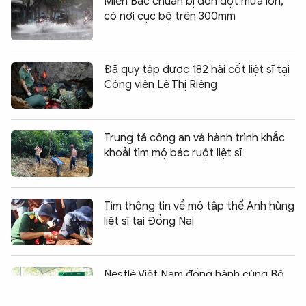
Miền Bắc chuẩn bị đón đợt mưa lớn,
có nơi cục bộ trên 300mm
Đã quy tập được 182 hài cốt liệt sĩ tại
Công viên Lê Thị Riêng
Trung tá công an và hành trình khắc
khoải tìm mộ bác ruột liệt sĩ
Tìm thông tin về mộ tập thể Anh hùng
liệt sĩ tại Đồng Nai
Chia sẻ:
0
Nestlé Việt Nam đồng hành cùng Bộ
Giáo dục và Đào tạo trao tặng bể bơi
cho học sinh tại Bắc Ninh