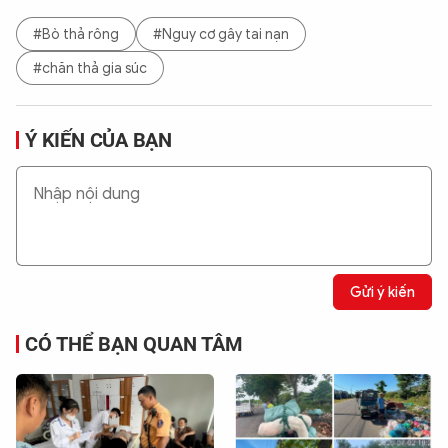
#Bò thả rông
#Nguy cơ gây tai nạn
#chăn thả gia súc
Ý KIẾN CỦA BẠN
Gửi ý kiến
CÓ THỂ BẠN QUAN TÂM