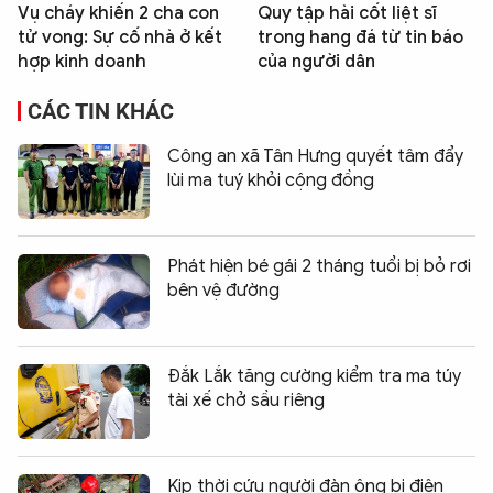
Vụ cháy khiến 2 cha con
Quy tập hài cốt liệt sĩ
tử vong: Sự cố nhà ở kết
trong hang đá từ tin báo
hợp kinh doanh
của người dân
CÁC TIN KHÁC
Công an xã Tân Hưng quyết tâm đẩy
lùi ma tuý khỏi cộng đồng
Phát hiện bé gái 2 tháng tuổi bị bỏ rơi
bên vệ đường
Đắk Lắk tăng cường kiểm tra ma túy
tài xế chở sầu riêng
Kịp thời cứu người đàn ông bị điện