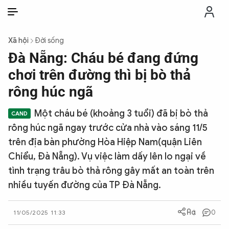
VI
VI
EN
Xã hội
Đời sống
THỜI SỰ
Đà Nẵng: Cháu bé đang đứng
chơi trên đường thì bị bò thả
CHỐNG DIỄN BIẾN HÒA BÌNH
rông húc ngã
Một cháu bé (khoảng 3 tuổi) đã bị bò thả
CÔNG AN TRONG LÒNG DÂN
rông húc ngã ngay trước cửa nhà vào sáng 11/5
trên địa bàn phường Hòa Hiệp Nam(quận Liên
XÃ HỘI
Chiểu, Đà Nẵng). Vụ việc làm dấy lên lo ngại về
tình trạng trâu bò thả rông gây mất an toàn trên
PHÁP LUẬT
nhiều tuyến đường của TP Đà Nẵng.
CÔNG NGHỆ
0
11/05/2025 11:33