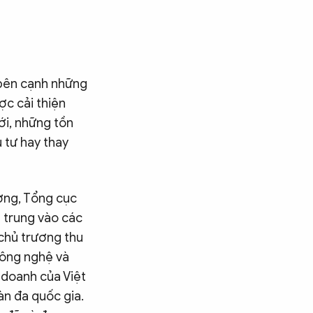
 bên cạnh những
ợc cải thiện
tới, những tồn
u tư hay thay
ương, Tổng cục
 trung vào các
 chủ trương thu
 công nghệ và
 doanh của Việt
àn đa quốc gia.