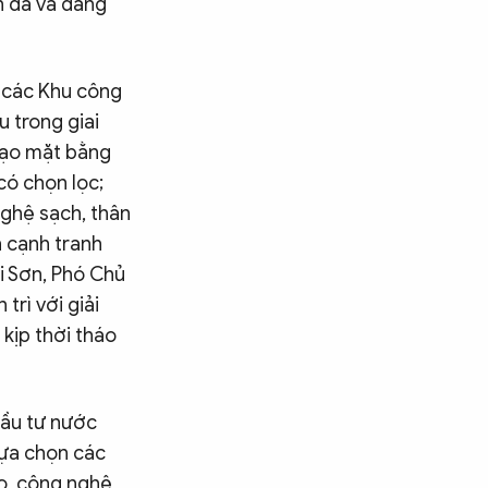
n đã và đang
 các Khu công
u trong giai
tạo mặt bằng
có chọn lọc;
nghệ sạch, thân
h cạnh tranh
i Sơn, Phó Chủ
trì với giải
 kịp thời tháo
đầu tư nước
lựa chọn các
ao, công nghệ