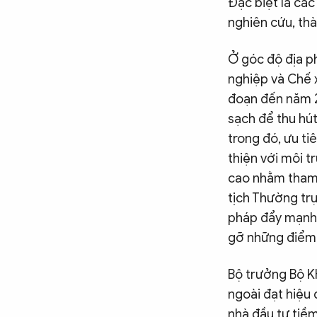
Đặc biệt là các
nghiên cứu, thà
Ở góc độ địa p
nghiệp và Chế x
đoạn đến năm 2
sạch để thu hút
trong đó, ưu t
thiện với môi t
cao nhằm tham 
tịch Thường trự
pháp đẩy mạnh c
gỡ những điểm 
Bộ trưởng Bộ K
ngoài đạt hiệu 
nhà đầu tư tiề