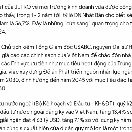
át của JETRO về môi trường kinh doanh vừa được công
 thấy, trong 1 - 2 năm tới, tỷ lệ DN Nhật Bản cho biết s
Nam là 56,7%. Đây là những “cửa sáng” quan trọng cho t
24.
 Chủ tịch kiêm Tổng Giám đốc USABC, nguyên Đại sứ Ho
giá cao các chính sách của Việt Nam để chào đón nhà
 các lĩnh vực ưu tiên như mục tiêu hoạt động của Trun
gia, việc xây dựng Đề án Phát triển nguồn nhân lực ng
m 2030, định hướng đến năm 2045 với mục tiêu đào tạ
30.
ư nước ngoài (Bộ Kế hoạch và Đầu tư - KH&ĐT), quý I/
 đầu tư nước ngoài đăng ký vào Việt Nam, tăng 13,4% so
iải ngân đạt 4,63 tỷ USD, tăng 7,1% so với cùng kỳ năm
án cùng sự xuất hiện của dự án quy mô lớn là một tron