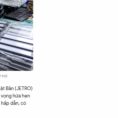
trội.
hật Bản (JETRO)
ỳ vọng hứa hẹn
 hấp dẫn, có