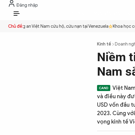
Đăng nhập
THỜI SỰ
CHỐNG DIỄN BIẾN HÒA B
VI
yền
Chủ đề:
Công an Việt Nam cứu hộ, cứu nạn tại Venezuela
Khoa học cơ b
THỜI SỰ
Kinh tế
Doanh ng
Niềm ti
CHỐNG DIỄN BIẾN HÒA BÌNH
Nam sắ
CÔNG AN TRONG LÒNG DÂN
Việt Nam
và điều này đư
XÃ HỘI
USD vốn đầu tư
2023. Cùng với
vọng kinh tế V
PHÁP LUẬT