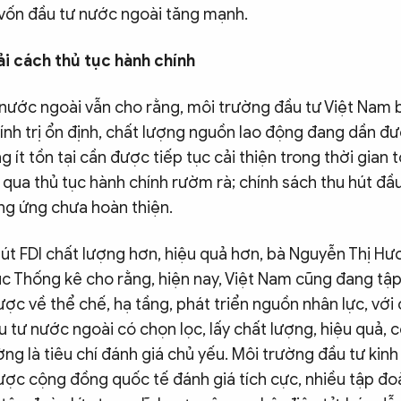
 vốn đầu tư nước ngoài tăng mạnh.
ải cách thủ tục hành chính
ước ngoài vẫn cho rằng, môi trường đầu tư Việt Nam
nh trị ổn định, chất lượng nguồn lao động đang dần đư
g ít tồn tại cần được tiếp tục cải thiện trong thời gian 
n qua thủ tục hành chính rườm rà; chính sách thu hút đầ
ng ứng chưa hoàn thiện.
hút FDI chất lượng hơn, hiệu quả hơn, bà Nguyễn Thị H
c Thống kê cho rằng, hiện nay, Việt Nam cũng đang tập
ược về thể chế, hạ tầng, phát triển nguồn nhân lực, với
u tư nước ngoài có chọn lọc, lấy chất lượng, hiệu quả,
ng là tiêu chí đánh giá chủ yếu. Môi trường đầu tư kinh
ược cộng đồng quốc tế đánh giá tích cực, nhiều tập đo