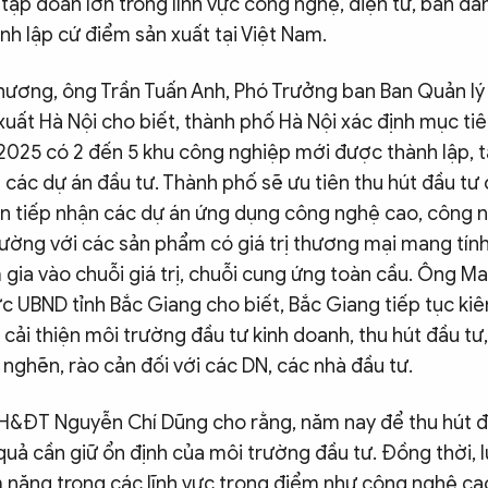
 tập đoàn lớn trong lĩnh vực công nghệ, điện tử, bán dẫ
nh lập cứ điểm sản xuất tại Việt Nam.
hương, ông Trần Tuấn Anh, Phó Trưởng ban Ban Quản lý
uất Hà Nội cho biết, thành phố Hà Nội xác định mục tiê
025 có 2 đến 5 khu công nghiệp mới được thành lập, 
 các dự án đầu tư. Thành phố sẽ ưu tiên thu hút đầu tư 
iên tiếp nhận các dự án ứng dụng công nghệ cao, công 
rường với các sản phẩm có giá trị thương mại mang tín
gia vào chuỗi giá trị, chuỗi cung ứng toàn cầu. Ông Ma
c UBND tỉnh Bắc Giang cho biết, Bắc Giang tiếp tục kiên 
ải thiện môi trường đầu tư kinh doanh, thu hút đầu tư,
nghẽn, rào cản đối với các DN, các nhà đầu tư.
H&ĐT Nguyễn Chí Dũng cho rằng, năm nay để thu hút 
quả cần giữ ổn định của môi trường đầu tư. Đồng thời, 
m năng trong các lĩnh vực trọng điểm như công nghệ c