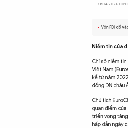
11/04/2024 00:0
CÔNG NGHỆ
Vốn FDI đổ và
QUỐC TẾ
Niềm tin của d
VĂN HÓA - THỂ THAO
Chỉ số niềm tin
BẠN ĐỌC & CAND
Việt Nam (Euro
kể từ năm 2022
đồng DN châu Â
ĐA PHƯƠNG TIỆN
eMagazine
Podcast
Chủ tịch EuroC
quan điểm của 
Video
Ảnh
triển vọng tăn
Infographic
hấp dẫn ngày c