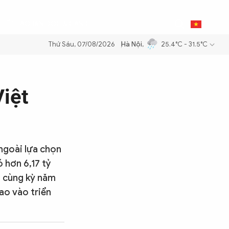
0
THỂ THAO
BẠN ĐỌC & CAND
VI
Thứ Sáu, 07/08/2026
Hà Nội
,
25.4°C - 31.5°C
ng dầu để đảm bảo an ninh năng lượng quốc gia
Thực hiện Nghị quyết
Việt
ngoài lựa chọn
 hơn 6,17 tỷ
i cùng kỳ năm
ao vào triển