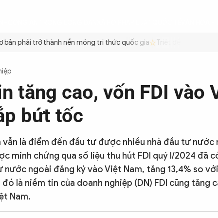
ÌNH
CÔNG AN TRONG LÒNG DÂN
XÃ HỘI
PHÁP LUẬT
QUỐC TẾ
VĂN HÓA - 
ản phải trở thành nền móng tri thức quốc gia
Triệt để tiết kiệm xă
hiệp
n tăng cao, vốn FDI vào 
p bứt tốc
 vẫn là điểm đến đầu tư được nhiều nhà đầu tư nước 
ợc minh chứng qua số liệu thu hút FDI quý I/2024 đã có
 nước ngoài đăng ký vào Việt Nam, tăng 13,4% so vớ
 đó là niềm tin của doanh nghiệp (DN) FDI cũng tăng c
iệt Nam.