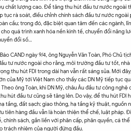
 vụ chất lượng cao. Để tăng thu hút đầu tư nước ngoài th
p tục rà soát, điều chỉnh chính sách đầu tư nước ngoài
àn cầu; trong đó, đặc biệt quan tâm đến các ngành, lĩ
cho quá trình xanh hóa nền kinh tế, chuyển đổi năng l
huyển đổi số…
V Báo CAND ngày 9/4, ông Nguyễn Văn Toàn, Phó Chủ tịc
ầu tư nước ngoài cho rằng, môi trường đầu tư tốt, nhà 
vọng thu hút FDI trong dài hạn vẫn rất sáng sủa. Mới đây
ớn của Mỹ tới Việt Nam cho thấy các DN Mỹ tiếp tục q
. Theo ông Toàn, khi DN Mỹ, châu Âu đầu tư công nghệ 
hu hút đầu tư cũng sẽ tăng lên. Do vậy, để thu hút FDI 
 hạ tầng, đất sạch; giao thông, hạ tầng kỹ thuật, nguồn 
ưu tiên hàng đầu vẫn là hoàn thiện thể chế, luật pháp. Đ
ế, chính sách, gắn liền với phân cấp, phân quyền, cá thể
o trách nhiệm của người đứng đầu.