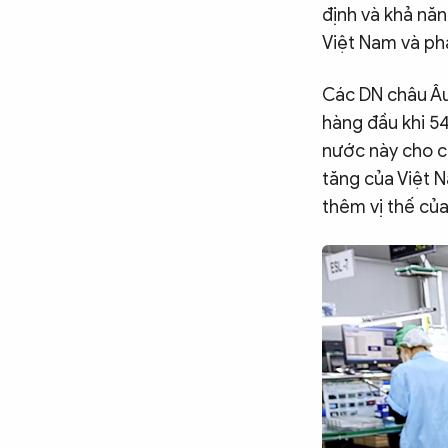
Chuyên trang
An ninh thế giới
Văn nghệ Công an
định và khả nă
Chuyên đề
Việt Nam và ph
Các DN châu Âu 
hàng đầu khi 5
nước này cho c
tăng của Việt 
thêm vị thế của