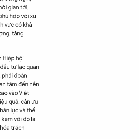
ời gian tới,
 phù hợp với xu
nh vực có khả
ượng, tăng
h Hiệp hội
đầu tư lạc quan
, phái đoàn
uan tâm đến nền
cao vào Việt
hiệu quả, cần ưu
nhân lực và thể
i kèm với đó là
 hóa trách