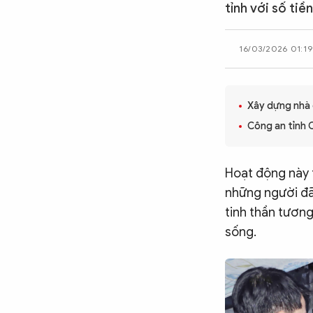
tỉnh với số tiề
CÔNG NGHỆ
16/03/2026 01:19
QUỐC TẾ
Xây dựng nhà ở
VĂN HÓA - THỂ THAO
Công an tỉnh 
BẠN ĐỌC & CAND
Hoạt động này t
những người đã
tinh thần tương
ĐA PHƯƠNG TIỆN
sống.
eMagazine
Podcast
Video
Ảnh
Infographic