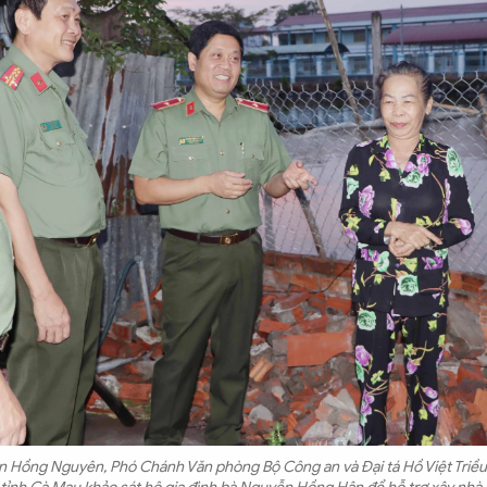
 Hồng Nguyên, Phó Chánh Văn phòng Bộ Công an và Đại tá Hồ Việt Triề