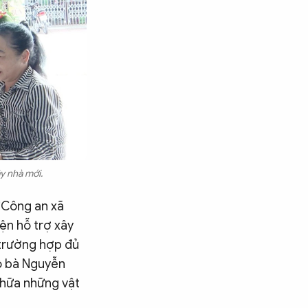
ây nhà mới.
 “Công an xã
ện hỗ trợ xây
 trường hợp đủ
hộ bà Nguyễn
chữa những vật