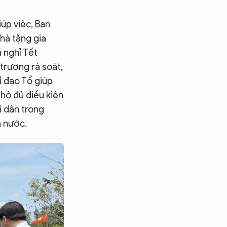
.
úp việc, Ban
nhà tặng gia
n nghỉ Tết
trương rà soát,
ỉ đạo Tổ giúp
 hộ đủ điều kiện
i dân trong
à nước.