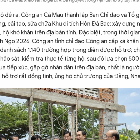
tỉnh Cà Mau khảo sát hộ gia đình bà Nguyễn Hồng Hận để hỗ trợ xây nhà
ộ đề ra, Công an Cà Mau thành lập Ban Chỉ đạo và Tổ gi
g, cải tạo, sửa chữa Khu di tích Hòn Đá Bạc; xây dựng 
, hộ khó khăn trên địa bàn tỉnh. Đặc biệt, trong thời gia
h Ngọ 2026, Công an tỉnh chỉ đạo Công an cấp xã khẩn 
 danh sách 1.140 trường hợp trong diện được hỗ trợ; ch
khảo sát, kiểm tra thực tế từng hộ, sau đó lựa chọn 500
ua tiếp xúc, gặp gỡ nhân dân trên địa bàn, nhất là ngườ
 hỗ trợ rất đồng tình, ủng hộ chủ trương của Đảng, Nh