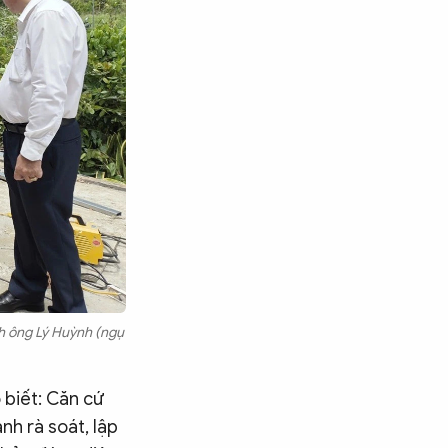
nh ông Lý Huỳnh (ngụ
 biết: Căn cứ
nh rà soát, lập
Tìm kiếm