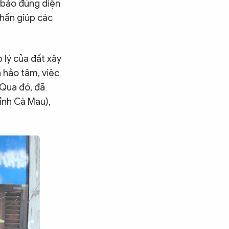
 bảo đúng diện
phần giúp các
 lý của đất xây
à hảo tâm, việc
 Qua đó, đã
tỉnh Cà Mau),