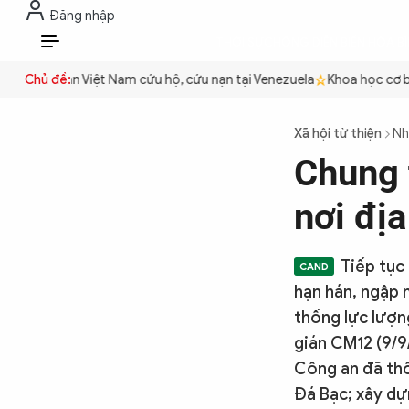
Đăng nhập
THỜI SỰ
CHỐNG DIỄN BIẾN HÒA B
VI
Công an Việt Nam cứu hộ, cứu nạn tại Venezuela
Chủ đề:
Khoa học cơ bản 
THỜI SỰ
Xã hội từ thiện
Nh
Chung 
CHỐNG DIỄN BIẾN HÒA BÌNH
nơi đị
CÔNG AN TRONG LÒNG DÂN
Tiếp tục 
hạn hán, ngập
XÃ HỘI
thống lực lượn
gián CM12 (9/9
Công an đã thố
PHÁP LUẬT
Đá Bạc; xây dự