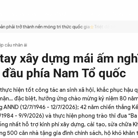
ÌNH
CÔNG AN TRONG LÒNG DÂN
XÃ HỘI
PHÁP LUẬT
QUỐC TẾ
VĂN HÓA - 
phải trở thành nền móng tri thức quốc gia
Triệt để tiết kiệm xăng 
ịp cầu nhân ái
tay xây dựng mái ấm nghĩ
a đầu phía Nam Tổ quốc
thực hiện tốt công tác an sinh xã hội, khắc phục hậu q
 mặn… đặc biệt, hưởng ứng chào mừng kỷ niệm 80 nă
g ANND (12/7/1946 - 12/7/2026); 42 năm chiến thắng K
/1984 - 9/9/2026) và thực hiện phong trào thi đua “Ba
ng nhất hỗ trợ kinh phí xây dựng, cải tạo, sửa chữa Kh
ng 500 căn nhà tặng gia đình chính sách, hộ khó khăn 