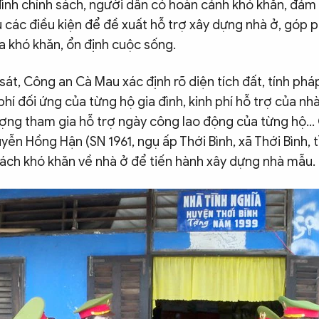
đình chính sách, người dân có hoàn cảnh khó khăn, đảm
 các điều kiện để đề xuất hỗ trợ xây dựng nhà ở, góp 
a khó khăn, ổn định cuộc sống.
sát, Công an Cà Mau xác định rõ diện tích đất, tính pháp
phí đối ứng của từng hộ gia đình, kinh phí hỗ trợ của nh
ợng tham gia hỗ trợ ngày công lao động của từng hộ...
ễn Hồng Hận (SN 1961, ngụ ấp Thới Bình, xã Thới Bình, 
sách khó khăn về nhà ở để tiến hành xây dựng nhà mẫu.