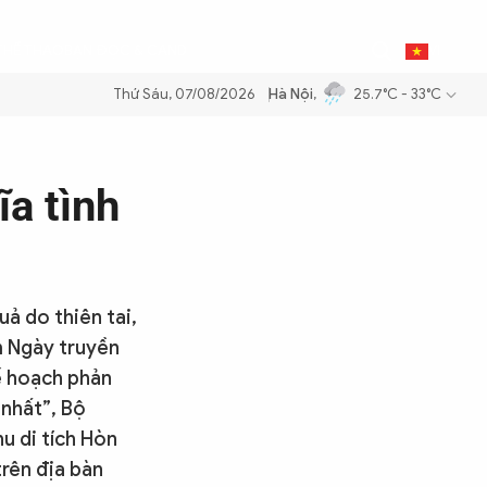
0
THỂ THAO
BẠN ĐỌC & CAND
VI
Thứ Sáu, 07/08/2026
Hà Nội
,
25.7°C - 33°C
dầu để đảm bảo an ninh năng lượng quốc gia
Thực hiện Nghị quyết Đạ
a tình
uả do thiên tai,
m Ngày truyền
ế hoạch phản
 nhất”, Bộ
u di tích Hòn
trên địa bàn