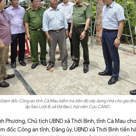
u, Giám đốc Công an tỉnh Cà Mau kiểm tra tiến độ xây dựng nhà cho gia đì
ấp Sào Lưới B, xã Đá Bạc), hội viên Cựu CAND.
 Phương, Chủ tịch UBND xã Thới Bình, tỉnh Cà Mau cho
ám đốc Công an tỉnh, Đảng ủy, UBND xã Thới Bình tiến hà