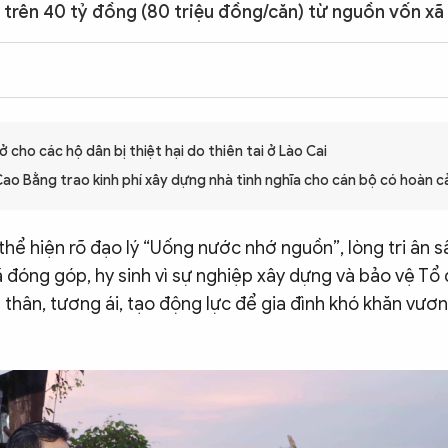
n trên 40 tỷ đồng (80 triệu đồng/căn) từ nguồn vốn xã 
 cho các hộ dân bị thiệt hại do thiên tai ở Lào Cai
Cao Bằng trao kinh phí xây dựng nhà tình nghĩa cho cán bộ có hoàn c
hể hiện rõ đạo lý “Uống nước nhớ nguồn”, lòng tri ân s
 đóng góp, hy sinh vì sự nghiệp xây dựng và bảo vệ Tổ
 thân, tương ái, tạo động lực để gia đình khó khăn vươn