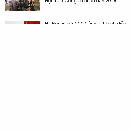
Hội thao Công an nhân dân 2026
Chia sẻ:
0
Hà Nội: Hơn 3.000 Cảnh sát trình diễn
võ thuật, điều lệnh
Thước đo chất lượng huấn luyện của
Công an Hà Nội
Hiệu quả từ những mô hình vận động
thu hồi vũ khí, vật liệu nổ ở Gia Lai
Biểu dương sức mạnh, bản lĩnh và khí
phách người chiến sĩ Công an