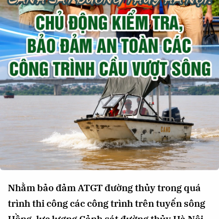
QUỐC TẾ
VĂN HÓA - THỂ THAO
BẠN ĐỌC & CAND
ĐA PHƯƠNG TIỆN
eMagazine
Podcast
Video
Ảnh
Infographic
Chuyên trang
An ninh thế giới
Văn nghệ Công an
Chuyên đề
Nhằm bảo đảm ATGT đường thủy trong quá
trình thi công các công trình trên tuyến sông
Hồng, lực lượng Cảnh sát đường thủy Hà Nội