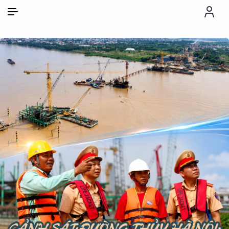
VI
VI
EN
THỜI SỰ
CHỐNG DIỄN BIẾN HÒA BÌNH
CÔNG AN TRONG LÒNG DÂN
XÃ HỘI
PHÁP LUẬT
CÔNG NGHỆ