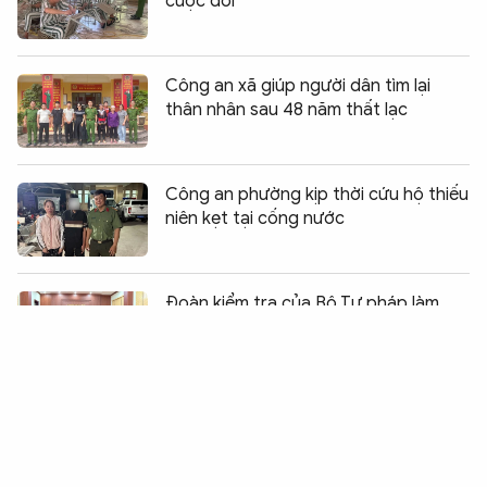
cuộc đời
Công an xã giúp người dân tìm lại
thân nhân sau 48 năm thất lạc
Công an phường kịp thời cứu hộ thiếu
niên kẹt tại cống nước
Chia sẻ:
0
Đoàn kiểm tra của Bộ Tư pháp làm
việc tại Hưng Yên về công tác đăng ký
biện pháp bảo đảm và bồi thường nhà
nước
TP Hồ Chí Minh với mục tiêu trở thành
đô thị thông minh