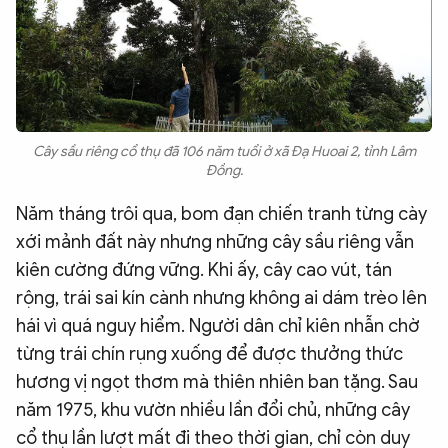
Cây sầu riêng cổ thụ đã 106 năm tuổi ở xã Đạ Huoai 2, tỉnh Lâm
Đồng.
Năm tháng trôi qua, bom đạn chiến tranh từng cày
xới mảnh đất này nhưng những cây sầu riêng vẫn
kiên cường đứng vững. Khi ấy, cây cao vút, tán
rộng, trái sai kín cành nhưng không ai dám trèo lên
hái vì quá nguy hiểm. Người dân chỉ kiên nhẫn chờ
từng trái chín rụng xuống để được thưởng thức
hương vị ngọt thơm mà thiên nhiên ban tặng. Sau
năm 1975, khu vườn nhiều lần đổi chủ, những cây
cổ thụ lần lượt mất đi theo thời gian, chỉ còn duy