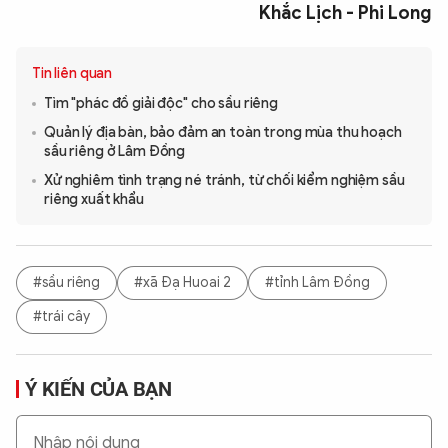
Khắc Lịch - Phi Long
Tin liên quan
Tìm "phác đồ giải độc" cho sầu riêng
Quản lý địa bàn, bảo đảm an toàn trong mùa thu hoạch
sầu riêng ở Lâm Đồng
Xử nghiêm tình trạng né tránh, từ chối kiểm nghiệm sầu
riêng xuất khẩu
#sầu riêng
#xã Đạ Huoai 2
#tỉnh Lâm Đồng
#trái cây
Ý KIẾN CỦA BẠN