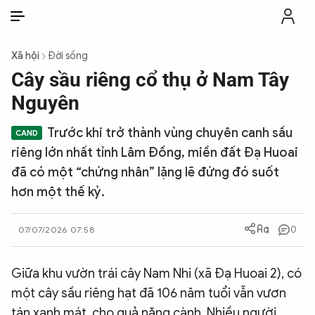
VI
VI
EN
Xã hội
Đời sống
THỜI SỰ
Cây sầu riêng cổ thụ ở Nam Tây
Nguyên
CHỐNG DIỄN BIẾN HÒA BÌNH
Trước khi trở thành vùng chuyên canh sầu
riêng lớn nhất tỉnh Lâm Đồng, miền đất Đạ Huoai
CÔNG AN TRONG LÒNG DÂN
đã có một “chứng nhân” lặng lẽ đứng đó suốt
hơn một thế kỷ.
XÃ HỘI
0
07/07/2026 07:58
PHÁP LUẬT
Giữa khu vườn trái cây Nam Nhi (xã Đạ Huoai 2), có
CÔNG NGHỆ
một cây sầu riêng hạt đã 106 năm tuổi vẫn vươn
tán xanh mát, cho quả nặng cành. Nhiều người