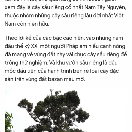
xem đây là cây sầu riêng cổ nhất Nam Tây Nguyên,
QUỐC TẾ
thuộc nhóm những cây sầu riêng lâu đời nhất Việt
Nam còn hiện hữu.
VĂN HÓA - THỂ THAO
Theo lời kể của các bậc cao niên, vào những năm
BẠN ĐỌC & CAND
đầu thế kỷ XX, một người Pháp am hiểu canh nông
đã mang về vùng đất này vài chục cây sầu riêng để
trồng thử nghiệm. Và khu vườn sầu riêng là dấu
ĐA PHƯƠNG TIỆN
mốc đầu tiên của hành trình bén rễ loài cây đặc
eMagazine
Podcast
sản trên vùng đất bazan màu mỡ.
Video
Ảnh
Infographic
Chuyên trang
An ninh thế giới
Văn nghệ Công an
Chuyên đề