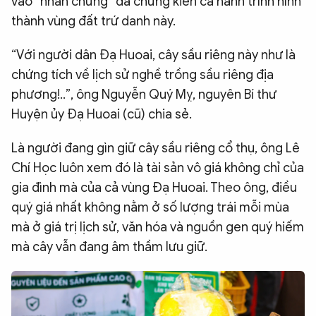
vào “nhân chứng” đã chứng kiến cả hành trình hình
thành vùng đất trứ danh này.
“Với người dân Đạ Huoai, cây sầu riêng này như là
chứng tích về lịch sử nghề trồng sầu riêng địa
phương!..”, ông Nguyễn Quý Mỵ, nguyên Bí thư
Huyện ủy Đạ Huoai (cũ) chia sẻ.
Là người đang gìn giữ cây sầu riêng cổ thụ, ông Lê
Chí Học luôn xem đó là tài sản vô giá không chỉ của
gia đình mà của cả vùng Đạ Huoai. Theo ông, điều
quý giá nhất không nằm ở số lượng trái mỗi mùa
mà ở giá trị lịch sử, văn hóa và nguồn gen quý hiếm
mà cây vẫn đang âm thầm lưu giữ.