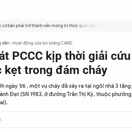
ÌNH
CÔNG AN TRONG LÒNG DÂN
XÃ HỘI
PHÁP LUẬT
QUỐC TẾ
VĂN HÓA - 
ơ bản phải trở thành nền móng tri thức quốc gia
Triệt để tiết kiệm
g dân
Hoạt động của lực lượng CAND
át PCCC kịp thời giải cứu
 kẹt trong đám cháy
 ngày 1/6 , một vụ cháy đã xảy ra tại ngôi nhà 3 tầng
ành Đạt (SN 1983, ở đường Trần Thị Kỷ, thuộc phườn
ai).
8