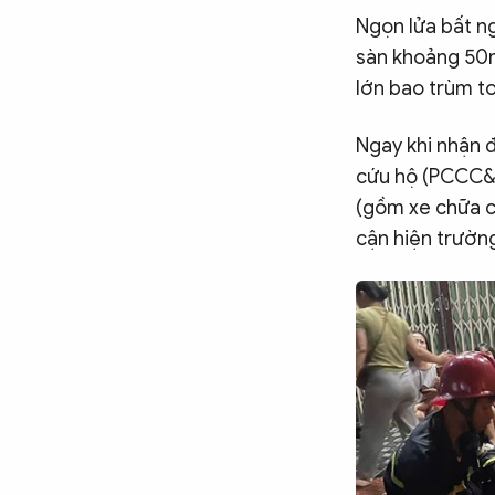
Ngọn lửa bất n
CÔNG NGHỆ
sàn khoảng 50m
lớn bao trùm to
QUỐC TẾ
Ngay khi nhận 
cứu hộ (PCCC&C
VĂN HÓA - THỂ THAO
(gồm xe chữa c
cận hiện trườn
BẠN ĐỌC & CAND
ĐA PHƯƠNG TIỆN
eMagazine
Podcast
Video
Ảnh
Infographic