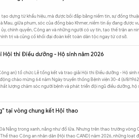
tạo dựng từ khẩu hiệu, mà được bồi đắp bằng niềm tin, sự đồng thuậ
à Mau, giữa phum, sóc của đồng bào Khmer, niềm tin ấy đang được v
ủy, chính quyền, Công an và những người có uy tín, tạo thế trận an n
ính trị và củng cố khối đại đoàn kết toàn dân tộc ngay từ cơ sở.
ải Hội thi Điều dưỡng - Hộ sinh năm 2026
ông an) tổ chức Lễ tổng kết và trao giải Hội thi Điều dưỡng - Hộ sin
 động chào mừng 64 năm Ngày truyền thống Bệnh viện 30-4 (6/8/1962 
hất lượng chăm sóc người bệnh và phát triển đội ngũ điều dưỡng, hộ 
" tại vòng chung kết Hội thao
 Đà Nẵng trong xanh, nắng như đổ lửa. Nhưng trên thao trường vòng 
à Thể thao Công an nhân dân (Hội thao CAND) năm 2026, những loạt đ