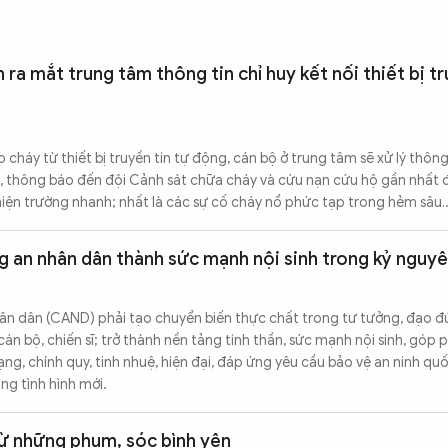
ra mắt trung tâm thông tin chỉ huy kết nối thiết bị tr
o cháy từ thiết bị truyền tin tự động, cán bộ ở trung tâm sẽ xử lý thông
hỉ, thông báo đến đội Cảnh sát chữa cháy và cứu nạn cứu hộ gần nhất 
 hiện trường nhanh; nhất là các sự cố cháy nổ phức tạp trong hẻm sâu
g an nhân dân thành sức mạnh nội sinh trong kỷ nguy
ân dân (CAND) phải tạo chuyển biến thực chất trong tư tưởng, đạo đức
án bộ, chiến sĩ; trở thành nền tảng tinh thần, sức mạnh nội sinh, góp 
, chính quy, tinh nhuệ, hiện đại, đáp ứng yêu cầu bảo vệ an ninh quố
ong tình hình mới.
từ những phum, sóc bình yên