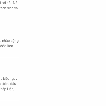
sôi nổi. Nổi
vạch đích và
òa nhập cộng
 phần làm
ặc biệt nguy
 tội ra đầu
háp luật,