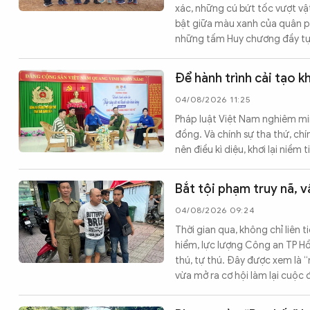
xác, những cú bứt tốc vượt vật
bật giữa màu xanh của quân phụ
những tấm Huy chương đầy tự
Để hành trình cải tạo 
04/08/2026 11:25
Pháp luật Việt Nam nghiêm min
đồng. Và chính sự tha thứ, ch
nên điều kì diệu, khơi lại niềm 
Bắt tội phạm truy nã, 
04/08/2026 09:24
Thời gian qua, không chỉ liên 
hiểm, lực lượng Công an TP H
thú, tự thú. Đây được xem là 
vừa mở ra cơ hội làm lại cuộc