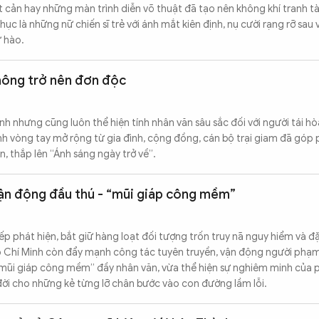
 cản hay những màn trình diễn võ thuật đã tạo nên không khí tranh tài 
c là những nữ chiến sĩ trẻ với ánh mắt kiên định, nụ cười rạng rỡ sau 
 hào.
không trở nên đơn độc
h nhưng cũng luôn thể hiện tính nhân văn sâu sắc đối với người tái h
ính vòng tay mở rộng từ gia đình, cộng đồng, cán bộ trại giam đã góp
tin, thắp lên “Ánh sáng ngày trở về”.
vận động đầu thú - “mũi giáp công mềm”
tiếp phát hiện, bắt giữ hàng loạt đối tượng trốn truy nã nguy hiểm và đ
ồ Chí Minh còn đẩy mạnh công tác tuyên truyền, vận động người phạm
“mũi giáp công mềm” đầy nhân văn, vừa thể hiện sự nghiêm minh của p
 đời cho những kẻ từng lỡ chân bước vào con đường lầm lỗi.