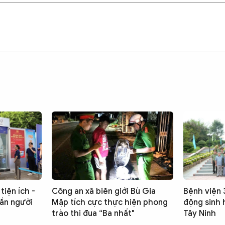
tiện ích -
Công an xã biên giới Bù Gia
Bệnh viện 
gần người
Mập tích cực thực hiện phong
động sinh h
trào thi đua “Ba nhất"
Tây Ninh