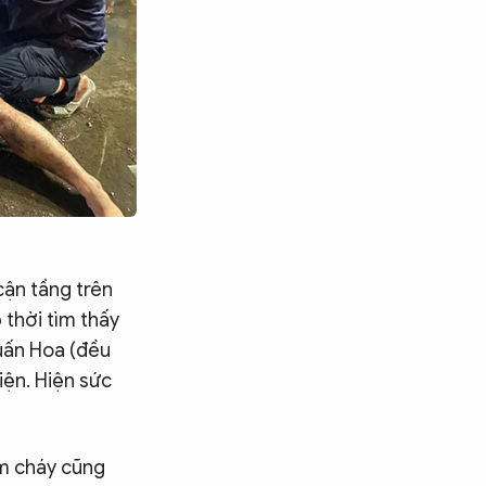
cận tầng trên
 thời tìm thấy
uấn Hoa (đều
iện. Hiện sức
ám cháy cũng