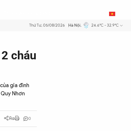
0
THỂ THAO
BẠN ĐỌC & CAND
VI
Thứ Tư, 05/08/2026
Hà Nội
,
24.6°C - 32.9°C
 xăng dầu để đảm bảo an ninh năng lượng quốc gia
Thực hiện Nghị qu
 2 cháu
 của gia đình
g Quy Nhơn
0