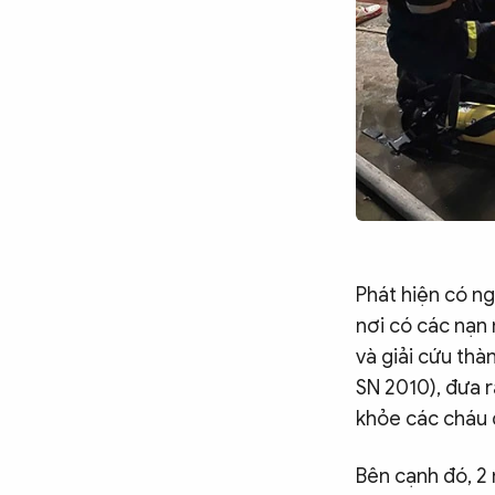
Chuyên trang
An ninh thế giới
Văn nghệ Công an
Chuyên đề
Phát hiện có ng
nơi có các nạn 
và giải cứu th
SN 2010), đưa r
khỏe các cháu 
Bên cạnh đó, 2