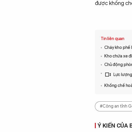
được khống ch
Tin liên quan
Cháy kho phế 
Kho chứa xe điệ
Chủ động phòn
Lực lượng 
Khống chế hoàn
#Công an tỉnh Gi
Ý KIẾN CỦA 