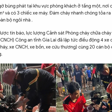
gờ bùng phát tại khu vực phòng khách ở tầng một, nơi c
² và có 3 chiếc xe máy. Đám cháy nhanh chóng tỏa ra 
àn bộ ngôi nhà .
được tin báo, lực lượng Cảnh sát Phòng cháy chữa cháy
NCH) Công an tỉnh Gia Lai đã lập tức điều động 4 xe
háy, xe CNCH, xe bồn, xe cứu thương) cùng 20 cán bộ c
g.