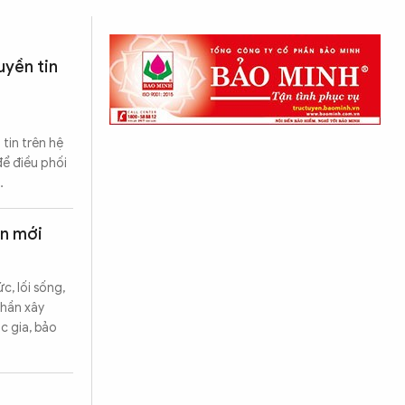
uyền tin
 tin trên hệ
để điều phối
…
ên mới
, lối sống,
phần xây
c gia, bảo