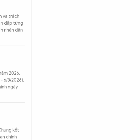
n và trách
un đắp từng
inh nhân dân
h năm 2026.
- 6/8/2026),
sinh ngày
Chung kết
ạn chính