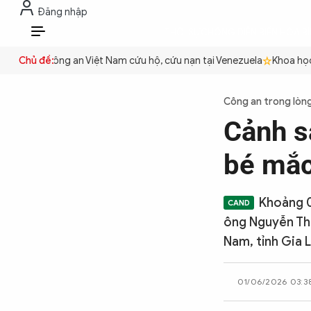
Đăng nhập
THỜI SỰ
CHỐNG DIỄN BIẾN HÒA B
VI
quyền
Chủ đề:
Công an Việt Nam cứu hộ, cứu nạn tại Venezuela
Khoa học c
THỜI SỰ
Công an trong lòn
Cảnh s
CHỐNG DIỄN BIẾN HÒA BÌNH
bé mắc
CÔNG AN TRONG LÒNG DÂN
Khoảng 0h
ông Nguyễn Th
XÃ HỘI
Nam, tỉnh Gia L
01/06/2026 03:3
PHÁP LUẬT