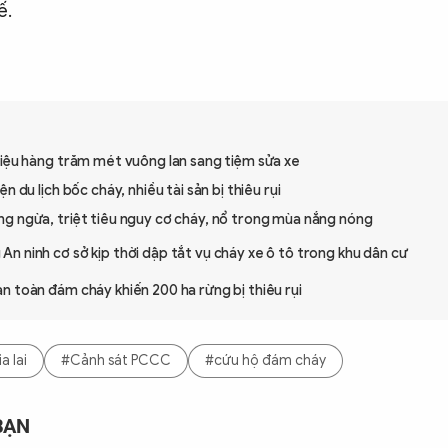
ế.
liệu hàng trăm mét vuông lan sang tiệm sửa xe
n du lịch bốc cháy, nhiều tài sản bị thiêu rụi
g ngừa, triệt tiêu nguy cơ cháy, nổ trong mùa nắng nóng
An ninh cơ sở kịp thời dập tắt vụ cháy xe ô tô trong khu dân cư
 toàn đám cháy khiến 200 ha rừng bị thiêu rụi
a lai
#Cảnh sát PCCC
#cứu hộ đám cháy
BẠN