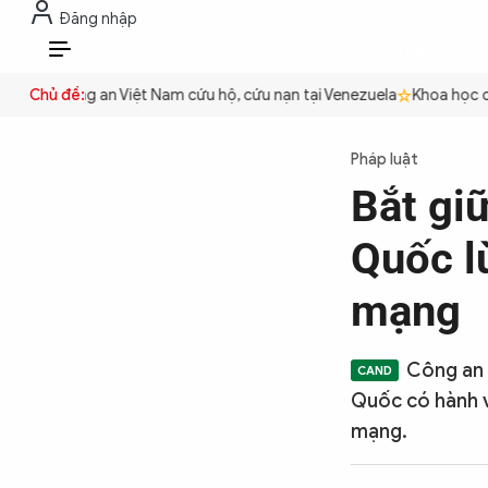
Đăng nhập
THỜI SỰ
CHỐNG DIỄN BIẾN HÒA B
VI
yền
Chủ đề:
Công an Việt Nam cứu hộ, cứu nạn tại Venezuela
Khoa học cơ b
THỜI SỰ
Pháp luật
Bắt gi
CHỐNG DIỄN BIẾN HÒA BÌNH
Quốc l
CÔNG AN TRONG LÒNG DÂN
mạng
XÃ HỘI
Công an 
Quốc có hành v
mạng.
PHÁP LUẬT