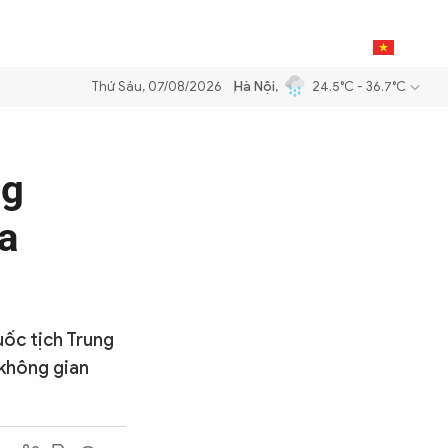
0
THỂ THAO
BẠN ĐỌC & CAND
VI
Thứ Sáu, 07/08/2026
Hà Nội
,
24.5°C - 36.7°C
ng dầu để đảm bảo an ninh năng lượng quốc gia
Thực hiện Nghị quyết
ng
a
uốc tịch Trung
 không gian