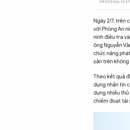
07/07/2026 15:57
CÔNG NGHỆ
Ngày 2/7, trên 
với Phòng An n
QUỐC TẾ
ninh điều tra v
ông Nguyễn Văn
VĂN HÓA - THỂ THAO
chức năng phát
sản trên không 
BẠN ĐỌC & CAND
Theo kết quả đi
dụng nhắn tin 
ĐA PHƯƠNG TIỆN
dụng nhiều thủ 
eMagazine
Podcast
chiếm đoạt tài 
Video
Ảnh
Infographic