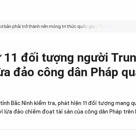
ÌNH
CÔNG AN TRONG LÒNG DÂN
XÃ HỘI
PHÁP LUẬT
QUỐC TẾ
VĂN HÓA - 
ản phải trở thành nền móng tri thức quốc gia
Triệt để tiết kiệm xă
ữ 11 đối tượng người Tru
ừa đảo công dân Pháp qu
tỉnh Bắc Ninh kiểm tra, phát hiện 11 đối tượng mang q
i lừa đảo chiếm đoạt tài sản của công dân Pháp trên