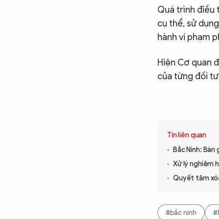
Quá trình điều 
cụ thể, sử dụng
hành vi phạm ph
Hiện Cơ quan đi
của từng đối tư
Tin liên quan
Bắc Ninh: Bàn 
Xử lý nghiêm h
Quyết tâm xóa
#bắc ninh
#