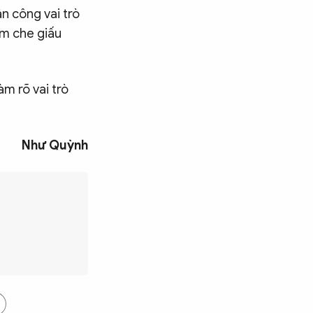
n công vai trò
ằm che giấu
àm rõ vai trò
Như Quỳnh