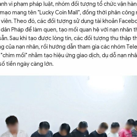
ành vi phạm pháp luật, nhóm đối tượng tổ chức vận hà
ả mạo mang tên "Lucky Coin Mall", đồng thời phân công 
 viên. Theo đó, các đối tượng sử dụng tài khoản Faceb
g dân Pháp để làm quen, tạo mối quan hệ với nạn nhân t
ẵn. Sau khi tạo được lòng tin, các đối tượng thu thập th
g của nạn nhân, rồi hướng dẫn tham gia các nhóm Tel
 "chim mồi" nhằm tạo hiệu ứng giao dịch, dụ dỗ nạn nhâ
 số tiền ngày càng lớn.