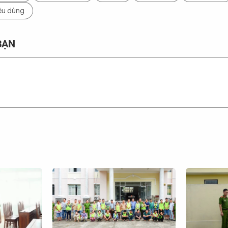
iêu dùng
BẠN