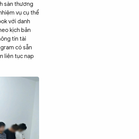
nh sàn thương
nhiệm vụ cụ thể
ook với danh
heo kịch bản
ông tin tài
egram có sẵn
n liên tục nạp
Tìm kiếm