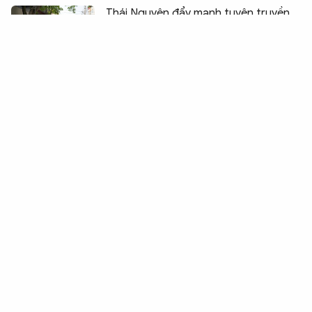
Chia sẻ:
0
Thái Nguyên đẩy mạnh tuyên truyền,
phòng ngừa tội phạm mua bán người
Công an hỗ trợ giải phóng mặt bằng
công trình trọng điểm ở Vũng Áng
“Điểm tựa lòng dân” để Đất Mũi vươn
xa
Nhiều vận động viên liên tiếp chinh
phục thành tích cao
Bộ Công an, Bộ Giáo dục và Đào tạo
chung tay đảm bảo an toàn trường