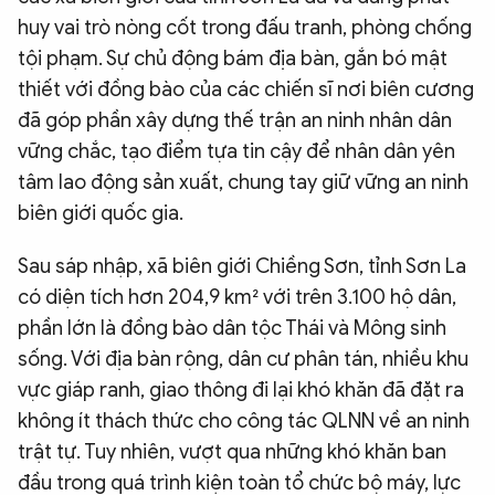
huy vai trò nòng cốt trong đấu tranh, phòng chống
QUỐC TẾ
tội phạm. Sự chủ động bám địa bàn, gắn bó mật
thiết với đồng bào của các chiến sĩ nơi biên cương
VĂN HÓA - THỂ THAO
đã góp phần xây dựng thế trận an ninh nhân dân
vững chắc, tạo điểm tựa tin cậy để nhân dân yên
BẠN ĐỌC & CAND
tâm lao động sản xuất, chung tay giữ vững an ninh
biên giới quốc gia.
ĐA PHƯƠNG TIỆN
Sau sáp nhập, xã biên giới Chiềng Sơn, tỉnh Sơn La
eMagazine
Podcast
có diện tích hơn 204,9 km² với trên 3.100 hộ dân,
Video
Ảnh
phần lớn là đồng bào dân tộc Thái và Mông sinh
sống. Với địa bàn rộng, dân cư phân tán, nhiều khu
Infographic
vực giáp ranh, giao thông đi lại khó khăn đã đặt ra
Chuyên trang
An ninh thế giới
Văn nghệ Công an
không ít thách thức cho công tác QLNN về an ninh
Chuyên đề
trật tự. Tuy nhiên, vượt qua những khó khăn ban
đầu trong quá trình kiện toàn tổ chức bộ máy, lực