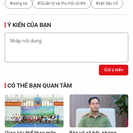
#vùng xa
#Quản lý và thu hồi vũ khí
#vật liệu nổ
Ý KIẾN CỦA BẠN
Gửi ý kiến
CÓ THỂ BẠN QUAN TÂM