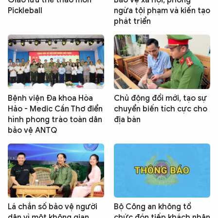
Giao lưu thể thao môn
Bảo vệ xã hội, phòng
Pickleball
ngừa tội phạm và kiến tạo
phát triển
Bệnh viện Đa khoa Hòa
Chủ động đổi mới, tạo sự
Hảo - Medic Cần Thơ điển
chuyển biến tích cực cho
hình phong trào toàn dân
địa bàn
bảo vệ ANTQ
Lá chắn số bảo vệ người
Bộ Công an không tổ
dân vì một không gian
chức đón tiếp khách nhân