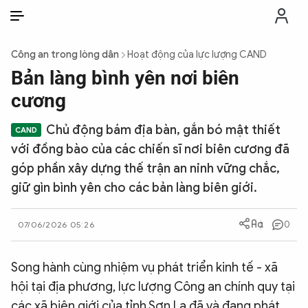
VI
VI
EN
Công an trong lòng dân
Hoạt động của lực lượng CAND
THỜI SỰ
Bản làng bình yên nơi biên
cương
CHỐNG DIỄN BIẾN HÒA BÌNH
Chủ động bám địa bàn, gắn bó mật thiết
với đồng bào của các chiến sĩ nơi biên cương đã
CÔNG AN TRONG LÒNG DÂN
góp phần xây dựng thế trận an ninh vững chắc,
giữ gìn bình yên cho các bản làng biên giới.
XÃ HỘI
0
07/06/2026 05:26
PHÁP LUẬT
Song hành cùng nhiệm vụ phát triển kinh tế - xã
CÔNG NGHỆ
hội tại địa phương, lực lượng Công an chính quy tại
các xã biên giới của tỉnh Sơn La đã và đang phát