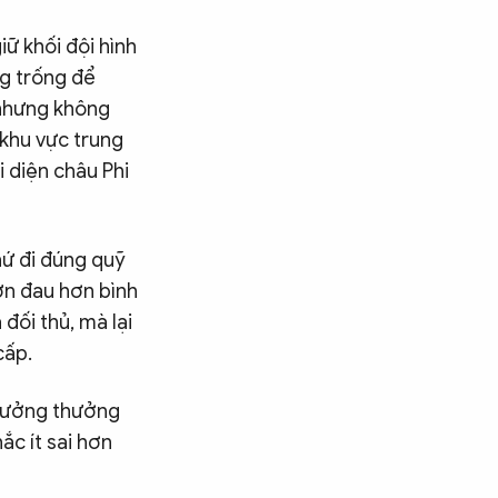
ữ khối đội hình
ng trống để
 nhưng không
khu vực trung
i diện châu Phi
hứ đi đúng quỹ
ớn đau hơn bình
đối thủ, mà lại
cấp.
 tưởng thưởng
c ít sai hơn
Tìm kiếm