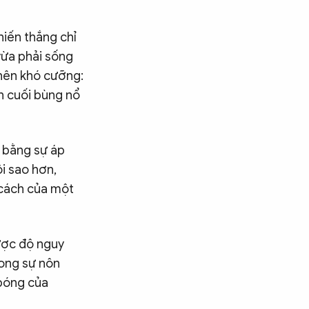
hiến thắng chỉ
vừa phải sống
 nên khó cưỡng:
n cuối bùng nổ
 bằng sự áp
i sao hơn,
 cách của một
ược độ nguy
rong sự nôn
 bóng của