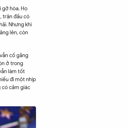
i gỡ hòa. Họ
, trận đấu có
hãi. Nhưng khi
ăng lên, còn
 vẫn cố gắng
òn ở trong
vẫn làm tốt
iếu đi một nhịp
g có cảm giác