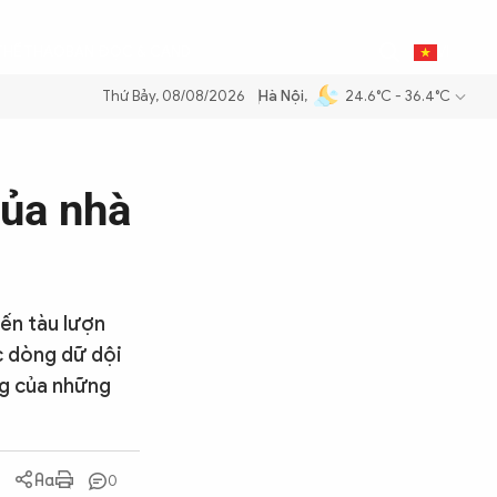
0
THỂ THAO
BẠN ĐỌC & CAND
VI
Thứ Bảy, 08/08/2026
Hà Nội
,
24.6°C - 36.4°C
xăng dầu để đảm bảo an ninh năng lượng quốc gia
Thực hiện Nghị quy
của nhà
ến tàu lượn
c dòng dữ dội
ng của những
0