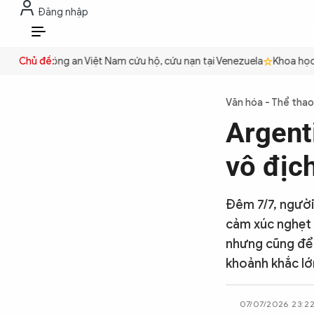
Đăng nhập
THỜI SỰ
CHỐNG DIỄN BIẾN HÒA B
VI
uyền
Chủ đề:
Công an Việt Nam cứu hộ, cứu nạn tại Venezuela
Khoa học cơ
THỜI SỰ
Văn hóa - Thể thao
Argent
CHỐNG DIỄN BIẾN HÒA BÌNH
vô địc
CÔNG AN TRONG LÒNG DÂN
Đêm 7/7, người
cảm xúc nghẹt 
XÃ HỘI
nhưng cũng để 
khoảnh khắc lớ
PHÁP LUẬT
07/07/2026 23:2