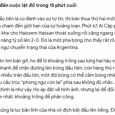
đến cuộc lật đổ trong 15 phút cuối
u tiên là cú đánh vào sự tự tin, thì bàn thua thứ hai mớ
a chạm đến giới hạn của sự hoảng loạn. Phút 67, Ai Cập
c khe cho Haissem Hassan thoát xuống rồi căng ngang
âng tỷ số lên 2-0. Đó là một pha bóng cho thấy rất rõ
 ngự chuyển trạng thái của Argentina.
ên tìm bàn gỡ, họ để lộ khoảng trống sau lưng hai hậu v
nhanh để chặn đường lên bóng đầu tiên, còn hàng thủ rơ
g nhiều trận đấu lớn, một đội bóng có thể cầm bóng nh
cấu trúc “phòng ngự còn lại” phía sau không đủ chắc.
chính là như vậy. Họ áp đặt về hình ảnh, nhưng lại để đối
ểm nhất: khoảng trống để phản công.
cũng là lúc bản lĩnh của nhà vô địch bắt đầu lên tiếng. 