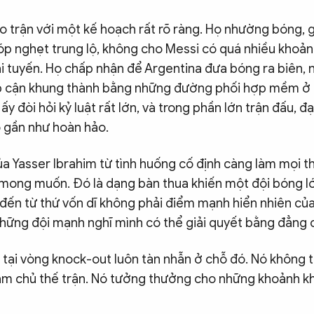
 trận với một kế hoạch rất rõ ràng. Họ nhường bóng, gi
bóp nghẹt trung lộ, không cho Messi có quá nhiều khoả
ai tuyến. Họ chấp nhận để Argentina đưa bóng ra biên,
ếp cận khung thành bằng những đường phối hợp mềm ở 
y đòi hỏi kỷ luật rất lớn, và trong phần lớn trận đấu, đạ
ó gần như hoàn hảo.
a Yasser Ibrahim từ tình huống cố định càng làm mọi t
mong muốn. Đó là dạng bàn thua khiến một đội bóng l
đến từ thứ vốn dĩ không phải điểm mạnh hiển nhiên của 
những đội mạnh nghĩ mình có thể giải quyết bằng đẳng 
tại vòng knock-out luôn tàn nhẫn ở chỗ đó. Nó không
àm chủ thế trận. Nó tưởng thưởng cho những khoảnh khắ