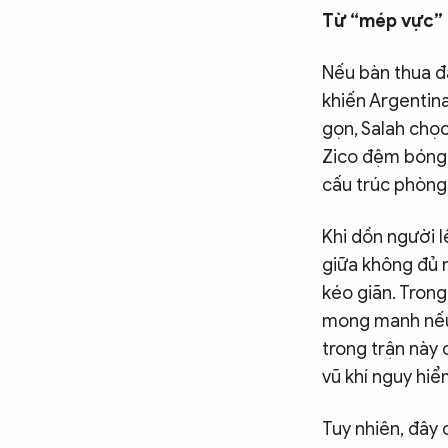
Từ “mép vực” 
Nếu bàn thua đầ
khiến Argentin
gọn, Salah chọ
Zico đệm bóng n
cấu trúc phòng
Khi dồn người l
giữa không đủ 
kéo giãn. Tron
mong manh nếu 
trong trận này 
vũ khí nguy hi
Tuy nhiên, đây 