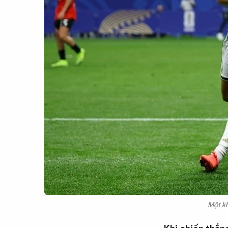
Chuyên trang
An ninh thế giới
Văn nghệ Công an
Chuyên đề
Một kh