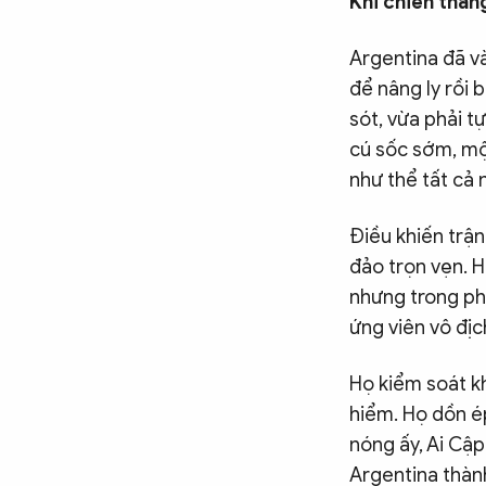
Khi chiến thắ
Argentina đã v
để nâng ly rồi 
sót, vừa phải t
cú sốc sớm, mộ
như thể tất cả 
Điều khiến trậ
đảo trọn vẹn. 
nhưng trong phầ
ứng viên vô địc
Họ kiểm soát k
hiểm. Họ dồn é
nóng ấy, Ai Cậ
Argentina thàn