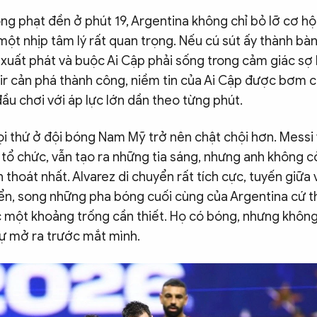
ng phạt đền ở phút 19, Argentina không chỉ bỏ lỡ cơ hộ
ột nhịp tâm lý rất quan trọng. Nếu cú sút ấy thành bàn
h xuất phát và buộc Ai Cập phải sống trong cảm giác sợ 
r cản phá thành công, niềm tin của Ai Cập được bơm c
ầu chơi với áp lực lớn dần theo từng phút.
mọi thứ ở đội bóng Nam Mỹ trở nên chật chội hơn. Messi
tổ chức, vẫn tạo ra những tia sáng, nhưng anh không c
h thoát nhất. Alvarez di chuyển rất tích cực, tuyến giữa 
ển, song những pha bóng cuối cùng của Argentina cứ th
 một khoảng trống cần thiết. Họ có bóng, nhưng khôn
sự mở ra trước mắt mình.