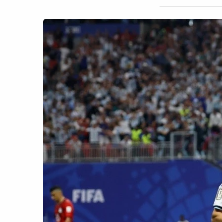
CÔNG NGHỆ
QUỐC TẾ
VĂN HÓA - THỂ THAO
BẠN ĐỌC & CAND
ĐA PHƯƠNG TIỆN
eMagazine
Podcast
Video
Ảnh
Infographic