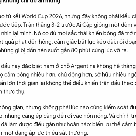
ng không chỉ để ăn mừng
ào tứ kết World Cup 2026, nhưng đây không phải kiểu c
bước tiếp. Trận thắng 3-2 trước Ai Cập giống một đêm 
ự nhìn lại mình. Nó có đủ mọi sắc thái khiến bóng đá trở
t quả phạt đền hỏng, cảm giác bất lực kéo dài, rồi đoạ
những gì bị dồn nén suốt gần 80 phút cùng lúc vỡ ra.
n đấu này đặc biệt nằm ở chỗ Argentina không hề thắng
Họ cầm bóng nhiều hơn, chủ động hơn, sở hữu nhiều ngô
n lớn thời gian lại không thể điều khiển trận đấu theo
h thực thụ.
hông gian, nhưng không phải lúc nào cũng kiểm soát đ
p, nhưng càng ép càng dễ rơi vào nôn nóng. Và chính t
p đã làm được điều gần như hoàn hảo: biến ưu thế cầm
h một dạng áp lực thiếu sát thương.