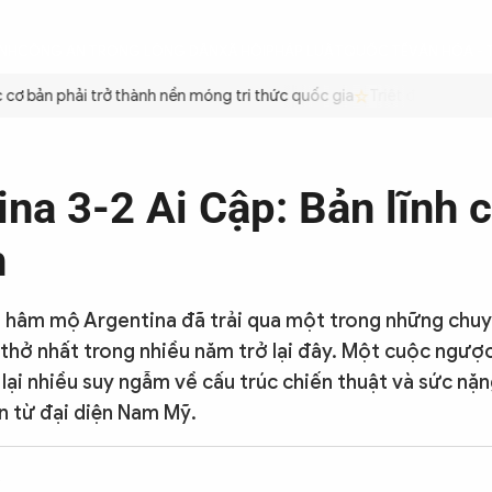
ÌNH
CÔNG AN TRONG LÒNG DÂN
XÃ HỘI
PHÁP LUẬT
QUỐC TẾ
VĂN HÓA - 
 bản phải trở thành nền móng tri thức quốc gia
Triệt để tiết kiệm 
ina 3-2 Ai Cập: Bản lĩnh 
h
 hâm mộ Argentina đã trải qua một trong những chuy
thở nhất trong nhiều năm trở lại đây. Một cuộc ngượ
lại nhiều suy ngẫm về cấu trúc chiến thuật và sức nặ
n từ đại diện Nam Mỹ.
2