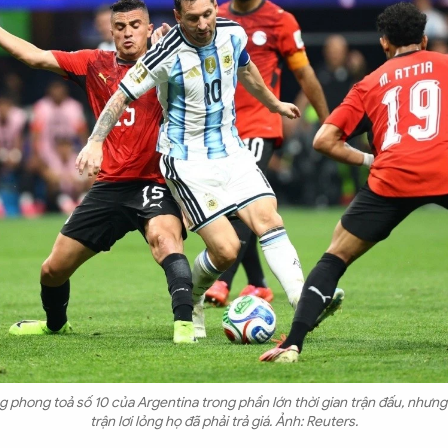
 phong toả số 10 của Argentina trong phần lớn thời gian trận đấu, nhưng
trận lơi lỏng họ đã phải trả giá. Ảnh: Reuters.