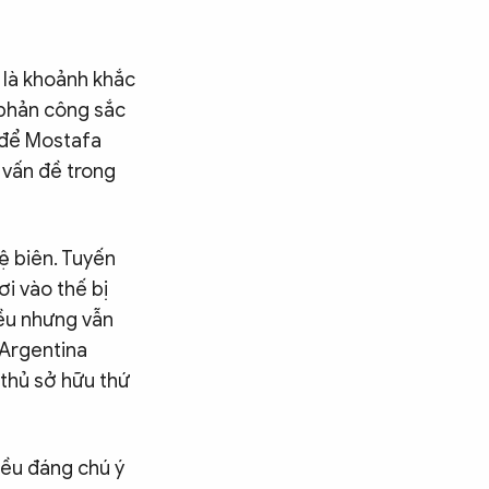
i là khoảnh khắc
 phản công sắc
 để Mostafa
 vấn đề trong
ệ biên. Tuyến
i vào thế bị
iều nhưng vẫn
 Argentina
 thủ sở hữu thứ
Điều đáng chú ý