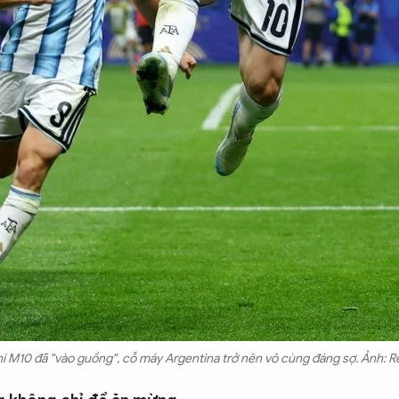
i M10 đã "vào guồng", cỗ máy Argentina trở nên vô cùng đáng sợ. Ảnh: R