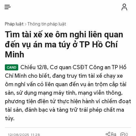
VI
VI
EN
Pháp luật
Thông tin pháp luật
THỜI SỰ
Tìm tài xế xe ôm nghi liên quan
đến vụ án ma túy ở TP Hồ Chí
CHỐNG DIỄN BIẾN HÒA BÌNH
Minh
Chiều 12/8, Cơ quan CSĐT Công an TP Hồ
CÔNG AN TRONG LÒNG DÂN
Chí Minh cho biết, đang truy tìm tài xế chạy xe
ôm nghi vấn có liên quan đến vụ án trộm cắp tài
XÃ HỘI
sản, sử dụng mạng máy tính, mạng viễn thông,
phương tiện điện tử thực hiện hành vi chiếm đoạt
PHÁP LUẬT
tài sản, đánh bạc và tàng trữ trái phép chất ma
túy.
CÔNG NGHỆ
0
12/08/2025 11:28