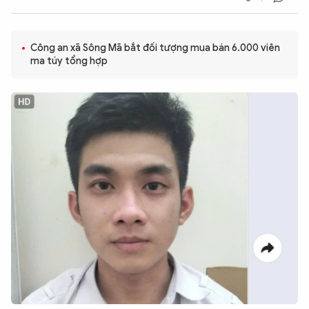
QUỐC TẾ
Công an xã Sông Mã bắt đối tượng mua bán 6.000 viên
VĂN HÓA - THỂ THAO
ma túy tổng hợp
BẠN ĐỌC & CAND
ĐA PHƯƠNG TIỆN
eMagazine
Podcast
Video
Ảnh
Infographic
Chuyên trang
An ninh thế giới
Văn nghệ Công an
Chuyên đề