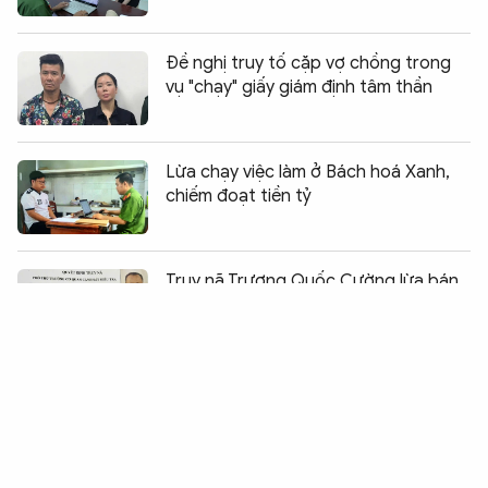
Đề nghị truy tố cặp vợ chồng trong
vụ "chạy" giấy giám định tâm thần
Lừa chạy việc làm ở Bách hoá Xanh,
chiếm đoạt tiền tỷ
Chia sẻ:
0
Truy nã Trương Quốc Cường lừa bán
đất ở Phú Quốc
Trộm cắp điện có thể bị truy cứu
trách nhiệm hình sự