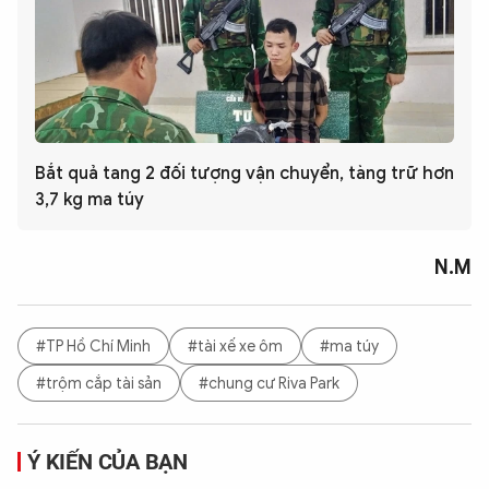
Bắt quả tang 2 đối tượng vận chuyển, tàng trữ hơn
3,7 kg ma túy
N.M
#TP Hồ Chí Minh
#tài xế xe ôm
#ma túy
#trộm cắp tài sản
#chung cư Riva Park
Ý KIẾN CỦA BẠN