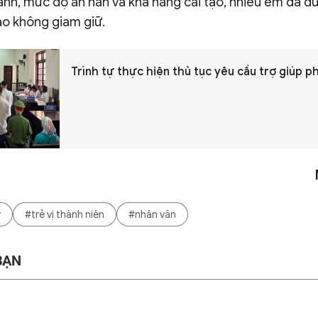
cảnh, mức độ ăn năn và khả năng cải tạo, nhiều em đã 
ạo không giam giữ.
Trình tự thực hiện thủ tục yêu cầu trợ giúp p
ý
#trẻ vị thành niên
#nhân văn
BẠN