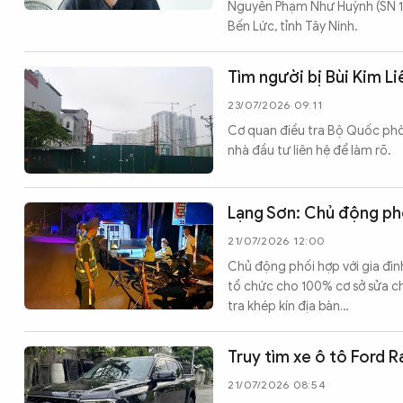
Nguyễn Phạm Như Huỳnh (SN 198
Bến Lức, tỉnh Tây Ninh.
Tìm người bị Bùi Kim Li
23/07/2026 09:11
Cơ quan điều tra Bộ Quốc phòng
nhà đầu tư liên hệ để làm rõ.
Lạng Sơn: Chủ động ph
21/07/2026 12:00
Chủ động phối hợp với gia đìn
tổ chức cho 100% cơ sở sửa c
tra khép kín địa bàn…
Truy tìm xe ô tô Ford R
21/07/2026 08:54