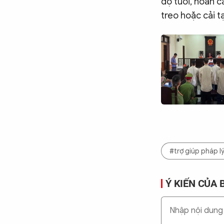
độ tuổi, hoàn 
treo hoặc cải t
#trợ giúp pháp l
Ý KIẾN CỦA 