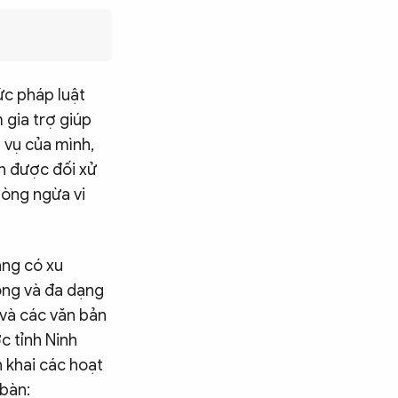
ức pháp luật
 gia trợ giúp
 vụ của mình,
n được đối xử
hòng ngừa vi
ang có xu
ọng và đa dạng
 và các văn bản
c tỉnh Ninh
n khai các hoạt
 bàn: