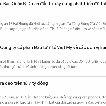
 Ban Quản lý Dự án đầu tư xây dựng phát triển đô thị
ng an TP Hải Phòng đã khởi tố, bắt tạm giam Tạ Tòng Đông (Tạ Viết Đ
u tư xây dựng phát triển đô thị TP Hải Phòng để điều tra về hành vi 
i Công ty cổ phần Đầu tư Y tế Việt Mỹ và các đơn vị li
m về tham nhũng, kinh tế và buôn lậu đã bắt giữ các đối tượng liên qu
hất thu ngân sách và ảnh hưởng quyền lợi người bệnh.
ừa đảo trên 16,7 tỷ đồng
nh sự Công an TP Cần Thơ cho biết, vừa phối hợp cùng Văn phòng Cơ
g an xã Bến Lức (tỉnh Tây Ninh) bắt giữ đối tượng truy nã đặc biệt n