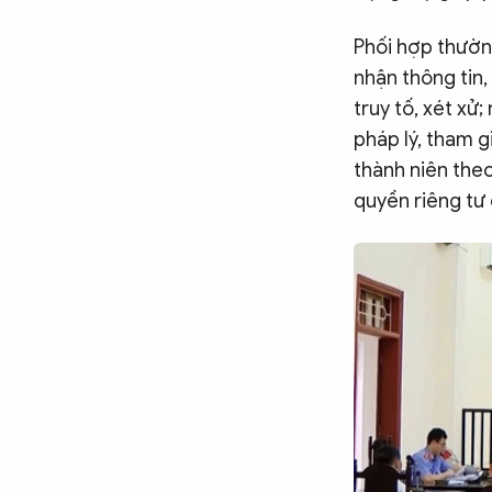
Chuyên trang
An ninh thế giới
Văn nghệ Công an
Chuyên đề
Phối hợp thường
nhận thông tin, 
truy tố, xét xử
pháp lý, tham g
thành niên the
quyền riêng tư