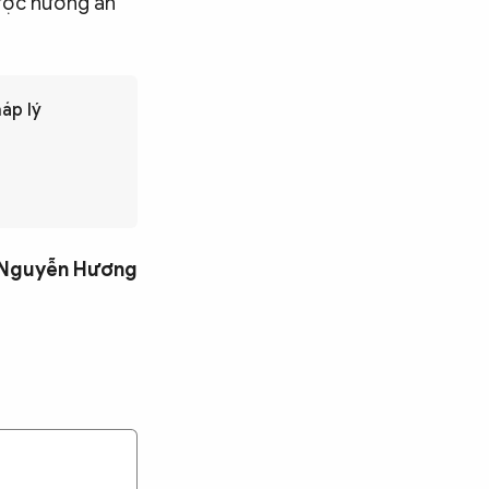
được hưởng án
háp lý
Nguyễn Hương
Tìm kiếm