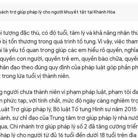
sách trợ giúp pháp lý cho người khuyết tật tại Khánh Hòa
 tượng đặc thù, có độ tuổi, tâm lý và khả năng nhận th
 bị tổn thương trong quá trình tố tụng. Vì vậy, việc tham
í là yếu tố quan trọng giúp các em hiểu rõ quyền, nghĩa
uyền con người, quyền trẻ em, quyền bào chữa, quyề
hân đạo theo đúng quy định của pháp luật góp phần p
trong lứa tuổi vị thành niên.
g người chưa thành niên vi phạm pháp luật, phạm tội đ
n phức tạp, với tính chất, mức độ ngày càng nghiêm tr
Luật Trợ giúp pháp lý, Bộ luật Tố tụng Hình sự năm 2015
ành, sự chỉ đạo của Trung tâm trợ giúp pháp lý nhà nướ
 qua, Chi nhánh trợ giúp pháp lý số 2 đã tăng cường triể
háp lý cho người từ đủ 16 tuổi đến dưới 18 tuổi trên địa