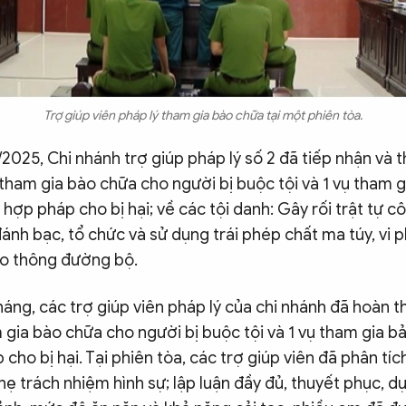
Trợ giúp viên pháp lý tham gia bào chữa tại một phiên tòa.
2025, Chi nhánh trợ giúp pháp lý số 2 đã tiếp nhận và thụ
tham gia bào chữa cho người bị buộc tội và 1 vụ tham g
h hợp pháp cho bị hại; về các tội danh: Gây rối trật tự 
 đánh bạc, tổ chức và sử dụng trái phép chất ma túy, vi
ao thông đường bộ.
háng, các trợ giúp viên pháp lý của chi nhánh đã hoàn th
gia bào chữa cho người bị buộc tội và 1 vụ tham gia b
 cho bị hại. Tại phiên tòa, các trợ giúp viên đã phân tíc
nhẹ trách nhiệm hình sự; lập luận đầy đủ, thuyết phục, d