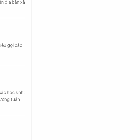
ên địa bàn xã
kêu gọi các
ác học sinh;
cường tuần