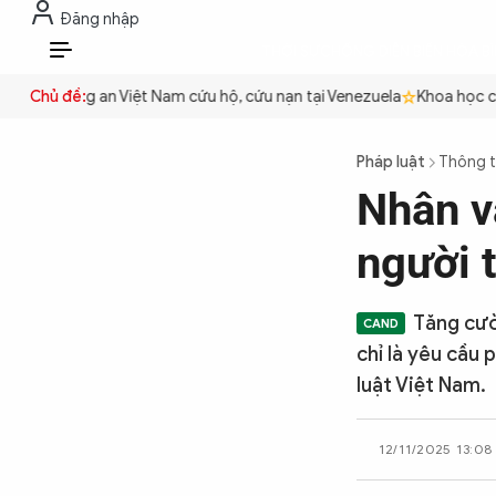
Đăng nhập
THỜI SỰ
CHỐNG DIỄN BIẾN HÒA B
VI
uyền
Chủ đề:
Công an Việt Nam cứu hộ, cứu nạn tại Venezuela
Khoa học cơ 
THỜI SỰ
Pháp luật
Thông t
Nhân v
CHỐNG DIỄN BIẾN HÒA BÌNH
người 
CÔNG AN TRONG LÒNG DÂN
Tăng cườ
chỉ là yêu cầu 
XÃ HỘI
luật Việt Nam.
12/11/2025 13:08
PHÁP LUẬT