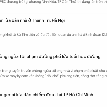
7, thường trú tại phường Ninh Kiều, TP Cần Thơ) khi đang lẩn trốn tr
ên lừa bán nhà ở Thanh Trì, Hà Nội
 khởi tố Bùi Kim Liên về lừa đảo liên quan dự án nhà ở Binh đoàn 12, 
òng ngừa tội phạm đường phố lứa tuổi học đường
h trong tuyên truyền phòng ngừa tội phạm và vi phạm pháp luật cho c
hữa xe máy ký cam kết không “độ, chế” phương tiện, đồng thời tăng 
anger bị lừa đảo chiếm đoạt tại TP Hồ Chí Minh