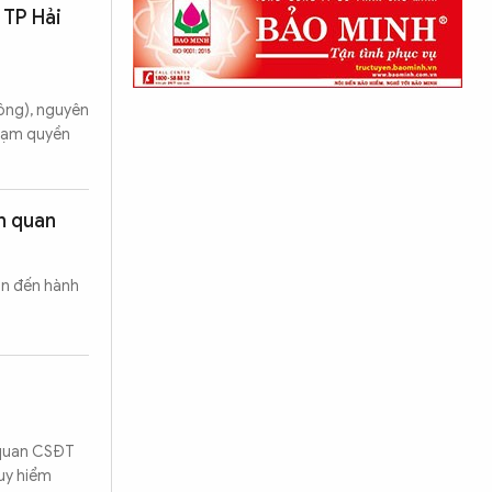
 TP Hải
ông), nguyên
"Lạm quyền
ên quan
an đến hành
 quan CSĐT
guy hiểm