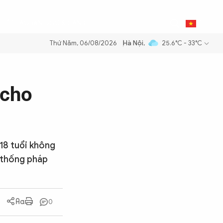
0
THỂ THAO
BẠN ĐỌC & CAND
VI
Thứ Năm, 06/08/2026
Hà Nội
,
25.6°C - 33°C
ăng dầu để đảm bảo an ninh năng lượng quốc gia
Thực hiện Nghị quyế
 cho
18 tuổi không
ệ thống pháp
0