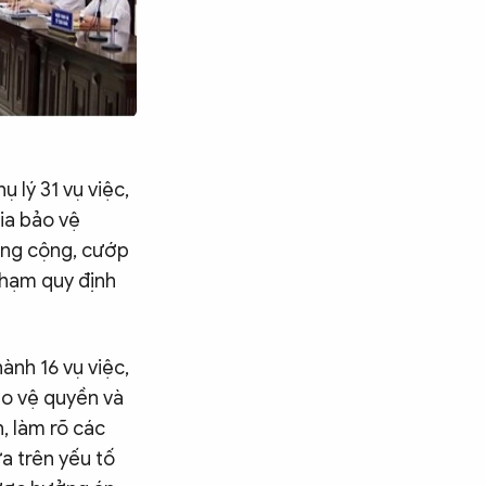
 lý 31 vụ việc,
ia bảo vệ
công cộng, cướp
 phạm quy định
ành 16 vụ việc,
ảo vệ quyền và
h, làm rõ các
ựa trên yếu tố