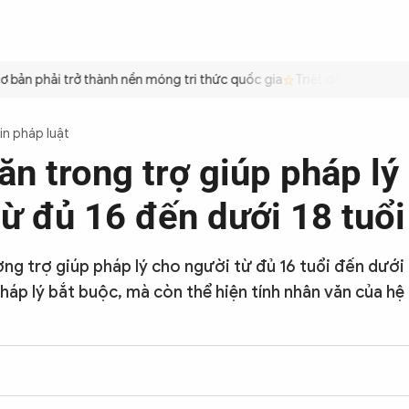
ÌNH
CÔNG AN TRONG LÒNG DÂN
XÃ HỘI
PHÁP LUẬT
QUỐC TẾ
VĂN HÓA - 
bản phải trở thành nền móng tri thức quốc gia
Triệt để tiết kiệm x
in pháp luật
ăn trong trợ giúp pháp lý
từ đủ 16 đến dưới 18 tuổi
ng trợ giúp pháp lý cho người từ đủ 16 tuổi đến dưới 
pháp lý bắt buộc, mà còn thể hiện tính nhân văn của h