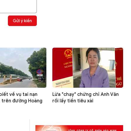
Gửi ý kiến
iết về vụ tai nạn
Lừa "chạy" chứng chỉ Anh Văn
i trên đường Hoàng
rồi lấy tiền tiêu xài