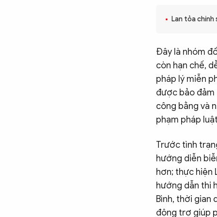
CÔNG NGHỆ
Lan tỏa chính 
QUỐC TẾ
Đây là nhóm đối
còn hạn chế, dễ
pháp lý miễn ph
VĂN HÓA - THỂ THAO
được bảo đảm q
công bằng và n
BẠN ĐỌC & CAND
phạm pháp luật 
Trước tình trạn
ĐA PHƯƠNG TIỆN
hướng diễn biễ
eMagazine
Podcast
hơn; thực hiện 
hướng dẫn thi h
Video
Ảnh
Bình, thời gian
Infographic
động trợ giúp p