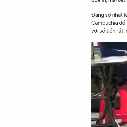
doanh, marketin
Đáng sợ nhất l
Campuchia để b
với số tiền rất 