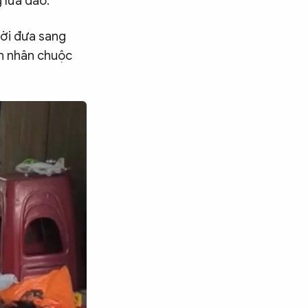
g lừa đảo.
ười đưa sang
ạn nhân chuộc