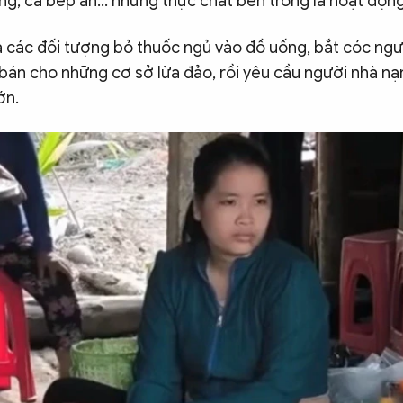
g, cả bếp ăn... nhưng thực chất bên trong là hoạt độn
à các đối tượng bỏ thuốc ngủ vào đồ uống, bắt cóc ng
án cho những cơ sở lừa đảo, rồi yêu cầu người nhà n
lớn.