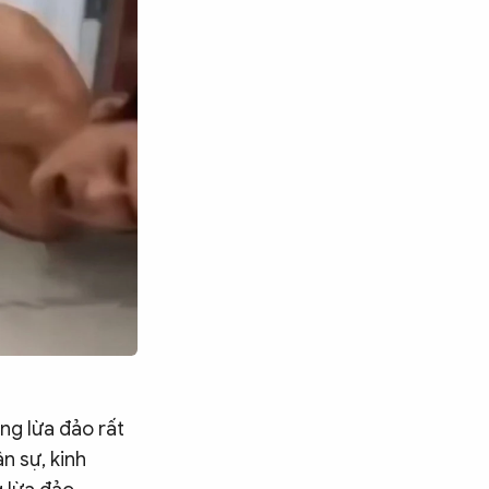
ng lừa đảo rất
n sự, kinh
Tìm kiếm