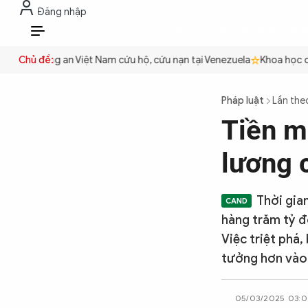
Đăng nhập
THỜI SỰ
CHỐNG DIỄN BIẾN HÒA B
VI
yền
Chủ đề:
Công an Việt Nam cứu hộ, cứu nạn tại Venezuela
Khoa học cơ b
THỜI SỰ
Pháp luật
Lần the
Tiền mấ
CHỐNG DIỄN BIẾN HÒA BÌNH
lương 
CÔNG AN TRONG LÒNG DÂN
Thời gia
hàng trăm tỷ đ
XÃ HỘI
Việc triệt phá
tưởng hơn vào 
PHÁP LUẬT
05/03/2025 03:0