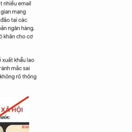
t nhiều email
g gian mạng
 đảo tại các
oản ngân hàng.
hó khăn cho cơ
 xuất khẩu lao
tránh mắc sai
 không rõ thông