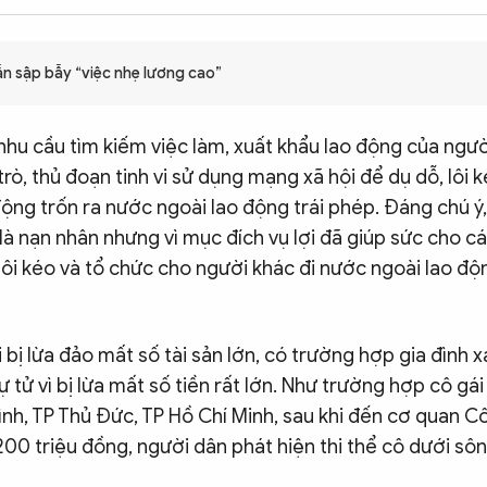
ẫn sập bẫy “việc nhẹ lương cao”
hu cầu tìm kiếm việc làm, xuất khẩu lao động của ngườ
trò, thủ đoạn tinh vi sử dụng mạng xã hội để dụ dỗ, lôi 
ộng trốn ra nước ngoài lao động trái phép. Đáng chú ý,
à nạn nhân nhưng vì mục đích vụ lợi đã giúp sức cho c
 lôi kéo và tổ chức cho người khác đi nước ngoài lao đ
 bị lừa đảo mất số tài sản lớn, có trường hợp gia đình xá
ự tử vì bị lừa mất số tiền rất lớn. Như trường hợp cô gái
nh, TP Thủ Đức, TP Hồ Chí Minh, sau khi đến cơ quan Cô
200 triệu đồng, người dân phát hiện thi thể cô dưới sô