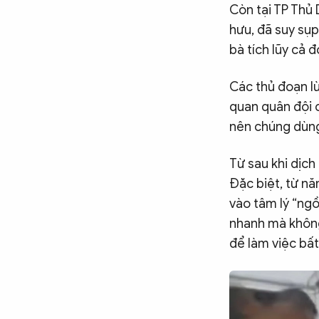
Còn tại TP Thủ 
hưu, đã suy sụp
bà tích lũy cả 
Các thủ đoạn lừ
quan quân đội c
nên chúng dùng
Từ sau khi dịch
Đặc biệt, từ nă
vào tâm lý “ng
nhanh mà không
để làm việc bất