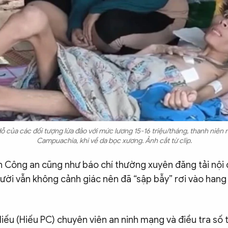
 của các đối tượng lừa đảo với mức lương 15-16 triệu/tháng, thanh niên 
Campuachia, khi về da bọc xương. Ảnh cắt từ clip.
 Công an cũng như báo chí thường xuyên đăng tải nội
ười vẫn không cảnh giác nên đã “sập bẫy” rơi vào hang
ếu (Hiếu PC) chuyên viên an ninh mạng và điều tra số 