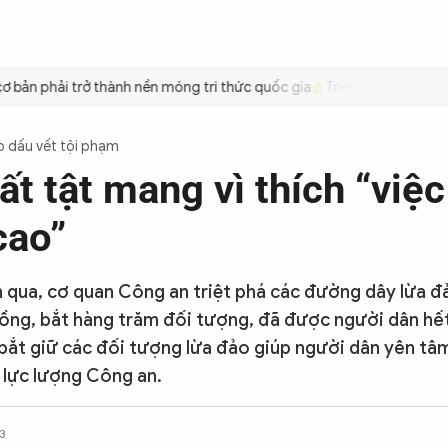
ÌNH
CÔNG AN TRONG LÒNG DÂN
XÃ HỘI
PHÁP LUẬT
QUỐC TẾ
VĂN HÓA - 
ản phải trở thành nền móng tri thức quốc gia
Triệt để tiết kiệm xă
o dấu vết tội phạm
t tật mang vì thích “việ
cao”
n qua, cơ quan Công an triệt phá các đường dây lừa đả
ồng, bắt hàng trăm đối tượng, đã được người dân hết 
, bắt giữ các đối tượng lừa đảo giúp người dân yên tâm
lực lượng Công an.
3