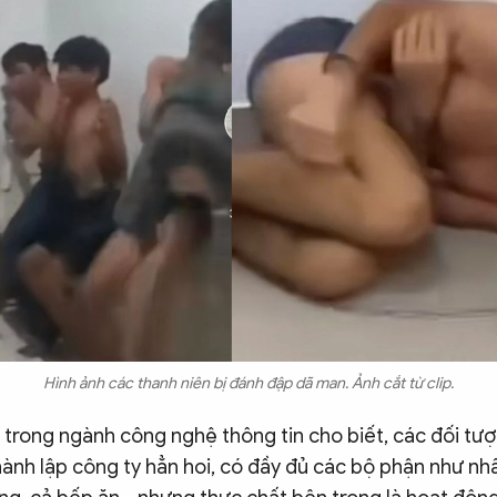
Hình ảnh các thanh niên bị đánh đập dã man. Ảnh cắt từ clip.
trong ngành công nghệ thông tin cho biết, các đối tượ
thành lập công ty hẳn hoi, có đầy đủ các bộ phận như nhâ