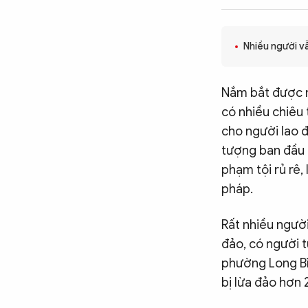
CÔNG NGHỆ
Nhiều người v
QUỐC TẾ
Nắm bắt được n
có nhiều chiêu 
VĂN HÓA - THỂ THAO
cho người lao đ
tượng ban đầu l
BẠN ĐỌC & CAND
phạm tội rủ rê,
pháp.
ĐA PHƯƠNG TIỆN
Rất nhiều người
eMagazine
Podcast
đảo, có người t
phường Long Bì
Video
Ảnh
bị lừa đảo hơn 
Infographic