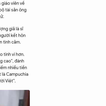
 giáo viên về
 bộ tài sản ông
tử.
ợng giả là sĩ
người kết hôn
n tình cảm.
 tinh vi hơn.
ng cao”, đánh
iếm nhiều tiền
ất là Campuchia
ời Việt”.