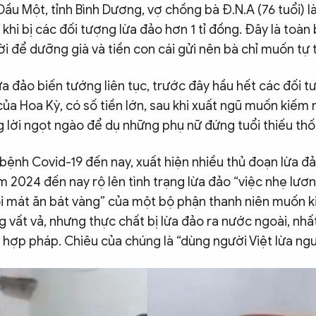
Dầu Một, tỉnh Bình Dương, vợ chồng bà Đ.N.A (76 tuổi) là
 khi bị các đối tượng lừa đảo hơn 1 tỉ đồng. Đây là toàn
đời để dưỡng già và tiền con cái gửi nên bà chỉ muốn tự 
a đảo biến tướng liên tục, trước đây hầu hết các đối tư
ủa Hoa Kỳ, có số tiền lớn, sau khi xuất ngũ muốn kiếm 
 lời ngọt ngào để dụ những phụ nữ đứng tuổi thiếu thố
 bệnh Covid-19 đến nay, xuất hiện nhiều thủ đoạn lừa đảo
m 2024 đến nay rộ lên tình trạng lừa đảo “việc nhẹ lươ
ồi mát ăn bát vàng” của một bộ phận thanh niên muốn k
 vất vả, nhưng thực chất bị lừa đảo ra nước ngoài, nh
 hợp pháp. Chiêu của chúng là “dùng người Việt lừa ngư