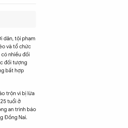
i dân, tội phạm
kéo và tổ chức
 có nhiều đối
ác đối tượng
ộng bất hợp
o trộn vì bị lừa
 25 tuổi ở
ng an trình báo
ng Đồng Nai.