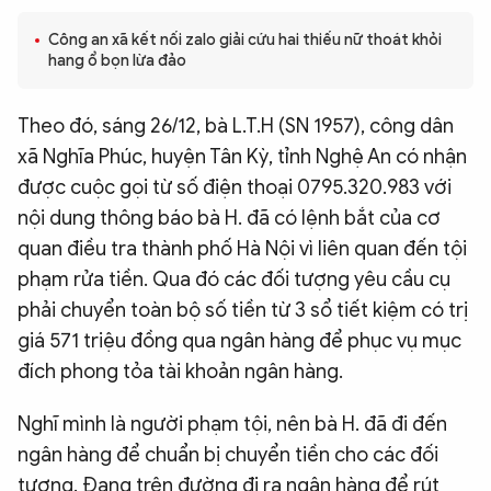
QUỐC TẾ
Công an xã kết nối zalo giải cứu hai thiếu nữ thoát khỏi
hang ổ bọn lừa đảo
VĂN HÓA - THỂ THAO
Theo đó, sáng 26/12, bà L.T.H (SN 1957), công dân
xã Nghĩa Phúc, huyện Tân Kỳ, tỉnh Nghệ An có nhận
BẠN ĐỌC & CAND
được cuộc gọi từ số điện thoại 0795.320.983 với
nội dung thông báo bà H. đã có lệnh bắt của cơ
ĐA PHƯƠNG TIỆN
quan điều tra thành phố Hà Nội vì liên quan đến tội
eMagazine
Podcast
phạm rửa tiền. Qua đó các đối tượng yêu cầu cụ
phải chuyển toàn bộ số tiền từ 3 sổ tiết kiệm có trị
Video
Ảnh
giá 571 triệu đồng qua ngân hàng để phục vụ mục
Infographic
đích phong tỏa tài khoản ngân hàng.
Chuyên trang
An ninh thế giới
Văn nghệ Công an
Chuyên đề
Nghĩ mình là người phạm tội, nên bà H. đã đi đến
ngân hàng để chuẩn bị chuyển tiền cho các đối
tượng. Đang trên đường đi ra ngân hàng để rút