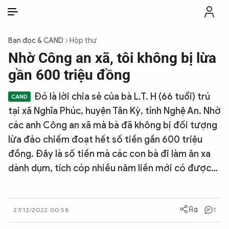
VI
VI
EN
Bạn đọc & CAND
Hộp thư
THỜI SỰ
Nhờ Công an xã, tôi không bị lừa
gần 600 triệu đồng
CHỐNG DIỄN BIẾN HÒA BÌNH
Đó là lời chia sẻ của bà L.T. H (66 tuổi) trú
tại xã Nghĩa Phúc, huyện Tân Kỳ, tỉnh Nghệ An. Nhờ
CÔNG AN TRONG LÒNG DÂN
các anh Công an xã mà bà đã không bị đối tượng
lừa đảo chiếm đoạt hết số tiền gần 600 triệu
XÃ HỘI
đồng. Đây là số tiền mà các con bà đi làm ăn xa
dành dụm, tích cóp nhiều năm liền mới có được…
PHÁP LUẬT
CÔNG NGHỆ
1
27/12/2022 00:58