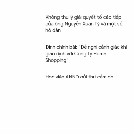
Không thụ lý giải quyết tố cáo tiếp
của ông Nguyễn Xuân Tý và một số
hộ dân
Đính chính bài: “Đề nghị cảnh giác khi
giao dịch với Công ty Home
Shopping”
Chia sẻ:
1
Học viện ANND gửi thư cảm ơn
Từ ngày 15-8, người ở tuổi vị thành
niên vi phạm hành chính sẽ chịu biện
pháp xử lý mới