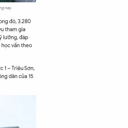
ng nay.
ong đó, 3.280
vụ tham gia
ỹ lưỡng, đáp
ộ học vấn theo
 1 – Triệu Sơn,
ông dân của 15