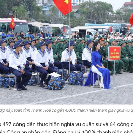
dịp này, toàn tỉnh Thanh Hoá có gần 4.000 thanh niên tham gia nghĩa vụ q
ó 497 công dân thực hiện nghĩa vụ quân sự và 64 công 
gia Công an nhân dân. Đáng chú ý, 100% thanh niên nhậ