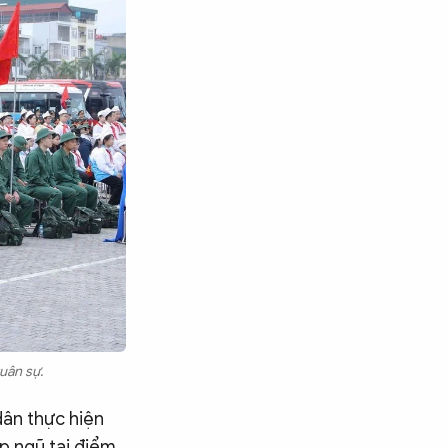
uân sự.
dân thực hiện
Tìm kiếm
p ngũ tại điểm