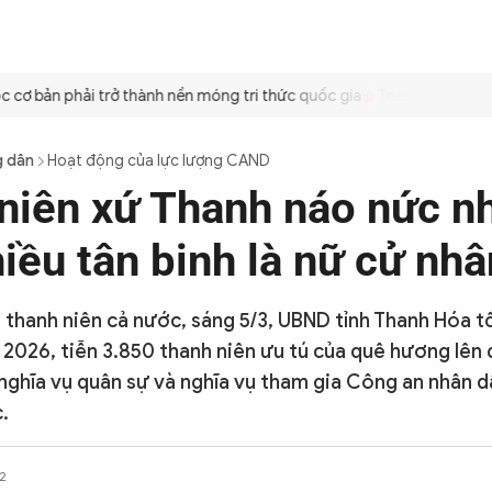
ÌNH
CÔNG AN TRONG LÒNG DÂN
XÃ HỘI
PHÁP LUẬT
QUỐC TẾ
VĂN HÓA - 
ơ bản phải trở thành nền móng tri thức quốc gia
Triệt để tiết kiệm
g dân
Hoạt động của lực lượng CAND
niên xứ Thanh náo nức n
iều tân binh là nữ cử nhâ
 thanh niên cả nước, sáng 5/3, UBND tỉnh Thanh Hóa t
2026, tiễn 3.850 thanh niên ưu tú của quê hương lên
 nghĩa vụ quân sự và nghĩa vụ tham gia Công an nhân 
.
2