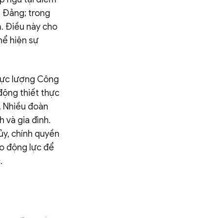
ề Đảng; trong
. Điều này cho
hể hiện sự
 lực lượng Công
động thiết thực
. Nhiều đoàn
 và gia đình.
ủy, chính quyền
ạo động lực để
.