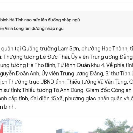
 binh Hà Tĩnh náo nức lên đường nhập ngũ
iên Vĩnh Long lên đường nhập ngũ
n quân tại Quảng trường Lam Sơn, phường Hạc Thành, t
í: Thượng tướng Lê Đức Thái, Ủy viên Trung ương Đảng
ung tướng Hà Thọ Bình, Tư lệnh Quân khu 4. Về phía tỉ
guyễn Doãn Anh, Ủy viên Trung ương Đảng, Bí thư Tỉnh 
tịch Thường trực UBND tỉnh; Thiếu tướng Vũ Văn Tùng, C
n sự tỉnh; Thiếu tướng Tô Anh Dũng, Giám đốc Công an t
nh cấp tỉnh, đại diện 15 xã, phường giao nhận quân và
n binh.