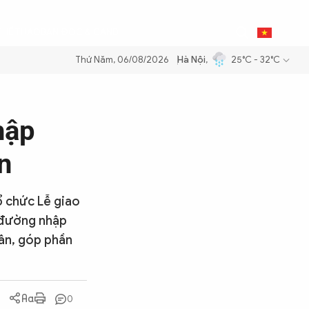
0
THỂ THAO
BẠN ĐỌC & CAND
VI
Thứ Năm, 06/08/2026
Hà Nội
,
25°C - 32°C
 xăng dầu để đảm bảo an ninh năng lượng quốc gia
Thực hiện Nghị qu
hập
n
ổ chức Lễ giao
 đường nhập
dân, góp phần
0