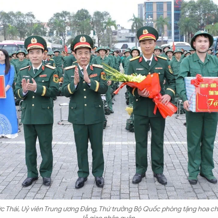
 Thái, Uỷ viên Trung ương Đảng, Thứ trưởng Bộ Quốc phòng tặng hoa ch