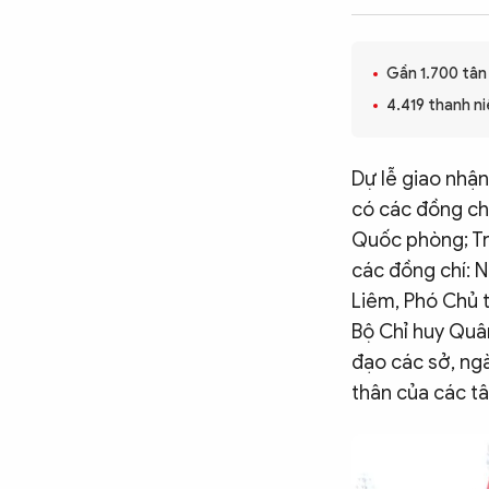
CÔNG NGHỆ
Gần 1.700 tân
4.419 thanh n
QUỐC TẾ
Dự lễ giao nhậ
VĂN HÓA - THỂ THAO
có các đồng ch
Quốc phòng; Tr
BẠN ĐỌC & CAND
các đồng chí: N
Liêm, Phó Chủ 
Bộ Chỉ huy Quâ
ĐA PHƯƠNG TIỆN
đạo các sở, ngà
eMagazine
Podcast
thân của các tâ
Video
Ảnh
Infographic