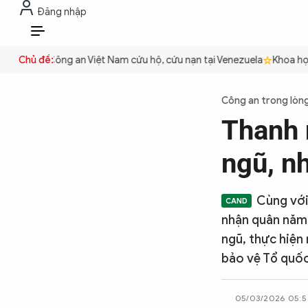
Đăng nhập
THỜI SỰ
CHỐNG DIỄN BIẾN HÒA B
VI
quyền
Chủ đề:
Công an Việt Nam cứu hộ, cứu nạn tại Venezuela
Khoa học c
THỜI SỰ
Công an trong lòn
Thanh 
CHỐNG DIỄN BIẾN HÒA BÌNH
ngũ, nh
CÔNG AN TRONG LÒNG DÂN
Cùng với
nhận quân năm 
XÃ HỘI
ngũ, thực hiện
bảo vệ Tổ quốc
PHÁP LUẬT
05/03/2026 05:5