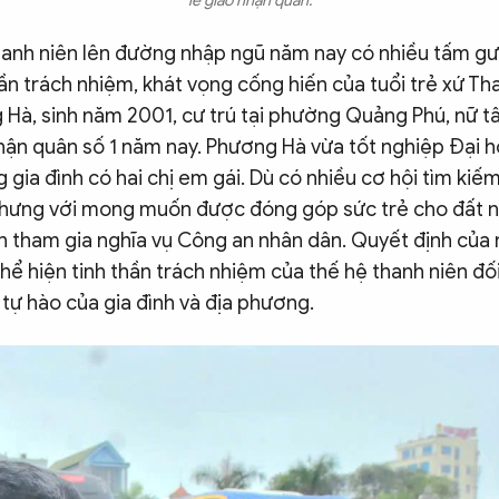
lễ giao nhận quân.
hanh niên lên đường nhập ngũ năm nay có nhiều tấm gư
hần trách nhiệm, khát vọng cống hiến của tuổi trẻ xứ Tha
Hà, sinh năm 2001, cư trú tại phường Quảng Phú, nữ tâ
hận quân số 1 năm nay. Phương Hà vừa tốt nghiệp Đại họ
g gia đình có hai chị em gái. Dù có nhiều cơ hội tìm kiế
 nhưng với mong muốn được đóng góp sức trẻ cho đất n
n tham gia nghĩa vụ Công an nhân dân. Quyết định của n
thể hiện tinh thần trách nhiệm của thế hệ thanh niên đố
tự hào của gia đình và địa phương.