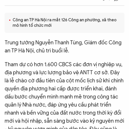
QUỐC TẾ
Công an TP Hà Nội ra mắt 126 Công an phường, xã theo
VĂN HÓA - THỂ THAO
mô hình tổ chức mới
Trung tướng Nguyễn Thanh Tùng, Giám đốc Công
BẠN ĐỌC & CAND
an TP Hà Nội, chủ trì buổi lễ.
ĐA PHƯƠNG TIỆN
Tham dự có hơn 1.600 CBCS các đơn vị nghiệp vụ,
eMagazine
Podcast
địa phương và lực lượng bảo vệ ANTT cơ sở. Đây
là lễ chào cờ đầu tiên của cột mốc lịch sử khi chính
Video
Ảnh
quyền địa phương hai cấp được triển khai, đánh
Infographic
dấu bước chuyển mình mạnh mẽ trong công tác
Chuyên trang
An ninh thế giới
Văn nghệ Công an
quản lý Nhà nước, đáp ứng yêu cầu phát triển
Chuyên đề
nhanh và bền vững của đất nước trong thời kỳ đổi
mới và hội nhập, sẵn sàng bước vào kỷ nguyên mới