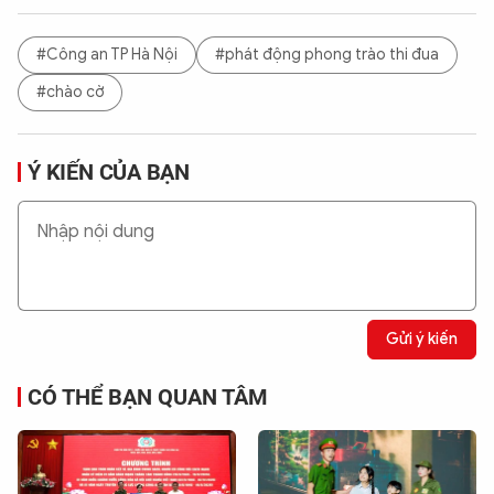
#Công an TP Hà Nội
#phát động phong trào thi đua
#chào cờ
Ý KIẾN CỦA BẠN
Gửi ý kiến
CÓ THỂ BẠN QUAN TÂM