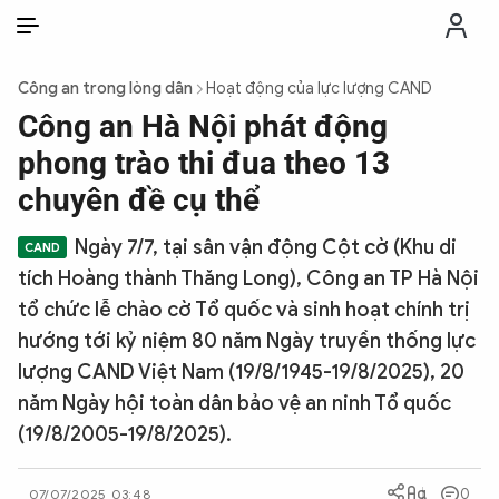
VI
VI
EN
Công an trong lòng dân
Hoạt động của lực lượng CAND
THỜI SỰ
Công an Hà Nội phát động
phong trào thi đua theo 13
CHỐNG DIỄN BIẾN HÒA BÌNH
chuyên đề cụ thể
Ngày 7/7, tại sân vận động Cột cờ (Khu di
CÔNG AN TRONG LÒNG DÂN
tích Hoàng thành Thăng Long), Công an TP Hà Nội
tổ chức lễ chào cờ Tổ quốc và sinh hoạt chính trị
XÃ HỘI
hướng tới kỷ niệm 80 năm Ngày truyền thống lực
lượng CAND Việt Nam (19/8/1945-19/8/2025), 20
PHÁP LUẬT
năm Ngày hội toàn dân bảo vệ an ninh Tổ quốc
(19/8/2005-19/8/2025).
CÔNG NGHỆ
0
07/07/2025 03:48