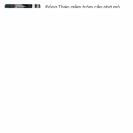
Chia sẻ:
0
Đồng Tháp giảm trộm cắp nhờ mô
hình Công an địa phương 2 cấp
Tạo cơ hội cho người lầm lỡ làm lại
cuộc đời
Công an xã giúp người dân tìm lại
thân nhân sau 48 năm thất lạc
Cụm thi đua số 2 tổ chức chuỗi sinh
hoạt chính trị tại Tây Ninh
Nâng cao năng lực ngoại ngữ để
phát huy hiệu quả trong công tác